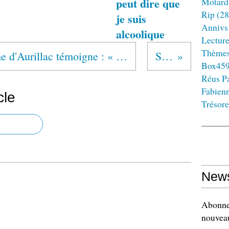
peut dire que
Motard
Rip
(28
je suis
Annivs
alcoolique
Lectur
Thème
Une alcoolique anonyme d'Aurillac témoigne : « L’alcool, c’est une drogue en vente libre »
SUISSE
Box45
Réus Pa
Fabien
cle
Trésore
News
Abonnez
nouveau