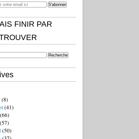
AIS FINIR PAR
)TROUVER
ives
t
(8)
et
(41)
(66)
(57)
l
(50)
s
(37)