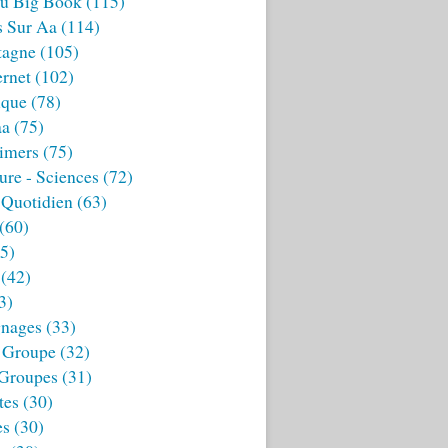
u Big Book
(115)
s Sur Aa
(114)
tagne
(105)
ernet
(102)
ique
(78)
aa
(75)
imers
(75)
ture - Sciences
(72)
 Quotidien
(63)
(60)
5)
(42)
3)
nages
(33)
 Groupe
(32)
 Groupes
(31)
tes
(30)
es
(30)