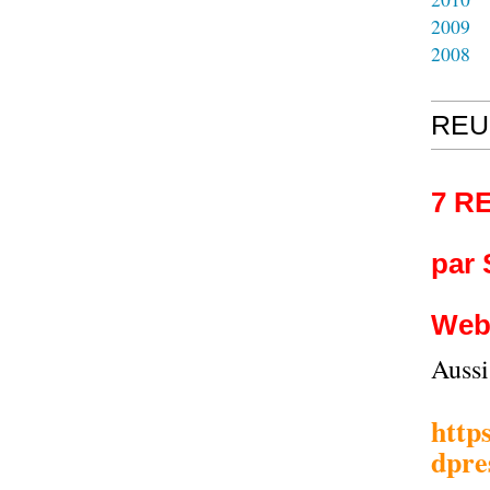
2009
2008
REU
7 R
par
Web
Auss
http
dpre