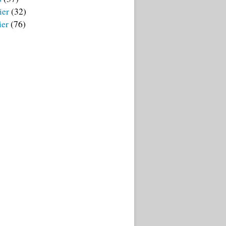
ier
(32)
ier
(76)