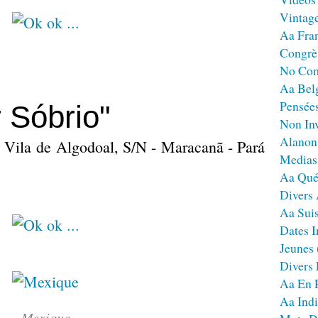
Vintag
Aa Fra
Congrè
No Co
Aa Bel
Pensées
 Sóbrio"
Non Inv
Alanon
- Vila de Algodoal, S/N - Maracanã - Pará
Medias
Aa Qué
Divers
Aa Sui
Dates I
Jeunes
Divers
Aa En 
Aa Ind
Mexique