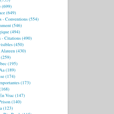
e
(699)
nce
(649)
s - Conventions
(554)
mment
(546)
gique
(494)
 - Citations
(490)
isibles
(450)
 Alateen
(430)
(259)
bec
(195)
 Aa
(189)
sse
(174)
mportantes
(173)
(168)
 En Vrac
(147)
Prison
(140)
ia
(123)