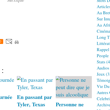
Mots D
Article
Aa Bre
Sur Int
Aa Afr
Ciném
Long T
0
Littéra
Rappel
People
Stats
(4
Audios
 :
Jeux
(3
Témoig
Vie Du
Autres
urnée
En passant par
Celebri
Tyler, Texas
Personne ne
Archiv