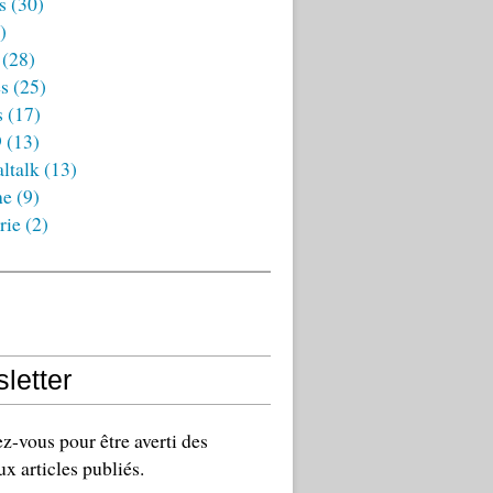
s
(30)
)
(28)
es
(25)
s
(17)
9
(13)
ltalk
(13)
ne
(9)
rie
(2)
letter
-vous pour être averti des
x articles publiés.