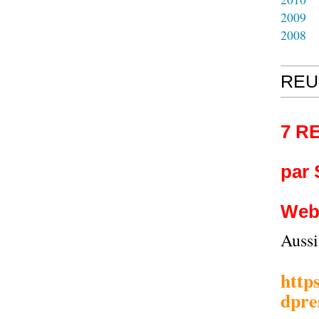
2009
2008
REU
7 R
par
Web
Auss
http
dpre