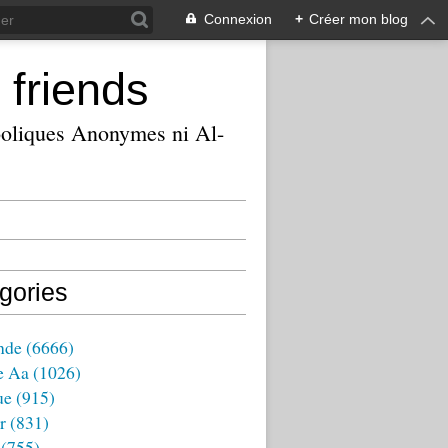
Connexion
+
Créer mon blog
 friends
ooliques Anonymes ni Al-
gories
nde
(6666)
e Aa
(1026)
ue
(915)
r
(831)
(755)