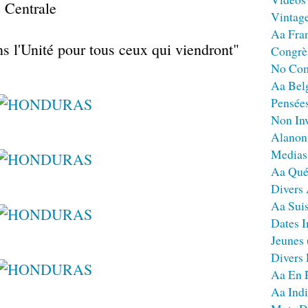
 Centrale
Vintag
Aa Fra
s l'Unité pour tous ceux qui viendront"
Congrè
No Co
Aa Bel
Pensées
Non Inv
Alanon
Medias
Aa Qué
Divers
Aa Sui
Dates I
Jeunes
Divers
Aa En 
Aa Ind