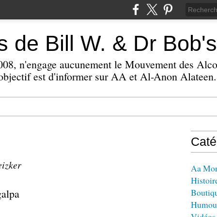
 de Bill W. & Dr Bob's
 2008, n'engage aucunement le Mouvement des Alc
bjectif est d'informer sur AA et Al-Anon Alateen.
Caté
eizker
Aa Mo
Histoir
galpa
Boutiq
Humou
Vidéos