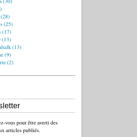
s
(30)
)
(28)
es
(25)
s
(17)
9
(13)
ltalk
(13)
ne
(9)
rie
(2)
letter
-vous pour être averti des
x articles publiés.