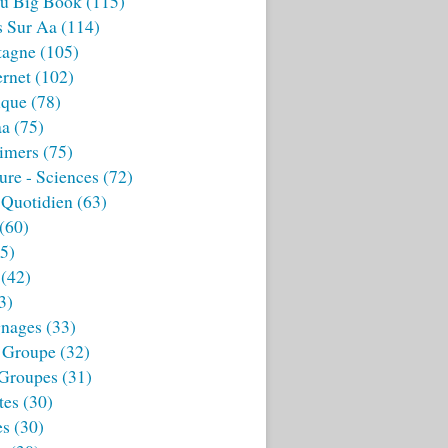
u Big Book
(115)
s Sur Aa
(114)
tagne
(105)
ernet
(102)
ique
(78)
aa
(75)
imers
(75)
ture - Sciences
(72)
 Quotidien
(63)
(60)
5)
(42)
3)
nages
(33)
 Groupe
(32)
 Groupes
(31)
tes
(30)
es
(30)