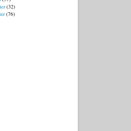
ier
(32)
ier
(76)