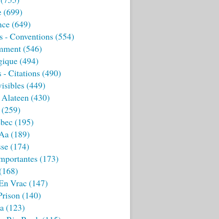
e
(699)
nce
(649)
s - Conventions
(554)
mment
(546)
gique
(494)
 - Citations
(490)
isibles
(449)
 Alateen
(430)
(259)
bec
(195)
 Aa
(189)
sse
(174)
mportantes
(173)
(168)
 En Vrac
(147)
Prison
(140)
ia
(123)