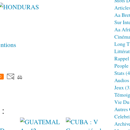
Mots D
Article
Aa Bre
Sur Int
Aa Afr
Ciném
entions
Long T
Littéra
Rappel
People
Stats
(4
0
Audios
Jeux
(3
Témoig
Vie Du
Autres
 :
Celebri
Archiv