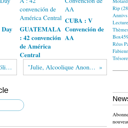
Motard
Rip
(28
Annivs
CUBA : V
Lectur
 Day
GUATEMALA
Convención de
Thème
: 42 convención
AA
Box45
Réus Pa
de América
Fabien
Central
Trésore
EL SALVADOR Alcohólicos Anónimos®
"Julie, Alcoolique Anonyme, témoigne"
cle
News
Abonnez
nouveau