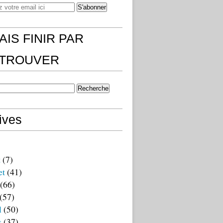
AIS FINIR PAR
)TROUVER
ives
t
(7)
et
(41)
(66)
(57)
l
(50)
s
(37)