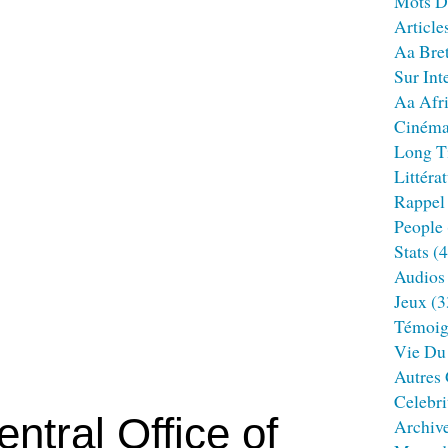
Mots D
Article
Aa Bre
Sur Int
Aa Afr
Ciném
Long T
Littéra
Rappel
People
Stats
(4
Audios
Jeux
(3
Témoig
Vie Du
Autres
Celebri
ntral Office of
Archiv