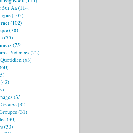
u Big Book
(115)
s Sur Aa
(114)
tagne
(105)
ernet
(102)
ique
(78)
aa
(75)
imers
(75)
ture - Sciences
(72)
 Quotidien
(63)
(60)
5)
(42)
3)
nages
(33)
 Groupe
(32)
 Groupes
(31)
tes
(30)
es
(30)