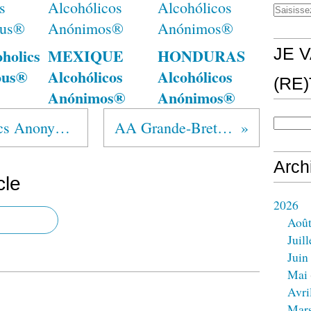
holics
MEXIQUE
HONDURAS
JE V
ous®
Alcohólicos
Alcohólicos
(RE
Anónimos®
Anónimos®
AUSTRALIE Alcoholics Anonymous®
AA Grande-Bretagne
Arch
cle
2026
Aoû
Juill
Juin
Mai
Avri
Mar