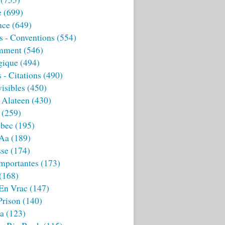
e
(699)
nce
(649)
s - Conventions
(554)
mment
(546)
gique
(494)
 - Citations
(490)
isibles
(450)
 Alateen
(430)
(259)
bec
(195)
 Aa
(189)
sse
(174)
mportantes
(173)
(168)
 En Vrac
(147)
Prison
(140)
ia
(123)