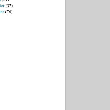
ier
(32)
ier
(76)