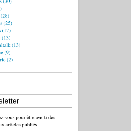
s
(30)
)
(28)
es
(25)
s
(17)
9
(13)
ltalk
(13)
ne
(9)
rie
(2)
letter
-vous pour être averti des
x articles publiés.