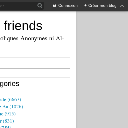
Connexion
+
Créer mon blog
 friends
ooliques Anonymes ni Al-
gories
nde
(6667)
e Aa
(1026)
ue
(915)
r
(831)
(755)