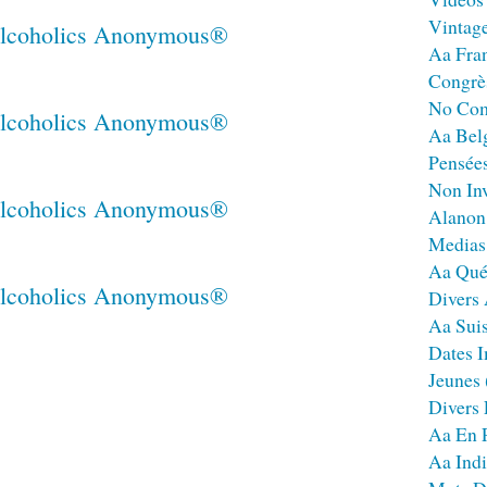
Vintag
Aa Fra
Congrè
No Co
Aa Bel
Pensées
Non Inv
Alanon
Medias
Aa Qué
Divers
Aa Sui
Dates I
Jeunes
Divers
Aa En 
Aa Ind