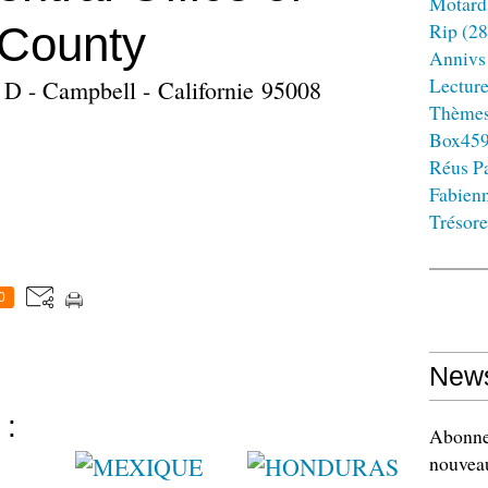
Motard
 County
Rip
(28
Annivs
Lectur
 D - Campbell - Californie 95008
Thème
Box45
Réus Pa
Fabien
Trésore
0
News
 :
Abonnez
nouveau