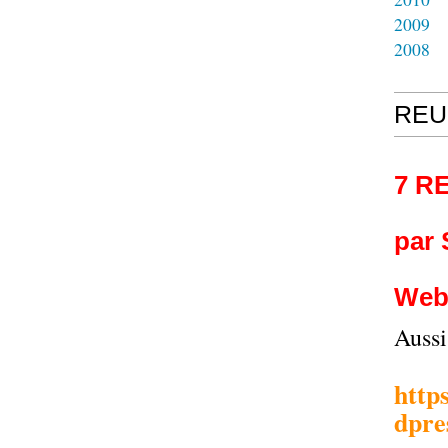
2009
2008
REU
7 R
par
Web
Auss
http
dpre