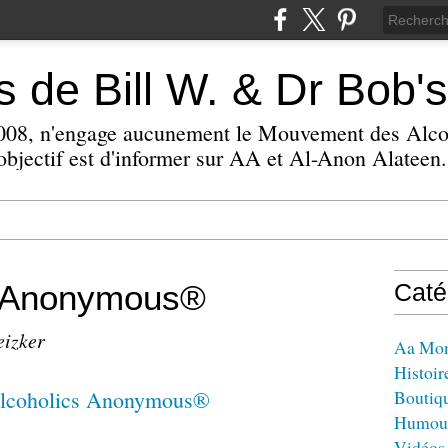
 de Bill W. & Dr Bob's
 2008, n'engage aucunement le Mouvement des Alc
bjectif est d'informer sur AA et Al-Anon Alateen.
s Anonymous®
Caté
eizker
Aa Mo
Histoir
Boutiq
Humou
Vidéos