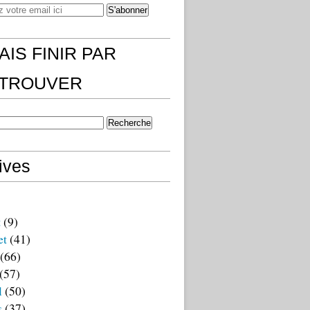
AIS FINIR PAR
)TROUVER
ives
t
(9)
et
(41)
(66)
(57)
l
(50)
s
(37)