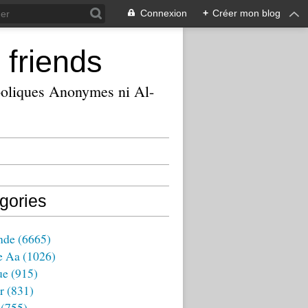
Connexion
+
Créer mon blog
 friends
ooliques Anonymes ni Al-
gories
nde
(6665)
e Aa
(1026)
ue
(915)
r
(831)
(755)