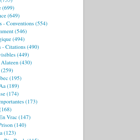
e
(699)
nce
(649)
s - Conventions
(554)
mment
(546)
gique
(494)
 - Citations
(490)
isibles
(449)
 Alateen
(430)
(259)
bec
(195)
 Aa
(189)
sse
(174)
mportantes
(173)
(168)
 En Vrac
(147)
Prison
(140)
ia
(123)