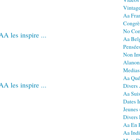
Vintag
Aa Fra
Congrè
No Co
Aa Bel
Pensées
Non Inv
Alanon
Medias
Aa Qué
Divers
Aa Sui
Dates I
Jeunes
Divers
Aa En 
Aa Ind