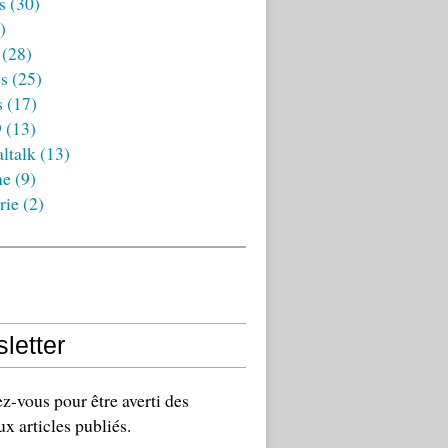
s
(30)
)
(28)
es
(25)
s
(17)
9
(13)
ltalk
(13)
ne
(9)
rie
(2)
letter
-vous pour être averti des
x articles publiés.