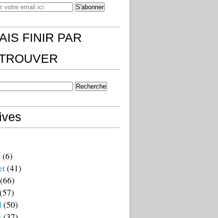
AIS FINIR PAR
)TROUVER
ives
t
(6)
et
(41)
(66)
(57)
l
(50)
s
(37)