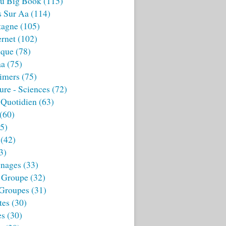
u Big Book
(115)
s Sur Aa
(114)
tagne
(105)
ernet
(102)
ique
(78)
aa
(75)
imers
(75)
ture - Sciences
(72)
 Quotidien
(63)
(60)
5)
(42)
3)
nages
(33)
 Groupe
(32)
 Groupes
(31)
tes
(30)
es
(30)