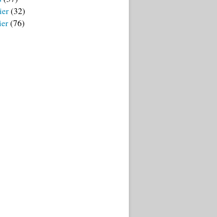
ier
(32)
ier
(76)