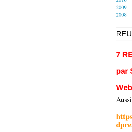
2009
2008
REU
7 R
par
Web
Auss
http
dpre