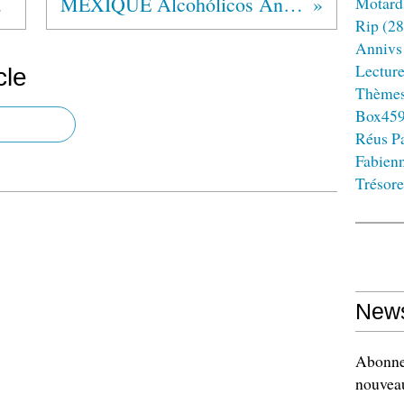
mos®
MEXIQUE Alcohólicos Anónimos®
Motard
Rip
(28
Annivs
Lectur
cle
Thème
Box45
Réus Pa
Fabien
Trésore
News
Abonnez
nouveau