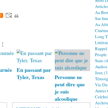
Mots D
Article
Aa Bre
0
Sur Int
Aa Afr
Ciném
Long T
Littéra
 :
Rappel
People
Stats
(4
Audios
urnée
En passant par
Jeux
(3
Tyler, Texas
Personne ne
Témoig
peut dire que
Vie Du
je suis
Autres
Celebri
alcoolique
Archiv