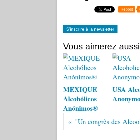
Repost
S'inscrire à la newsletter
Vous aimerez aussi
MEXIQUE
USA Alco
Alcohólicos
Anonym
Anónimos®