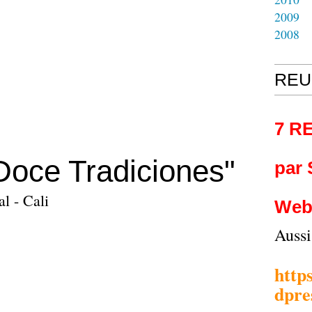
2009
2008
REU
7 R
Doce Tradiciones"
par
l - Cali
Web
Auss
http
dpre