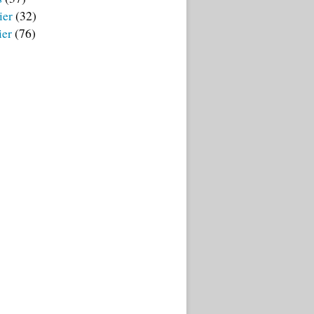
ier
(32)
ier
(76)