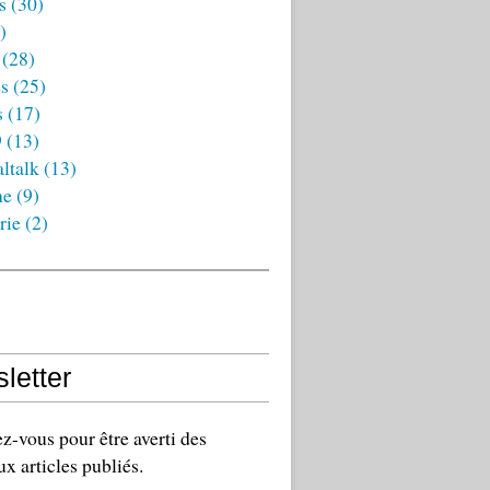
s
(30)
)
(28)
es
(25)
s
(17)
9
(13)
ltalk
(13)
ne
(9)
rie
(2)
letter
-vous pour être averti des
x articles publiés.