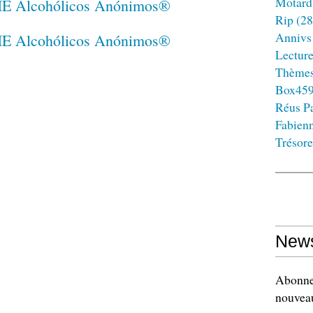
Motard
Rip
(28
Annivs
Lectur
Thème
Box45
Réus Pa
Fabien
Trésore
News
Abonnez
nouveau