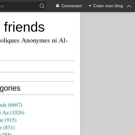
Connexion
+
Créer mon blog
 friends
ooliques Anonymes ni Al-
gories
nde
(6667)
e Aa
(1026)
ue
(915)
r
(831)
(755)