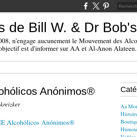
 de Bill W. & Dr Bob's
 2008, n'engage aucunement le Mouvement des Alc
bjectif est d'informer sur AA et Al-Anon Alateen.
hólicos Anónimos®
Caté
 kreizker
Aa Mo
Histoir
Boutiq
Humou
Vidéos