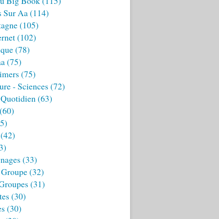
u Big Book
(115)
s Sur Aa
(114)
tagne
(105)
ernet
(102)
ique
(78)
aa
(75)
imers
(75)
ture - Sciences
(72)
 Quotidien
(63)
(60)
5)
(42)
3)
nages
(33)
 Groupe
(32)
 Groupes
(31)
tes
(30)
es
(30)