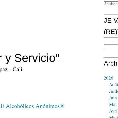
JE V
(RE
 y Servicio"
Arch
az - Cali
2026
Aoû
Juill
Juin
Mai
Avri
Mar