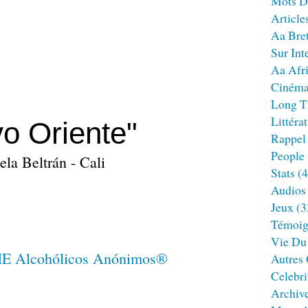
Mots D
Article
Aa Bre
Sur Int
Aa Afr
Ciném
Long T
Littéra
o Oriente"
Rappel
People
la Beltrán - Cali
Stats
(4
Audios
Jeux
(3
Témoig
Vie Du
Autres
Celebri
Archiv