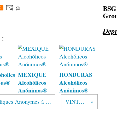
BSG
0
Grou
Depu
 :
holics
MEXIQUE
HONDURAS
ous®
Alcohólicos
Alcohólicos
Anónimos®
Anónimos®
"Un congrès des Alcooliques Anonymes à Dijon"
VINTAGE