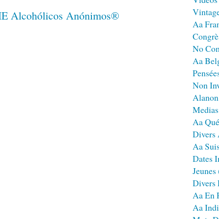
Vintag
Aa Fra
Congrè
No Co
Aa Bel
Pensées
Non Inv
Alanon
Medias
Aa Qué
Divers
Aa Sui
Dates I
Jeunes
Divers
Aa En 
Aa Ind