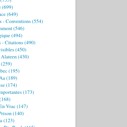
e
(699)
nce
(649)
s - Conventions
(554)
mment
(546)
gique
(494)
 - Citations
(490)
isibles
(450)
 Alateen
(430)
(259)
bec
(195)
 Aa
(189)
sse
(174)
mportantes
(173)
(168)
 En Vrac
(147)
Prison
(140)
ia
(123)