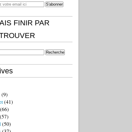
AIS FINIR PAR
)TROUVER
ives
t
(9)
et
(41)
(66)
(57)
l
(50)
s
(37)