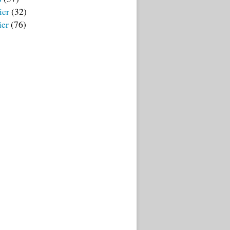
ier
(32)
ier
(76)