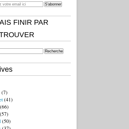
AIS FINIR PAR
)TROUVER
ives
t
(7)
et
(41)
(66)
(57)
l
(50)
s
(37)