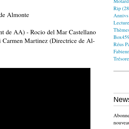
Motard
Rip
(28
e de Almonte
Annivs
Lectur
Thème
ent de AA) - Rocio del Mar Castellano
Box45
 Carmen Martinez (Directrice de Al-
Réus Pa
Fabien
Trésore
News
Abonnez
nouveau