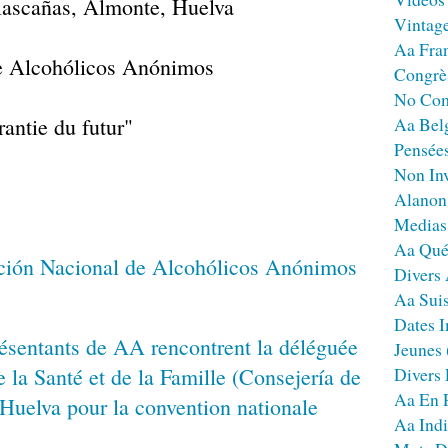
lascañas, Almonte, Huelva
Vintag
Aa Fra
e Alcohólicos Anónimos
Congrè
No Co
antie du futur"
Aa Bel
Pensées
Non Inv
Alanon
Medias
Aa Qué
Divers
Aa Sui
Dates I
Jeunes
Divers
Aa En 
Aa Ind