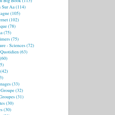
u Big Book
(115)
s Sur Aa
(114)
tagne
(105)
ernet
(102)
ique
(78)
aa
(75)
imers
(75)
ture - Sciences
(72)
 Quotidien
(63)
(60)
5)
(42)
3)
nages
(33)
 Groupe
(32)
 Groupes
(31)
tes
(30)
es
(30)