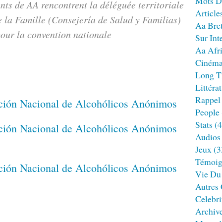
Mots D
nts de AA rencontrent la déléguée territoriale
Article
e la Famille (Consejería de Salud y Familias)
Aa Bre
our la convention nationale
Sur Int
Aa Afr
Ciném
Long T
Littéra
Rappel
People
Stats
(4
Audios
Jeux
(3
Témoig
Vie Du
Autres
Celebri
Archiv