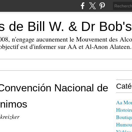
 de Bill W. & Dr Bob's
 2008, n'engage aucunement le Mouvement des Alc
bjectif est d'informer sur AA et Al-Anon Alateen.
onvención Nacional de
Caté
ónimos
Aa Mo
Histoir
 kreizker
Boutiq
Humou
Vidéos