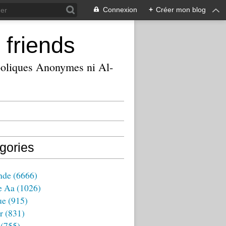
Connexion
+
Créer mon blog
 friends
ooliques Anonymes ni Al-
gories
nde
(6666)
e Aa
(1026)
ue
(915)
r
(831)
(755)