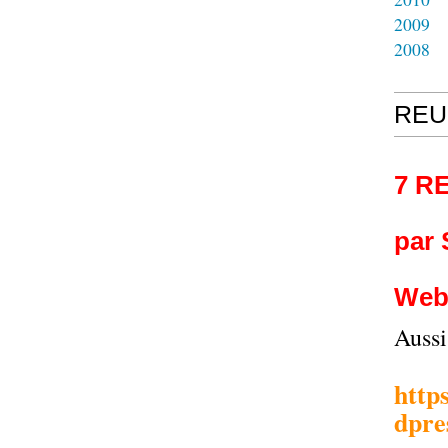
2009
2008
REU
7 R
par
Web
Auss
http
dpre