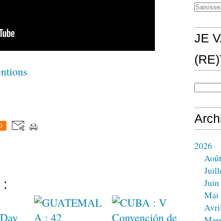
JE V
(RE
entions
Arch
0
2026
Aoû
Juill
 :
Juin
Mai
Avri
Mar