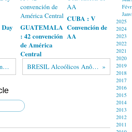
Févr
Janv
CUBA : V
2025
 Day
GUATEMALA
Convención de
2024
: 42 convención
AA
2023
2022
de América
2021
Central
2020
2019
Convention AA Normandie 2021
BRESIL Alcoólicos Anônimos®
2018
2017
2016
cle
2015
2014
2013
2012
2011
2010