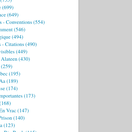
e
(699)
nce
(649)
s - Conventions
(554)
mment
(546)
gique
(494)
 - Citations
(490)
isibles
(449)
 Alateen
(430)
(259)
bec
(195)
 Aa
(189)
sse
(174)
mportantes
(173)
(168)
 En Vrac
(147)
Prison
(140)
ia
(123)