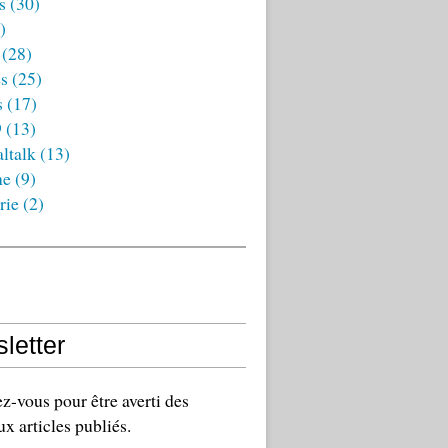
s
(30)
)
(28)
es
(25)
s
(17)
9
(13)
ltalk
(13)
ne
(9)
rie
(2)
letter
-vous pour être averti des
x articles publiés.