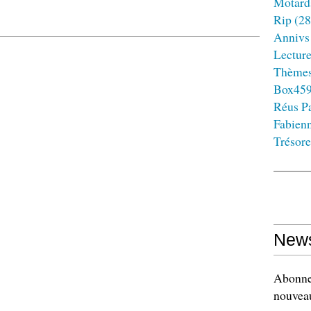
Motard
Rip
(28
Annivs
Lectur
Thème
Box45
Réus Pa
Fabien
Trésore
News
Abonnez
nouveau