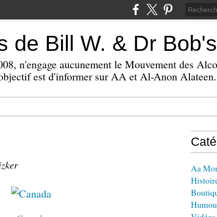
 de Bill W. & Dr Bob's
 2008, n'engage aucunement le Mouvement des Alc
bjectif est d'informer sur AA et Al-Anon Alateen.
Caté
izker
Aa Mo
Histoir
Boutiq
Humou
Vidéos