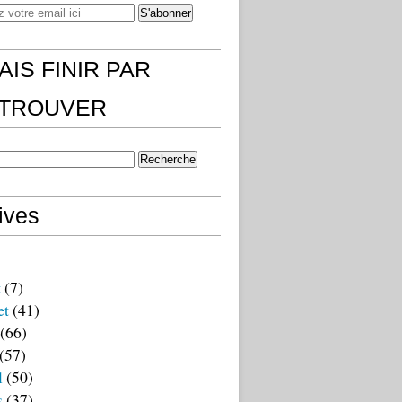
AIS FINIR PAR
)TROUVER
ives
t
(7)
et
(41)
(66)
(57)
l
(50)
s
(37)