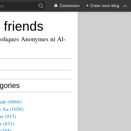
Connexion
+
Créer mon blog
 friends
ooliques Anonymes ni Al-
gories
nde
(6666)
e Aa
(1026)
ue
(915)
r
(831)
(755)