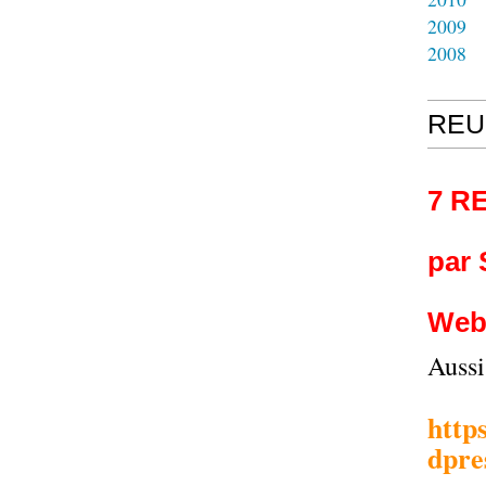
2009
2008
REU
7 R
par
Web
Auss
http
dpre