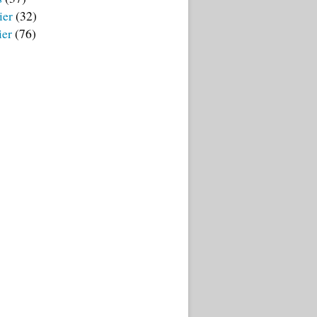
ier
(32)
ier
(76)