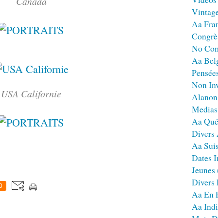
Canada
Vintag
Aa Fra
Congrè
No Co
Aa Bel
Pensées
Non Inv
USA Californie
Alanon
Medias
Aa Qué
Divers
Aa Sui
Dates I
Jeunes
Divers
0
Aa En 
Aa Ind