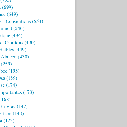
e
(699)
nce
(649)
s - Conventions
(554)
mment
(546)
gique
(494)
 - Citations
(490)
isibles
(449)
 Alateen
(430)
(259)
bec
(195)
 Aa
(189)
sse
(174)
mportantes
(173)
(168)
 En Vrac
(147)
Prison
(140)
ia
(123)