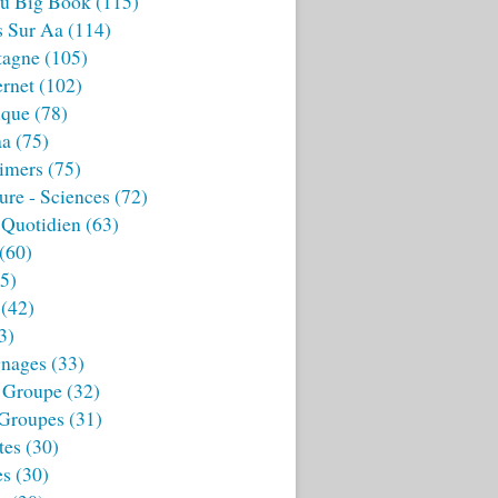
u Big Book
(115)
s Sur Aa
(114)
tagne
(105)
ernet
(102)
ique
(78)
aa
(75)
imers
(75)
ture - Sciences
(72)
 Quotidien
(63)
(60)
5)
(42)
3)
nages
(33)
 Groupe
(32)
 Groupes
(31)
tes
(30)
es
(30)