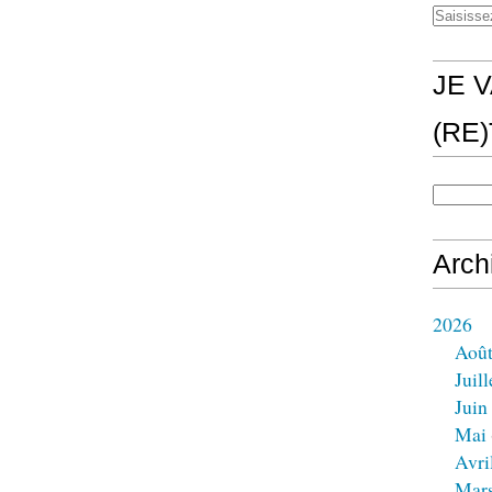
JE V
(RE
Arch
2026
Aoû
Juill
Juin
Mai
Avri
Mar