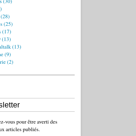
s
(30)
)
(28)
es
(25)
s
(17)
9
(13)
ltalk
(13)
ne
(9)
rie
(2)
letter
-vous pour être averti des
x articles publiés.