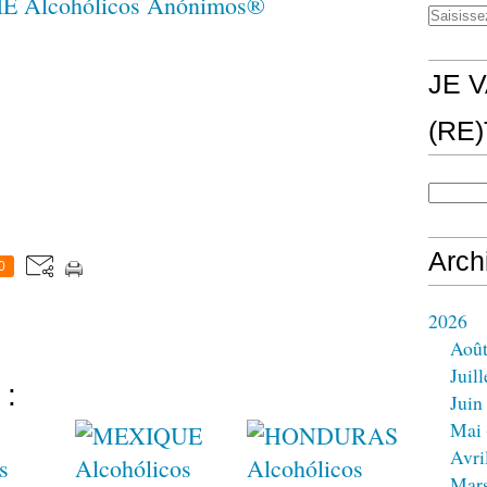
JE V
(RE
Arch
0
2026
Aoû
Juill
 :
Juin
Mai
Avri
Mar