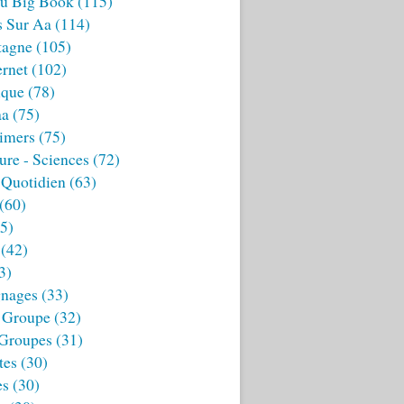
u Big Book
(115)
s Sur Aa
(114)
tagne
(105)
ernet
(102)
ique
(78)
aa
(75)
imers
(75)
ture - Sciences
(72)
 Quotidien
(63)
(60)
5)
(42)
3)
nages
(33)
 Groupe
(32)
 Groupes
(31)
tes
(30)
es
(30)