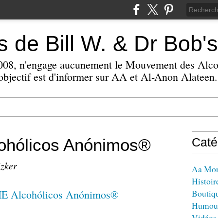
 de Bill W. & Dr Bob's
 2008, n'engage aucunement le Mouvement des Alc
bjectif est d'informer sur AA et Al-Anon Alateen.
hólicos Anónimos®
Caté
izker
Aa Mo
Histoir
Boutiq
Humou
Vidéos