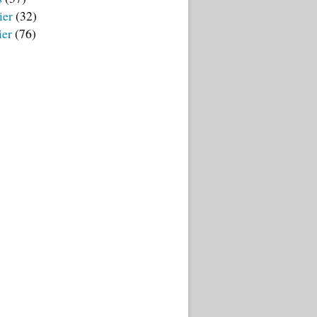
ier
(32)
ier
(76)