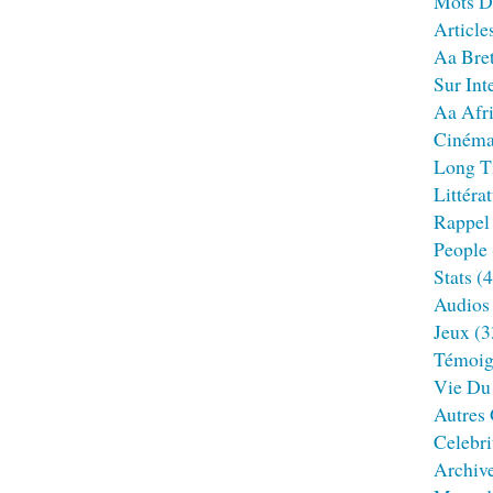
Mots D
Article
Aa Bre
Sur Int
Aa Afr
Ciném
Long T
Littéra
Rappel
People
Stats
(4
Audios
Jeux
(3
Témoig
Vie Du
Autres
Celebri
Archiv