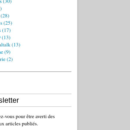
s
(30)
)
(28)
es
(25)
s
(17)
9
(13)
ltalk
(13)
ne
(9)
rie
(2)
letter
-vous pour être averti des
x articles publiés.