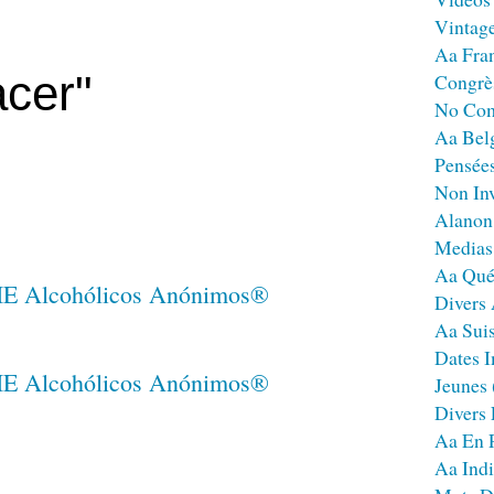
Vintag
Aa Fra
cer"
Congrè
No Co
Aa Bel
Pensées
Non Inv
Alanon
Medias
Aa Qué
Divers
Aa Sui
Dates I
Jeunes
Divers
Aa En 
Aa Ind