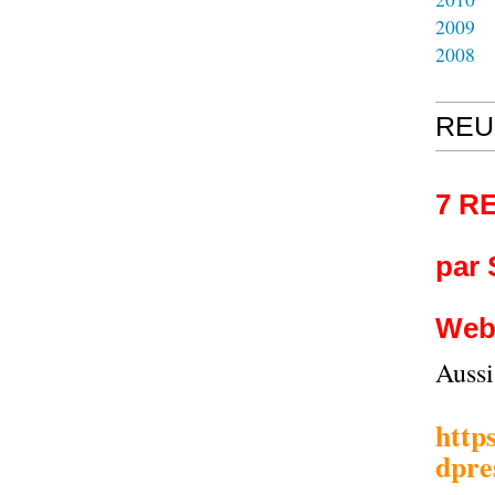
2009
2008
REU
7 R
par
Web
Auss
http
dpre