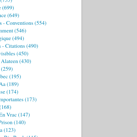
e
(699)
nce
(649)
s - Conventions
(554)
mment
(546)
gique
(494)
 - Citations
(490)
isibles
(450)
 Alateen
(430)
(259)
bec
(195)
 Aa
(189)
sse
(174)
mportantes
(173)
(168)
 En Vrac
(147)
Prison
(140)
ia
(123)