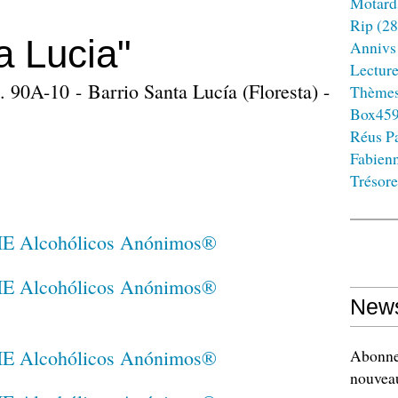
Motard
Rip
(28
a Lucia"
Annivs
Lectur
 90A-10 - Barrio Santa Lucía (Floresta) -
Thème
Box45
Réus Pa
Fabien
Trésore
News
Abonnez
nouveau