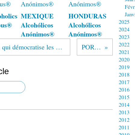
Févr
Janv
holics
MEXIQUE
HONDURAS
2025
ous®
Alcohólicos
Alcohólicos
2024
Anónimos®
Anónimos®
2023
2022
"Chill Pill, l'application qui démocratise les groupes de parole chez les jeunes"
PORTRAITS
2021
2020
2019
cle
2018
2017
2016
2015
2014
2013
2012
2011
2010