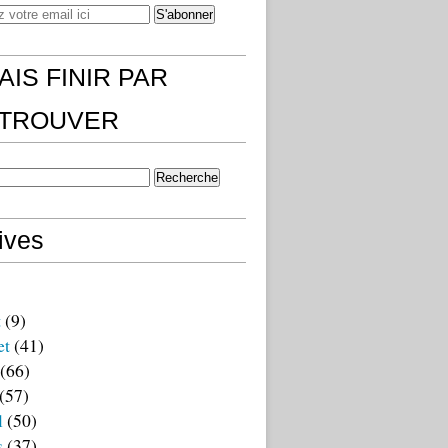
AIS FINIR PAR
)TROUVER
ives
t
(9)
et
(41)
(66)
(57)
l
(50)
s
(37)