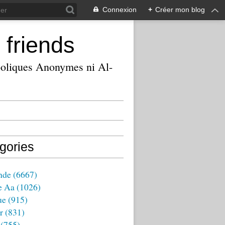
Connexion
+
Créer mon blog
 friends
ooliques Anonymes ni Al-
gories
nde
(6667)
e Aa
(1026)
ue
(915)
r
(831)
(755)