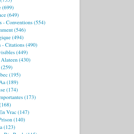
e
(699)
nce
(649)
s - Conventions
(554)
mment
(546)
gique
(494)
 - Citations
(490)
isibles
(449)
 Alateen
(430)
(259)
bec
(195)
 Aa
(189)
sse
(174)
mportantes
(173)
(168)
 En Vrac
(147)
Prison
(140)
ia
(123)