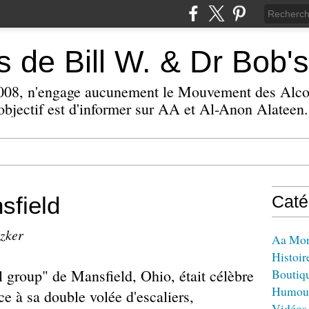
 de Bill W. & Dr Bob's
 2008, n'engage aucunement le Mouvement des Alc
bjectif est d'informer sur AA et Al-Anon Alateen.
sfield
Caté
izker
Aa Mo
Histoir
 group" de Mansfield, Ohio, était célèbre
Boutiq
Humou
âce à sa double volée d'escaliers,
Vidéos