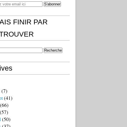
AIS FINIR PAR
)TROUVER
ives
t
(7)
et
(41)
(66)
(57)
l
(50)
s
(37)