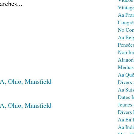
arches...
Vintag
Aa Fra
Congrè
No Co
Aa Bel
Pensées
Non Inv
Alanon
Medias
Aa Qué
Divers
Aa Sui
Dates I
Jeunes
Divers
Aa En 
Aa Ind