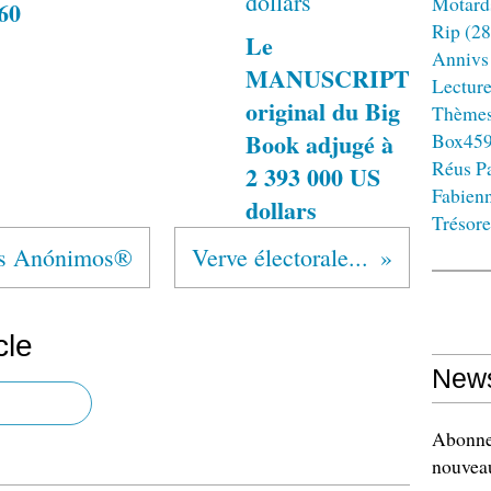
Motard
960
Rip
(28
Le
Annivs
MANUSCRIPT
Lectur
original du Big
Thème
Book adjugé à
Box45
Réus Pa
2 393 000 US
Fabien
dollars
Trésore
s Anónimos®
Verve électorale...
cle
News
Abonnez
nouveau