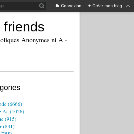
Connexion
+
Créer mon blog
 friends
ooliques Anonymes ni Al-
gories
nde
(6666)
e Aa
(1026)
ue
(915)
r
(831)
(755)