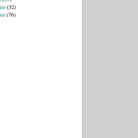
ier
(32)
ier
(76)