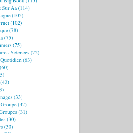
u Big Book
(115)
s Sur Aa
(114)
tagne
(105)
ernet
(102)
ique
(78)
aa
(75)
imers
(75)
ture - Sciences
(72)
 Quotidien
(63)
(60)
5)
(42)
3)
nages
(33)
 Groupe
(32)
 Groupes
(31)
tes
(30)
es
(30)