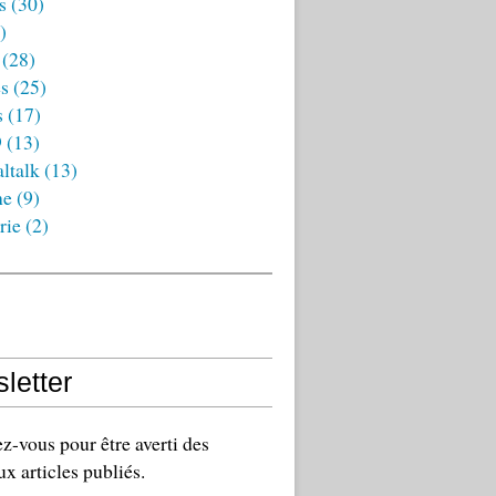
s
(30)
)
(28)
es
(25)
s
(17)
9
(13)
ltalk
(13)
ne
(9)
rie
(2)
letter
-vous pour être averti des
x articles publiés.