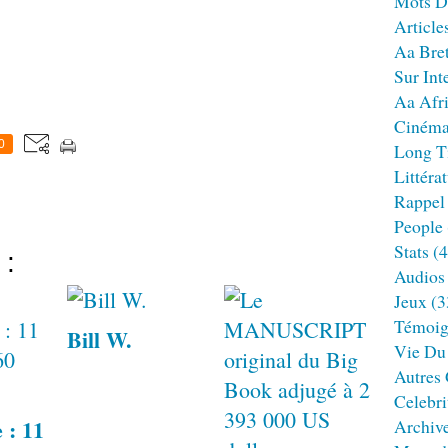
Mots D
Article
Aa Bre
Sur Int
Aa Afr
Ciném
0
Long T
Littéra
Rappel
People
Stats
(4
 :
Audios
Jeux
(3
Témoig
Bill W.
Vie Du
Autres
Celebri
 : 11
Archiv