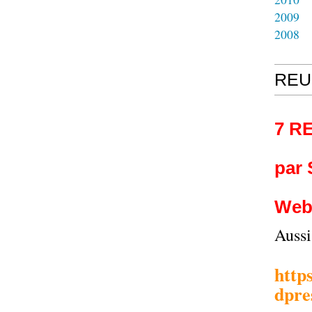
2009
2008
REU
7 R
par
Web
Auss
http
dpre