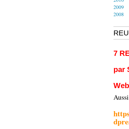
2009
2008
REU
7 R
par
Web
Auss
http
dpre