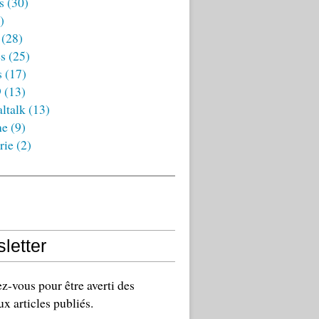
s
(30)
)
(28)
es
(25)
s
(17)
9
(13)
ltalk
(13)
ne
(9)
rie
(2)
letter
-vous pour être averti des
x articles publiés.