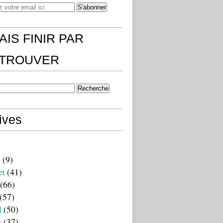
AIS FINIR PAR
)TROUVER
ives
t
(9)
et
(41)
(66)
(57)
l
(50)
s
(37)