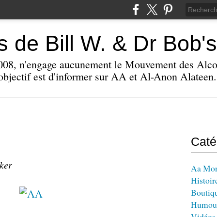
 de Bill W. & Dr Bob's
 2008, n'engage aucunement le Mouvement des Alc
bjectif est d'informer sur AA et Al-Anon Alateen.
Caté
zker
Aa Mo
Histoir
Boutiq
Humou
Vidéos