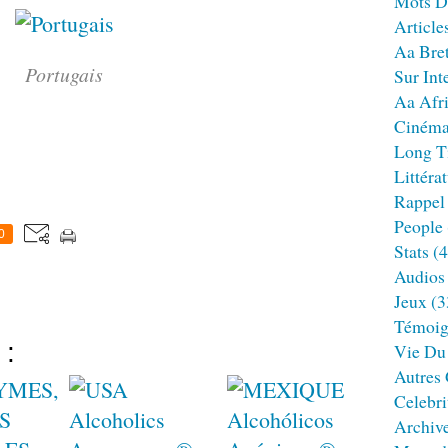
Mots D
Article
Aa Bre
Portugais
Sur Int
Aa Afr
Ciném
Long T
Littéra
Rappel
People
0
Stats
(4
Audios
Jeux
(3
Témoig
 :
Vie Du
Autres
Celebri
Archiv