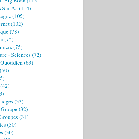
u Big Book
(115)
s Sur Aa
(114)
tagne
(105)
ernet
(102)
ique
(78)
aa
(75)
imers
(75)
ture - Sciences
(72)
 Quotidien
(63)
(60)
5)
(42)
3)
nages
(33)
 Groupe
(32)
 Groupes
(31)
tes
(30)
es
(30)