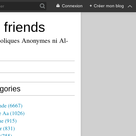
Connexion
+
Créer mon blog
 friends
ooliques Anonymes ni Al-
gories
nde
(6667)
e Aa
(1026)
ue
(915)
r
(831)
(755)