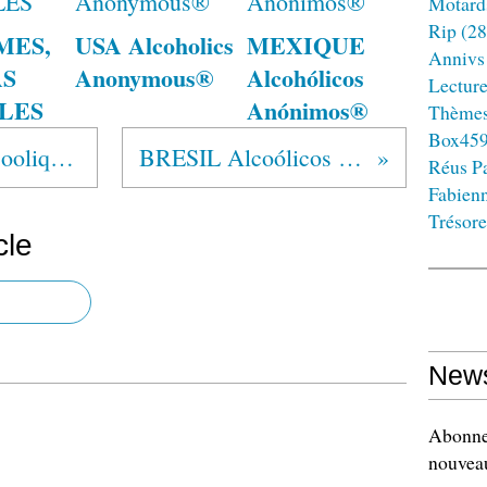
Motard
Rip
(28
MES,
USA Alcoholics
MEXIQUE
Annivs
AS
Anonymous®
Alcohólicos
Lectur
BLES
Anónimos®
Thème
Box45
"Abstinent avec les Alcooliques Anonymes"
BRESIL Alcoólicos Anônimos®
Réus Pa
Fabien
Trésore
cle
News
Abonnez
nouveau