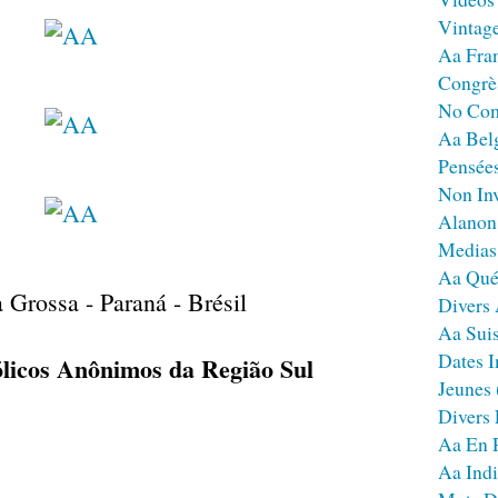
Vintag
Aa Fra
Congrè
No Co
Aa Bel
Pensées
Non Inv
Alanon
Medias
Aa Qué
 Grossa - Paraná - Brésil
Divers
Aa Sui
Dates I
licos Anônimos da Região Sul
Jeunes
Divers
Aa En 
Aa Ind