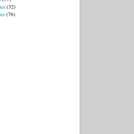
ier
(32)
ier
(76)