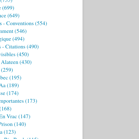
e
(699)
nce
(649)
s - Conventions
(554)
mment
(546)
gique
(494)
 - Citations
(490)
isibles
(450)
 Alateen
(430)
(259)
bec
(195)
 Aa
(189)
sse
(174)
mportantes
(173)
(168)
 En Vrac
(147)
Prison
(140)
ia
(123)