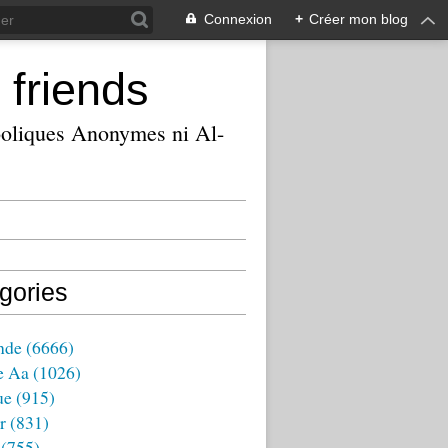
Connexion
+
Créer mon blog
 friends
ooliques Anonymes ni Al-
gories
nde
(6666)
e Aa
(1026)
ue
(915)
r
(831)
(755)