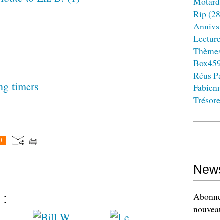
Motard
Rip
(28
Annivs
Lectur
Thème
Box45
Réus Pa
ng timers
Fabien
Trésore
0
News
Abonnez
 :
nouveau