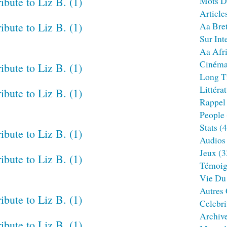
Mots D
Article
Aa Bre
Sur Int
Aa Afr
Ciném
Long T
Littéra
Rappel
People
Stats
(4
Audios
Jeux
(3
Témoig
Vie Du
Autres
Celebri
Archiv