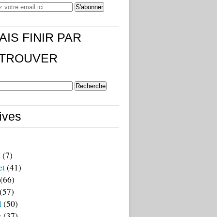
AIS FINIR PAR
)TROUVER
ives
t
(7)
et
(41)
(66)
(57)
l
(50)
s
(37)