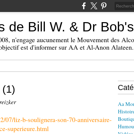
 de Bill W. & Dr Bob's
 2008, n'engage aucunement le Mouvement des Alc
bjectif est d'informer sur AA et Al-Anon Alateen.
 (1)
Caté
reizker
Aa Mo
Histoir
2/07/liz-b-soulignera-son-70-anniversaire-
Boutiq
Humou
ce-superieure.html
Vidéos