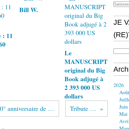
Bill W.
JE V
 : 11
(RE
960
Le
MANUSCRIPT
original du Big
Arch
Book adjugé à
2026
2 393 000 US
Aoû
dollars
Juill
Juin
Liz B. soulignera son 70° anniversaire de sobriété avec sa Puissance Supérieure
Tribute to Liz B. (2)
Mai
Avri
Mar