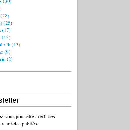
s
(30)
)
(28)
es
(25)
s
(17)
9
(13)
ltalk
(13)
ne
(9)
rie
(2)
letter
-vous pour être averti des
x articles publiés.