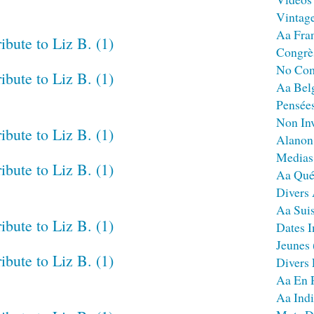
Vintag
Aa Fra
Congrè
No Co
Aa Bel
Pensées
Non Inv
Alanon
Medias
Aa Qué
Divers
Aa Sui
Dates I
Jeunes
Divers
Aa En 
Aa Ind