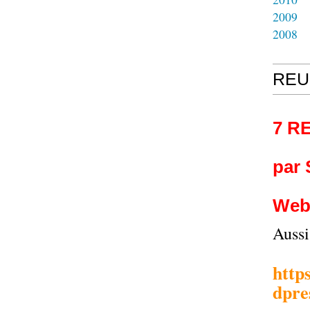
2009
2008
REU
7 R
par
Web
Auss
http
dpre