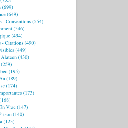
e
(699)
nce
(649)
s - Conventions
(554)
mment
(546)
gique
(494)
 - Citations
(490)
isibles
(449)
 Alateen
(430)
(259)
bec
(195)
 Aa
(189)
sse
(174)
mportantes
(173)
(168)
 En Vrac
(147)
Prison
(140)
ia
(123)