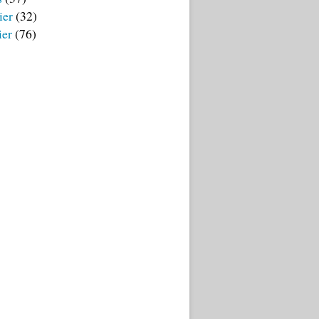
ier
(32)
ier
(76)