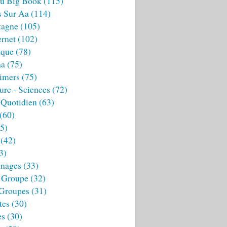
u Big Book
(115)
s Sur Aa
(114)
tagne
(105)
ernet
(102)
ique
(78)
aa
(75)
imers
(75)
ture - Sciences
(72)
 Quotidien
(63)
(60)
5)
(42)
3)
nages
(33)
 Groupe
(32)
 Groupes
(31)
tes
(30)
es
(30)