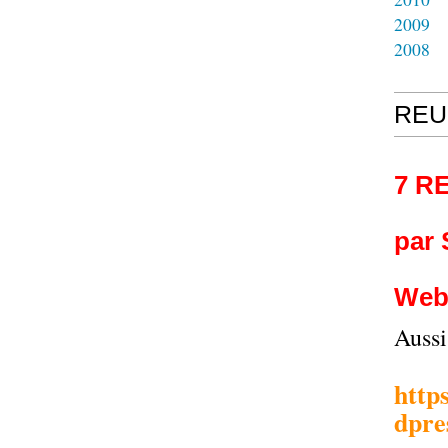
2009
2008
REU
7 R
par
Web
Auss
http
dpre