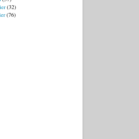
ier
(32)
ier
(76)