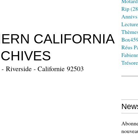
Motard
Rip
(28
Annivs
Lectur
Thème
ERN CALIFORNIA
Box45
Réus Pa
RCHIVES
Fabien
Trésore
- Riverside - Californie 92503
News
Abonnez
nouveau