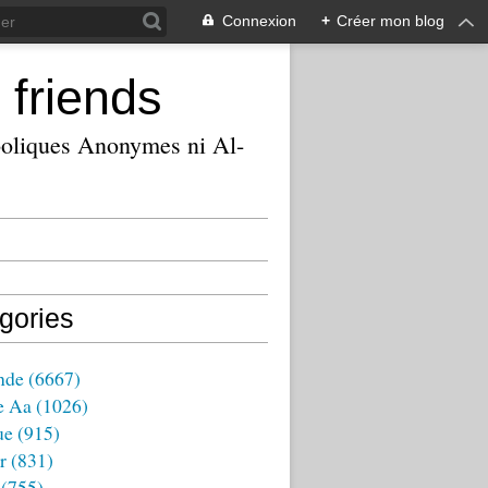
Connexion
+
Créer mon blog
 friends
ooliques Anonymes ni Al-
gories
nde
(6667)
e Aa
(1026)
ue
(915)
r
(831)
(755)