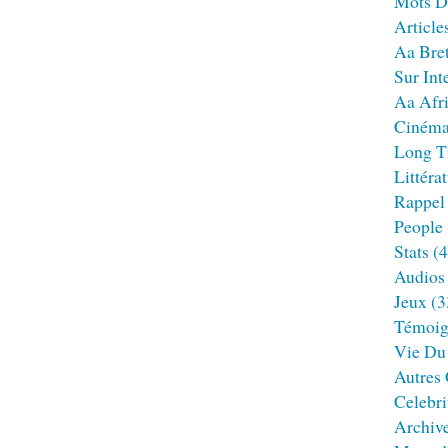
Mots D
Article
Aa Bre
Sur Int
Aa Afr
Ciném
Long T
Littéra
Rappel
People
Stats
(4
Audios
Jeux
(3
Témoig
Vie Du
Autres
Celebri
Archiv