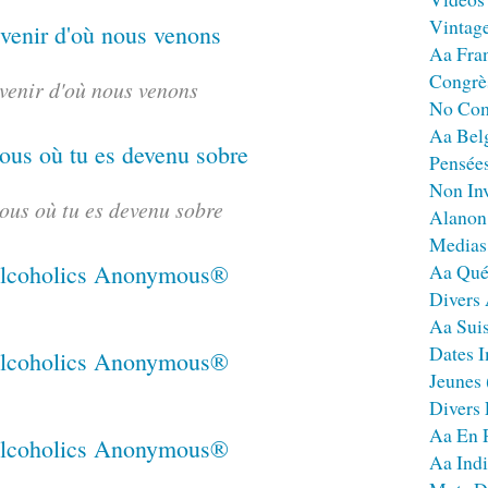
Vintag
Aa Fra
Congrè
venir d'où nous venons
No Co
Aa Bel
Pensées
Non Inv
ous où tu es devenu sobre
Alanon
Medias
Aa Qué
Divers
Aa Sui
Dates I
Jeunes
Divers
Aa En 
Aa Ind