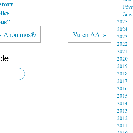
story
Févr
lics
Janv
us"
2025
2024
s Anónimos®
Vu en AA
2023
2022
2021
cle
2020
2019
2018
2017
2016
2015
2014
2013
2012
2011
2010