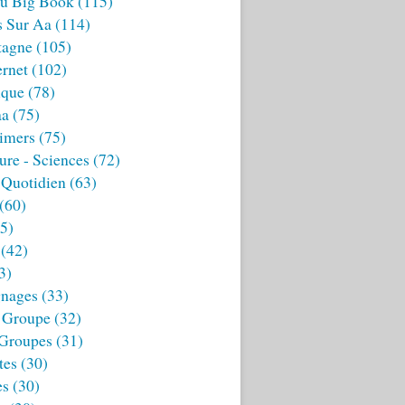
u Big Book
(115)
s Sur Aa
(114)
tagne
(105)
ernet
(102)
ique
(78)
aa
(75)
imers
(75)
ture - Sciences
(72)
 Quotidien
(63)
(60)
5)
(42)
3)
nages
(33)
 Groupe
(32)
 Groupes
(31)
tes
(30)
es
(30)