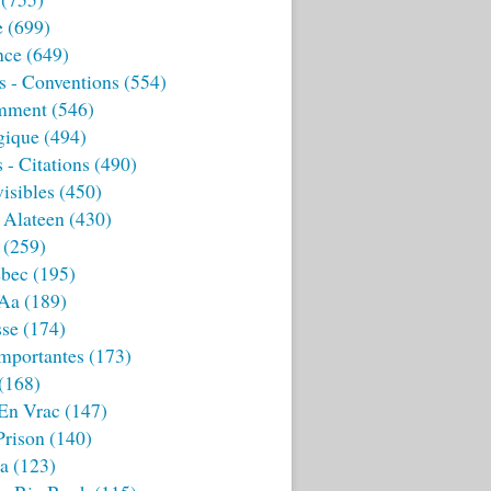
e
(699)
nce
(649)
s - Conventions
(554)
mment
(546)
gique
(494)
 - Citations
(490)
isibles
(450)
 Alateen
(430)
(259)
bec
(195)
 Aa
(189)
sse
(174)
mportantes
(173)
(168)
 En Vrac
(147)
Prison
(140)
ia
(123)