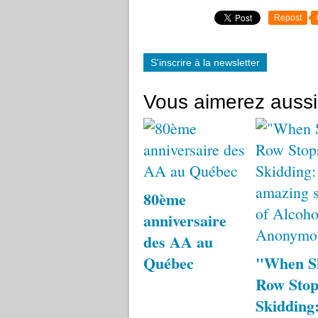
Repost
S'inscrire à la newsletter
Vous aimerez aussi
80ème
anniversaire
des AA au
Québec
"When S
Row Stop
Skidding: