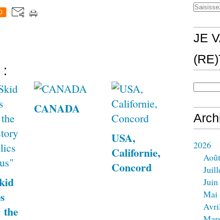
0
JE V
(RE
 :
CANADA
Arch
USA,
2026
Californie,
Aoû
Concord
Juill
kid
Juin
Mai
s
Avri
 the
Mar