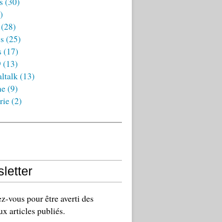
s
(30)
)
(28)
es
(25)
s
(17)
9
(13)
ltalk
(13)
ne
(9)
rie
(2)
letter
-vous pour être averti des
x articles publiés.