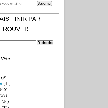
AIS FINIR PAR
)TROUVER
ives
t
(9)
et
(41)
(66)
(57)
l
(50)
s
(37)