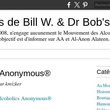
 de Bill W. & Dr Bob's
 2008, n'engage aucunement le Mouvement des Alc
bjectif est d'informer sur AA et Al-Anon Alateen.
s Anonymous®
Caté
ar kreizker
Aa Mo
Histoir
Boutiq
Humou
Vidéos