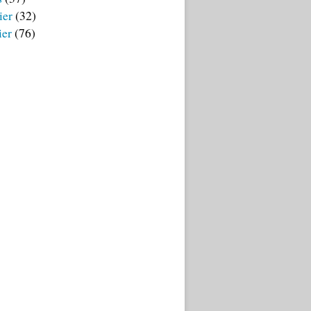
ier
(32)
ier
(76)