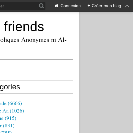
Connexion
+
Créer mon blog
 friends
ooliques Anonymes ni Al-
gories
nde
(6666)
e Aa
(1026)
ue
(915)
r
(831)
(755)