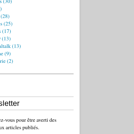
s
(30)
)
(28)
es
(25)
s
(17)
9
(13)
ltalk
(13)
ne
(9)
rie
(2)
letter
-vous pour être averti des
x articles publiés.