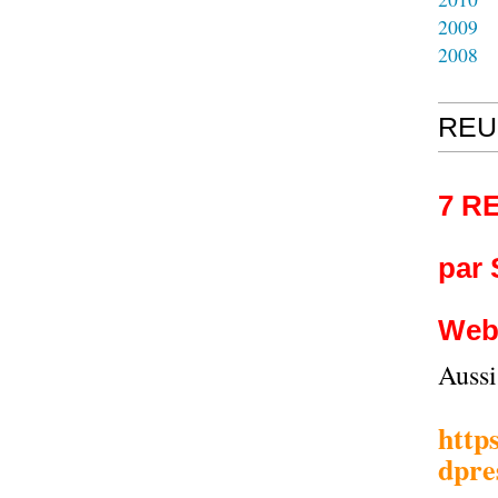
2009
2008
REU
7 R
par
Web
Auss
http
dpre