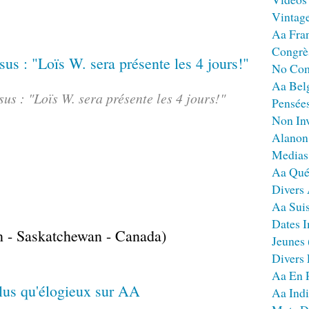
Vintag
Aa Fra
Congrè
No Co
Aa Bel
sus : "Loïs W. sera présente les 4 jours!"
Pensées
Non Inv
Alanon
Medias
Aa Qué
Divers
Aa Sui
Dates I
n - Saskatchewan - Canada)
Jeunes
Divers
Aa En 
Aa Ind