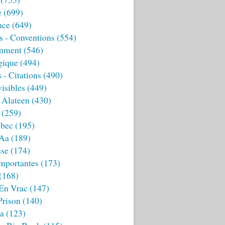
e
(699)
nce
(649)
s - Conventions
(554)
mment
(546)
gique
(494)
 - Citations
(490)
isibles
(449)
 Alateen
(430)
(259)
bec
(195)
 Aa
(189)
sse
(174)
mportantes
(173)
(168)
 En Vrac
(147)
Prison
(140)
ia
(123)