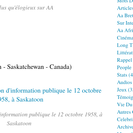
Mots D
lus qu'élogieux sur AA
Article
Aa Bre
Sur Int
Aa Afr
Ciném
Long T
Littéra
Rappel
n - Saskatchewan - Canada)
People
Stats
(4
Audios
Jeux
(3
Témoig
Vie Du
Autres
'information publique le 12 octobre 1958, à
Celebri
Saskatoon
Archiv