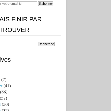
AIS FINIR PAR
)TROUVER
ives
t
(7)
et
(41)
(66)
(57)
l
(50)
s
(37)