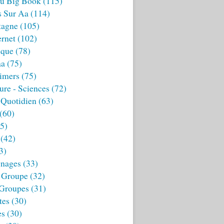
u Big Book
(115)
s Sur Aa
(114)
tagne
(105)
ernet
(102)
ique
(78)
aa
(75)
imers
(75)
ture - Sciences
(72)
 Quotidien
(63)
(60)
5)
(42)
3)
nages
(33)
 Groupe
(32)
 Groupes
(31)
tes
(30)
es
(30)