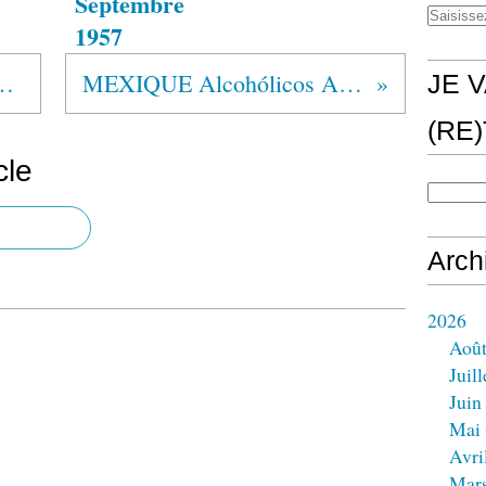
Septembre
1957
ólicos Anônimos®
MEXIQUE Alcohólicos Anónimos®
JE V
(RE
cle
Arch
2026
Aoû
Juill
Juin
Mai
Avri
Mar