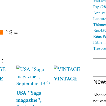
Motard
Rip
(28
Annivs
Lectur
Thème
Box45
0
Réus Pa
Fabien
Trésore
 :
E
VINTAGE
News
USA "Saga
Abonnez
magazine",
nouveau