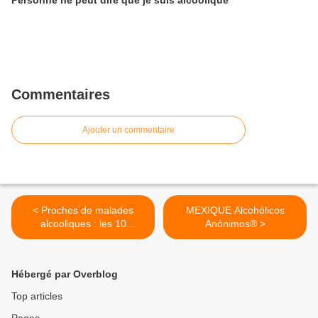
Personne ne peut dire que je suis alcoolique
Commentaires
Ajouter un commentaire
< Proches de malades
MEXIQUE Alcohólicos
alcooliques : les 10
Anónimos® >
réponses d’Al-Anon à vos
questions
Hébergé par Overblog
Top articles