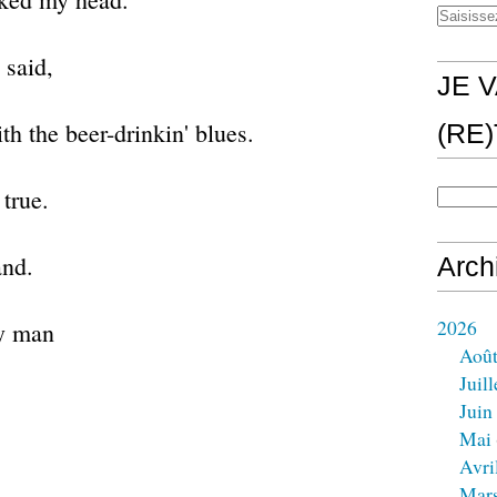
 said,
JE V
th the beer-drinkin' blues.
(RE
 true.
and.
Arch
2026
ny man
Aoû
Juill
Juin
Mai
Avri
Mar