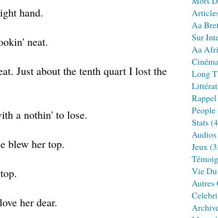
Mots D
right hand.
Article
Aa Bre
Sur Int
okin' neat.
Aa Afr
Ciném
eat. Just about the tenth quart I lost the
Long T
Littéra
Rappel
People
ith a nothin' to lose.
Stats
(4
Audios
e blew her top.
Jeux
(3
Témoig
Vie Du
top.
Autres
Celebri
love her dear.
Archiv