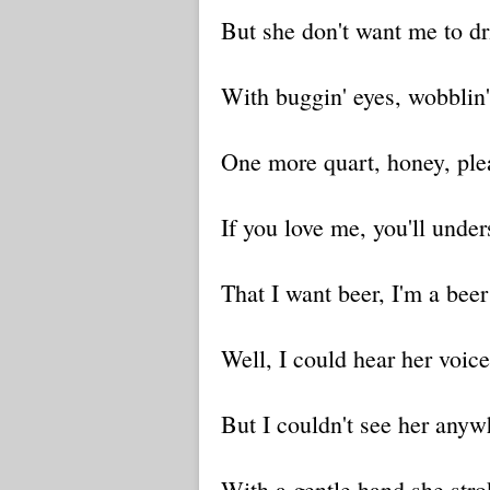
But she don't want me to dr
With buggin' eyes, wobblin
One more quart, honey, ple
If you love me, you'll unde
That I want beer, I'm a bee
Well, I could hear her voic
But I couldn't see her anyw
With a gentle hand she str