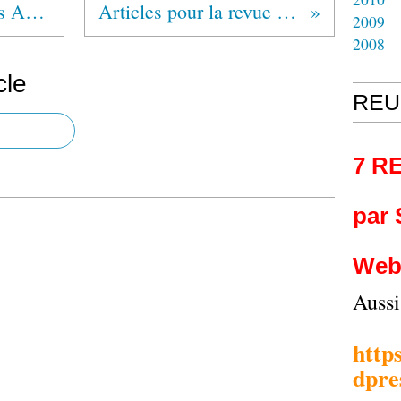
MEXIQUE Alcohólicos Anónimos®
Articles pour la revue "Partage"
2009
2008
cle
REU
7 R
par
Web
Auss
http
dpre