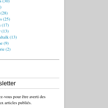
s
(30)
)
(28)
es
(25)
s
(17)
9
(13)
ltalk
(13)
ne
(9)
rie
(2)
letter
-vous pour être averti des
x articles publiés.