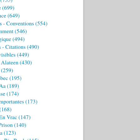
e
(699)
nce
(649)
s - Conventions
(554)
mment
(546)
gique
(494)
 - Citations
(490)
isibles
(449)
 Alateen
(430)
(259)
bec
(195)
 Aa
(189)
sse
(174)
mportantes
(173)
(168)
 En Vrac
(147)
Prison
(140)
ia
(123)