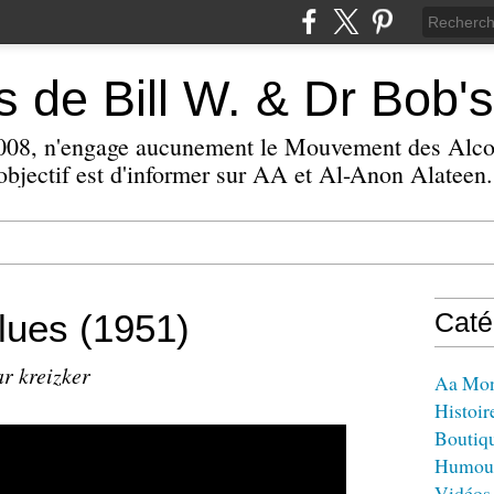
 de Bill W. & Dr Bob's
 2008, n'engage aucunement le Mouvement des Alc
bjectif est d'informer sur AA et Al-Anon Alateen.
lues (1951)
Caté
ar kreizker
Aa Mo
Histoir
Boutiq
Humou
Vidéos