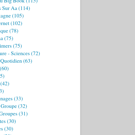
u Big Book
(115)
s Sur Aa
(114)
tagne
(105)
ernet
(102)
ique
(78)
aa
(75)
imers
(75)
ture - Sciences
(72)
 Quotidien
(63)
(60)
5)
(42)
3)
nages
(33)
 Groupe
(32)
 Groupes
(31)
tes
(30)
es
(30)