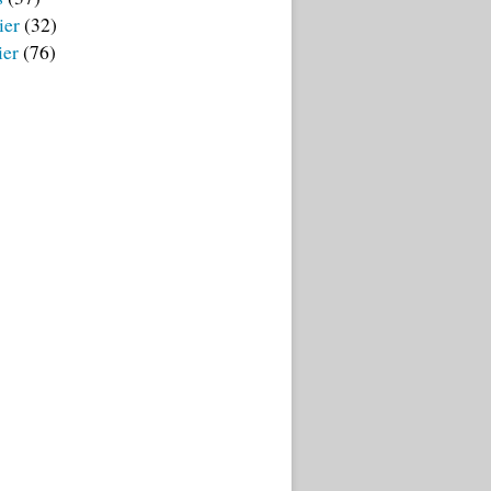
ier
(32)
ier
(76)