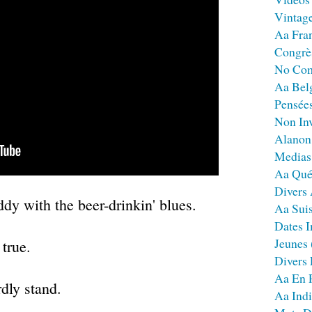
Vintag
Aa Fra
Congrè
No Co
Aa Bel
Pensées
Non Inv
Alanon
Medias
Aa Qué
Divers
ddy with the beer-drinkin' blues.
Aa Sui
Dates I
Jeunes
 true.
Divers
Aa En 
rdly stand.
Aa Ind