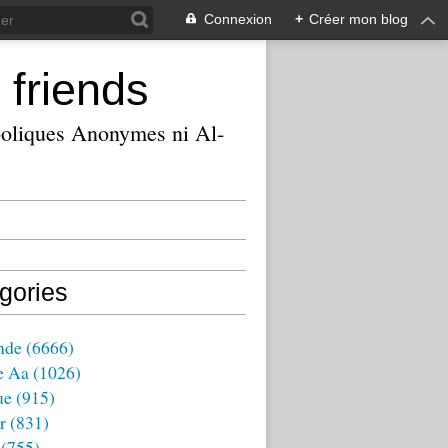
Connexion
+
Créer mon blog
 friends
ooliques Anonymes ni Al-
gories
nde
(6666)
e Aa
(1026)
ue
(915)
r
(831)
(755)