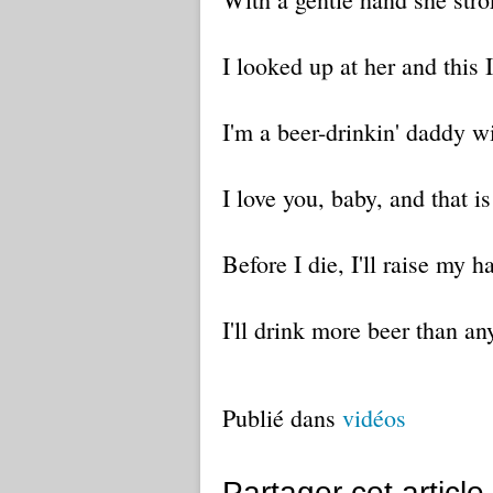
I looked up at her and this I
I'm a beer-drinkin' daddy wi
I love you, baby, and that is
Before I die, I'll raise my h
I'll drink more beer than a
Publié dans
vidéos
Partager cet article