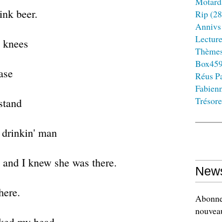
Motard
ink beer.
Rip
(28
Annivs
Lectur
' knees
Thème
Box45
ase
Réus Pa
Fabien
Trésore
rstand
r drinkin' man
e and I knew she was there.
News
here.
Abonnez
nouveau
oked my head.