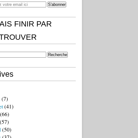
AIS FINIR PAR
)TROUVER
ives
t
(7)
et
(41)
(66)
(57)
l
(50)
s
(37)