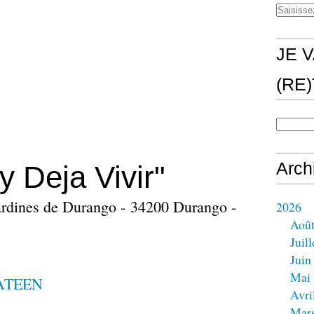
JE V
(RE
Arch
y Deja Vivir"
ardines de Durango - 34200 Durango -
2026
Aoû
Juill
Juin
Mai
ATEEN
Avri
Mar