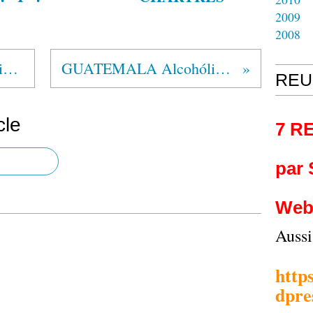
2009
2008
COSTA RICA Alcohólicos Anónimos®
GUATEMALA Alcohólicos Anónimos®
REU
cle
7 R
par
Web
Auss
http
dpre