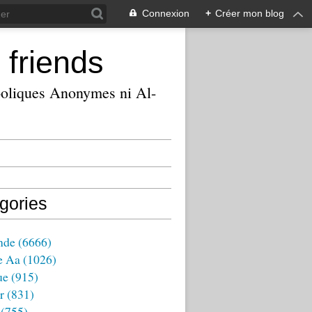
Connexion
+
Créer mon blog
 friends
ooliques Anonymes ni Al-
gories
nde
(6666)
e Aa
(1026)
ue
(915)
r
(831)
(755)