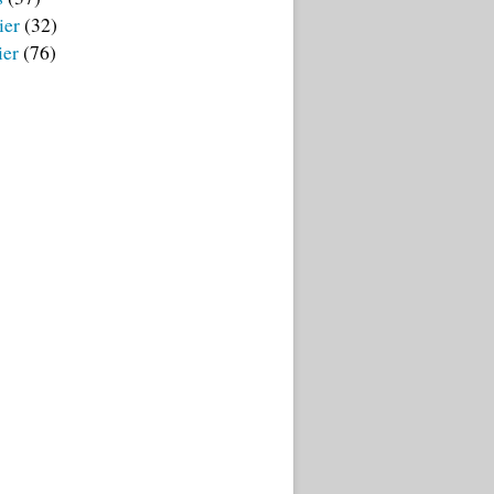
ier
(32)
ier
(76)