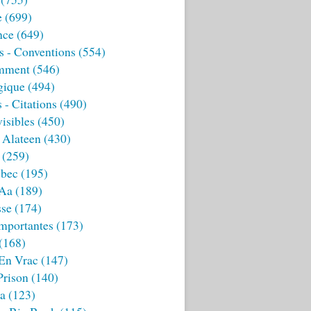
e
(699)
nce
(649)
s - Conventions
(554)
mment
(546)
gique
(494)
 - Citations
(490)
isibles
(450)
 Alateen
(430)
(259)
bec
(195)
 Aa
(189)
sse
(174)
mportantes
(173)
(168)
 En Vrac
(147)
Prison
(140)
ia
(123)