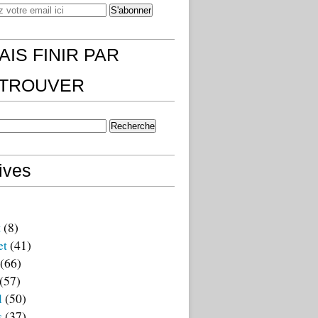
AIS FINIR PAR
)TROUVER
ives
t
(8)
et
(41)
(66)
(57)
l
(50)
s
(37)