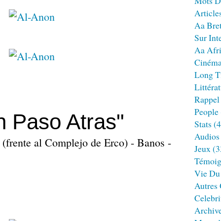
Mots D
Article
Aa Bre
Sur Int
Aa Afr
Ciném
Long T
Littéra
Rappel
People
n Paso Atras"
Stats
(4
Audios
 (frente al Complejo de Erco) - Banos -
Jeux
(3
Témoig
Vie Du
Autres
Celebri
Archiv