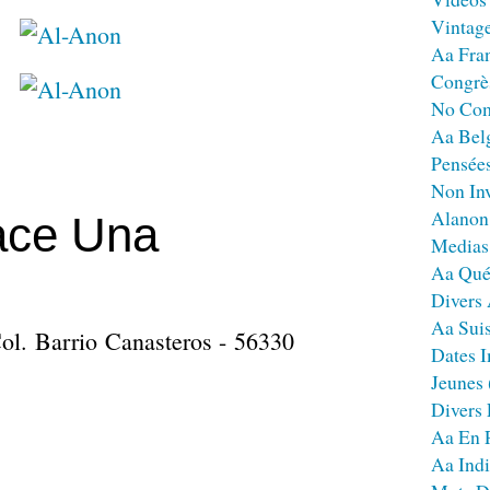
Vintag
Aa Fra
Congrè
No Co
Aa Bel
Pensées
Non Inv
Alanon
ace Una
Medias
Aa Qué
Divers
Aa Sui
ol. Barrio Canasteros - 56330
Dates I
Jeunes
Divers
Aa En 
Aa Ind