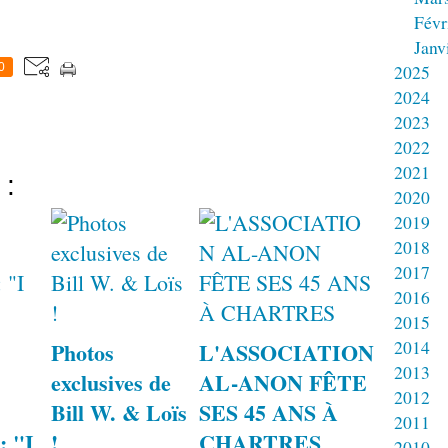
Févr
Janv
0
2025
2024
2023
2022
2021
 :
2020
2019
2018
2017
2016
2015
2014
Photos
L'ASSOCIATION
2013
exclusives de
AL-ANON FÊTE
2012
Bill W. & Loïs
SES 45 ANS À
2011
: "I
!
CHARTRES
2010