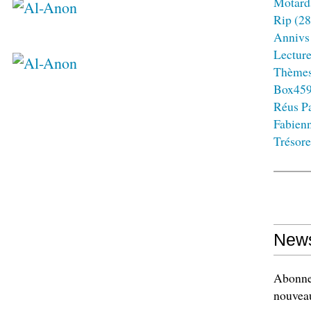
Motard
Rip
(28
Annivs
Lectur
Thème
Box45
Réus Pa
Fabien
Trésore
News
Abonnez
nouveau