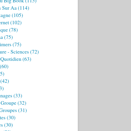
u Big Book
(115)
s Sur Aa
(114)
tagne
(105)
ernet
(102)
ique
(78)
aa
(75)
imers
(75)
ture - Sciences
(72)
 Quotidien
(63)
(60)
5)
(42)
3)
nages
(33)
 Groupe
(32)
 Groupes
(31)
tes
(30)
es
(30)