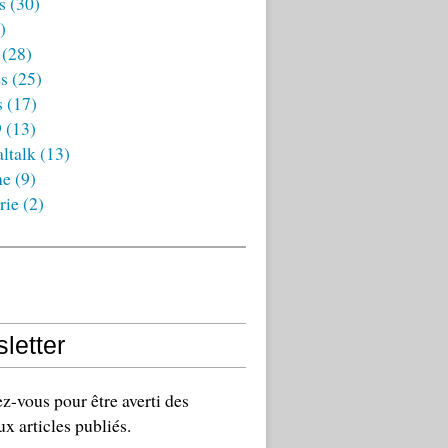
s
(30)
)
(28)
es
(25)
s
(17)
9
(13)
ltalk
(13)
ne
(9)
rie
(2)
letter
-vous pour être averti des
x articles publiés.