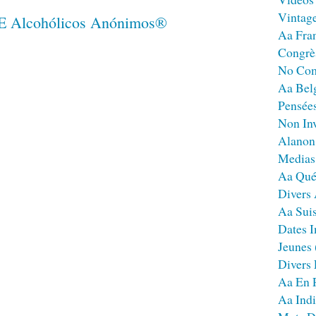
Vintag
Aa Fra
Congrè
No Co
Aa Bel
Pensées
Non Inv
Alanon
Medias
Aa Qué
Divers
Aa Sui
Dates I
Jeunes
Divers
Aa En 
Aa Ind