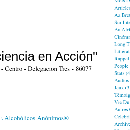
Mots D
Article
Aa Bre
Sur Int
Aa Afr
Ciném
Long T
Littéra
iencia en Acción"
Rappel
People
- Centro - Delegacion Tres - 86077
Stats
(4
Audios
Jeux
(3
Témoig
Vie Du
Autres
Celebri
Archiv