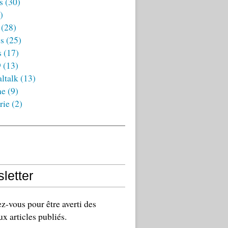
s
(30)
)
(28)
es
(25)
s
(17)
9
(13)
ltalk
(13)
ne
(9)
rie
(2)
letter
-vous pour être averti des
x articles publiés.