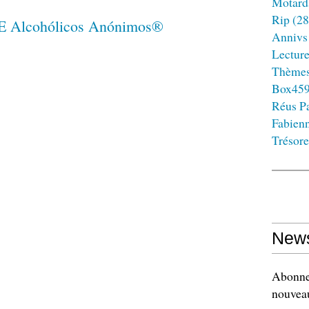
Motard
Rip
(28
Annivs
Lectur
Thème
Box45
Réus Pa
Fabien
Trésore
News
Abonnez
nouveau