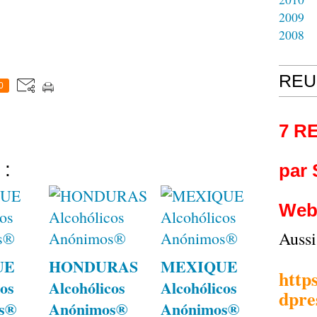
2009
2008
REU
0
7 R
 :
par
Web
Auss
UE
HONDURAS
MEXIQUE
http
os
Alcohólicos
Alcohólicos
dpre
s®
Anónimos®
Anónimos®