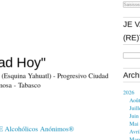
JE V
(RE
ad Hoy"
 (Esquina Yahuatl) - Progresivo Ciudad
Arch
rmosa - Tabasco
2026
Aoû
Juill
Juin
Mai
Avri
Mar