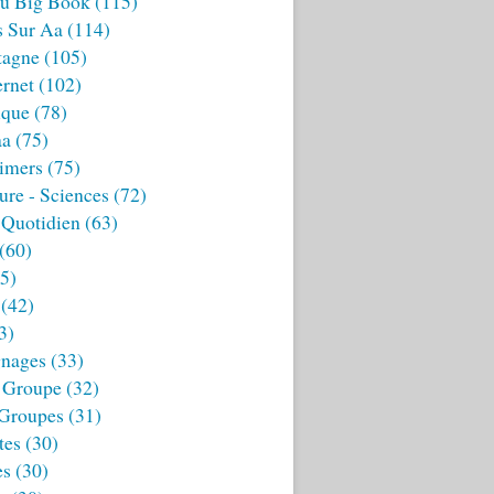
u Big Book
(115)
s Sur Aa
(114)
tagne
(105)
ernet
(102)
ique
(78)
aa
(75)
imers
(75)
ture - Sciences
(72)
 Quotidien
(63)
(60)
5)
(42)
3)
nages
(33)
 Groupe
(32)
 Groupes
(31)
tes
(30)
es
(30)