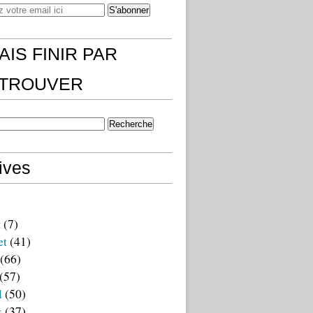
AIS FINIR PAR
)TROUVER
ives
t
(7)
et
(41)
(66)
(57)
l
(50)
s
(37)