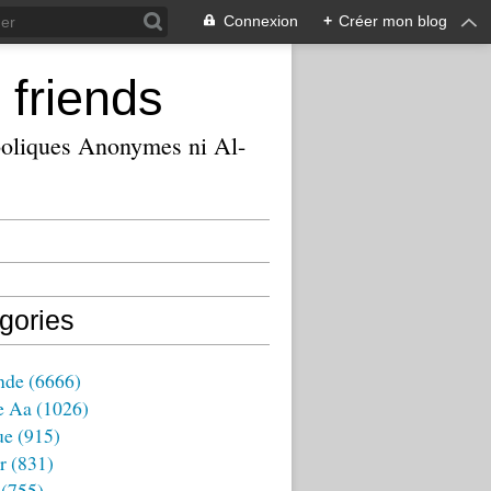
Connexion
+
Créer mon blog
 friends
ooliques Anonymes ni Al-
gories
nde
(6666)
e Aa
(1026)
ue
(915)
r
(831)
(755)