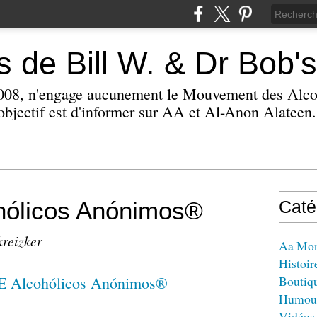
 de Bill W. & Dr Bob's
 2008, n'engage aucunement le Mouvement des Alc
bjectif est d'informer sur AA et Al-Anon Alateen.
ólicos Anónimos®
Caté
kreizker
Aa Mo
Histoir
Boutiq
Humou
Vidéos