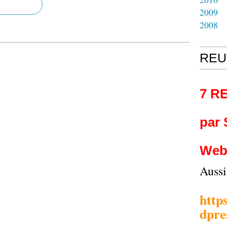
2009
2008
REU
7 R
par
Web
Auss
http
dpre