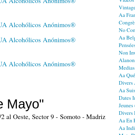
Vintag
Aa Fra
Congrè
No Co
Aa Bel
Pensées
Non Inv
Alanon
Medias
Aa Qué
Divers
Aa Sui
Dates I
e Mayo"
Jeunes
Divers
/2 al Oeste, Sector 9 - Somoto - Madriz
Aa En 
Aa Ind