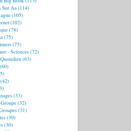
u Big Book
(115)
s Sur Aa
(114)
tagne
(105)
ernet
(102)
ique
(78)
aa
(75)
imers
(75)
ture - Sciences
(72)
 Quotidien
(63)
(60)
5)
(42)
3)
nages
(33)
 Groupe
(32)
 Groupes
(31)
tes
(30)
es
(30)