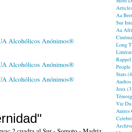
Mots D
Article
Aa Bre
Sur Int
Aa Afr
Ciném
Long T
Littéra
Rappel
People
Stats
(4
Audios
Jeux
(3
Témoig
Vie Du
Autres
rnidad"
Celebri
Archiv
peyac 2 cuadra al Sur - Somoto - Madriz