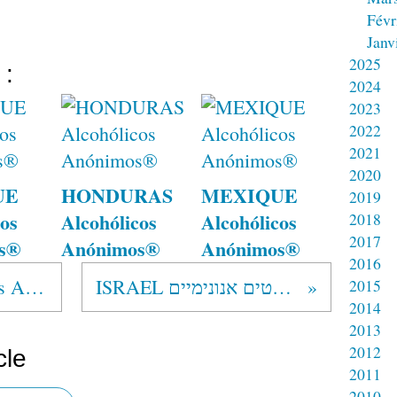
Févr
Janv
2025
 :
2024
2023
2022
2021
2020
UE
HONDURAS
MEXIQUE
2019
os
Alcohólicos
Alcohólicos
2018
2017
s®
Anónimos®
Anónimos®
2016
MEXIQUE Alcohólicos Anónimos®
ISRAEL אלכוהוליסטים אנונימיים
2015
2014
2013
2012
cle
2011
2010