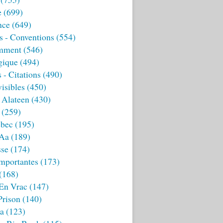
e
(699)
nce
(649)
s - Conventions
(554)
mment
(546)
gique
(494)
 - Citations
(490)
isibles
(450)
 Alateen
(430)
(259)
bec
(195)
 Aa
(189)
sse
(174)
mportantes
(173)
(168)
 En Vrac
(147)
Prison
(140)
ia
(123)