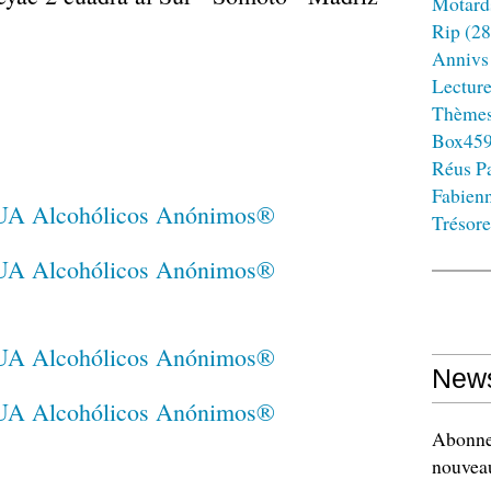
Motard
Rip
(28
Annivs
Lectur
Thème
Box45
Réus Pa
Fabien
Trésore
News
Abonnez
nouveau