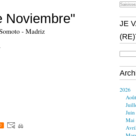
e Noviembre"
JE V
- Somoto - Madriz
(RE
7
Arch
2026
Aoû
Juill
Juin
Mai
0
Avri
Mar