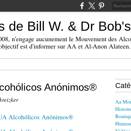
 de Bill W. & Dr Bob's
 2008, n'engage aucunement le Mouvement des Alc
bjectif est d'informer sur AA et Al-Anon Alateen.
ohólicos Anónimos®
Caté
kreizker
Aa Mo
Histoir
Boutiq
Humou
Vidéos