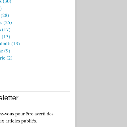
s
(30)
)
(28)
es
(25)
s
(17)
9
(13)
ltalk
(13)
ne
(9)
rie
(2)
letter
-vous pour être averti des
x articles publiés.