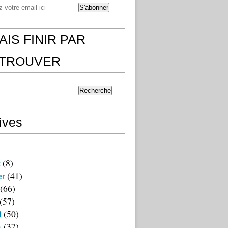
AIS FINIR PAR
)TROUVER
ives
t
(8)
et
(41)
(66)
(57)
l
(50)
s
(37)