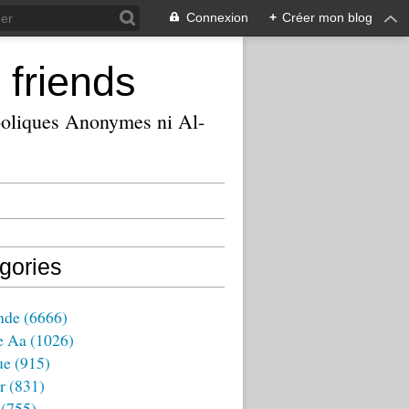
Connexion
+
Créer mon blog
 friends
ooliques Anonymes ni Al-
gories
nde
(6666)
e Aa
(1026)
ue
(915)
r
(831)
(755)