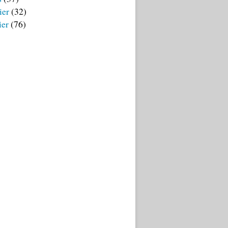
ier
(32)
ier
(76)