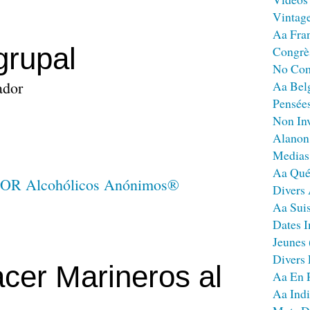
Vintag
Aa Fra
rgrupal
Congrè
No Co
ador
Aa Bel
Pensées
Non Inv
Alanon
Medias
Aa Qué
Divers
Aa Sui
Dates I
Jeunes
Divers
cer Marineros al
Aa En 
Aa Ind