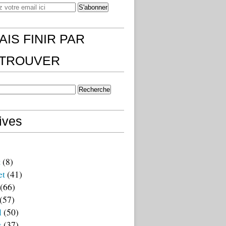
AIS FINIR PAR
)TROUVER
ives
t
(8)
et
(41)
(66)
(57)
l
(50)
s
(37)