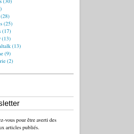
s
(30)
)
(28)
es
(25)
s
(17)
9
(13)
ltalk
(13)
ne
(9)
rie
(2)
letter
-vous pour être averti des
x articles publiés.