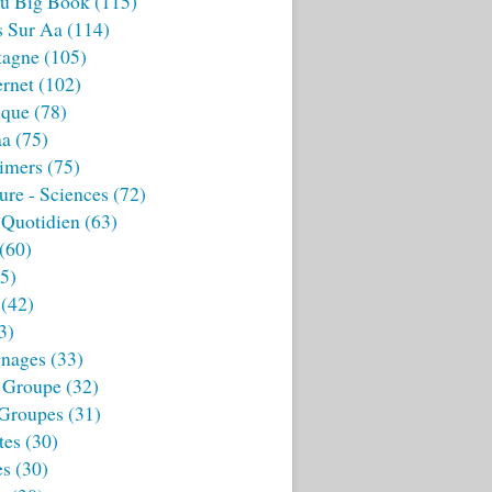
u Big Book
(115)
s Sur Aa
(114)
tagne
(105)
ernet
(102)
ique
(78)
aa
(75)
imers
(75)
ture - Sciences
(72)
 Quotidien
(63)
(60)
5)
(42)
3)
nages
(33)
 Groupe
(32)
 Groupes
(31)
tes
(30)
es
(30)