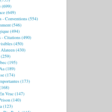
e
(699)
nce
(649)
s - Conventions
(554)
mment
(546)
gique
(494)
 - Citations
(490)
isibles
(450)
 Alateen
(430)
(259)
bec
(195)
 Aa
(189)
sse
(174)
mportantes
(173)
(168)
 En Vrac
(147)
Prison
(140)
ia
(123)