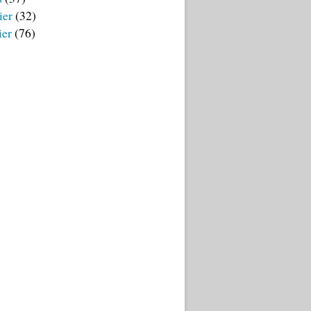
ier
(32)
ier
(76)