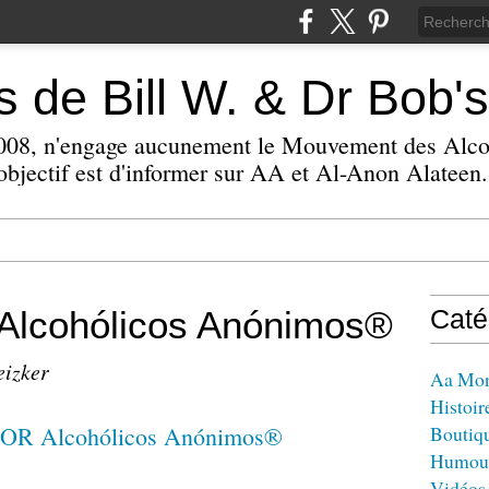
 de Bill W. & Dr Bob's
 2008, n'engage aucunement le Mouvement des Alc
bjectif est d'informer sur AA et Al-Anon Alateen.
lcohólicos Anónimos®
Caté
eizker
Aa Mo
Histoir
Boutiq
Humou
Vidéos