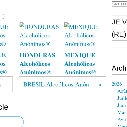
 :
JE V
(RE
UE
HONDURAS
MEXIQUE
os
Alcohólicos
Alcohólicos
Arch
s®
Anónimos®
Anónimos®
USA Alcohólicos Anónimos®
BRESIL Alcoólicos Anônimos®
2026
Aoû
Juill
Juin
cle
Mai
Avri
Mar