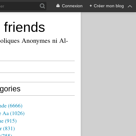
Connexion
+
Créer mon blog
 friends
ooliques Anonymes ni Al-
gories
nde
(6666)
e Aa
(1026)
ue
(915)
r
(831)
(755)