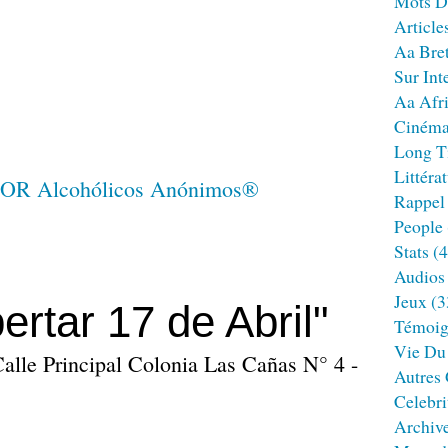
Mots D
Article
Aa Bre
Sur Int
Aa Afr
Ciném
Long T
Littéra
Rappel
People
Stats
(4
Audios
Jeux
(3
rtar 17 de Abril"
Témoig
Vie Du
alle Principal Colonia Las Cañas N° 4 -
Autres
Celebri
Archiv