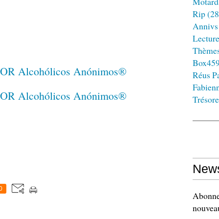
Motard
Rip
(28
Annivs
Lectur
Thème
Box45
Réus Pa
Fabien
Trésore
News
0
Abonnez
nouveau