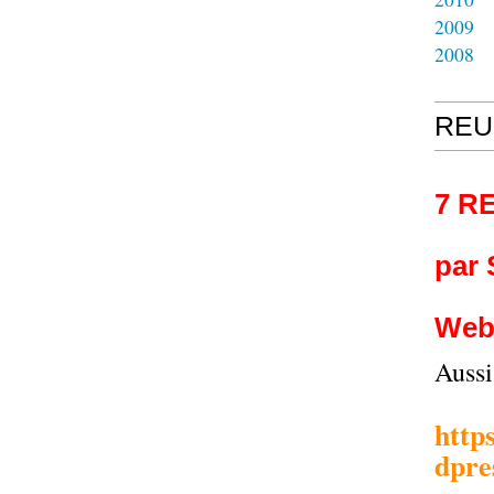
2009
2008
REU
7 R
par
Web
Auss
http
dpre