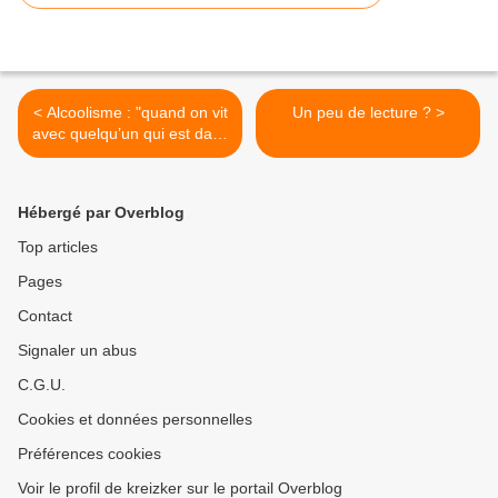
< Alcoolisme : "quand on vit
Un peu de lecture ? >
avec quelqu’un qui est dans
l’alcool, on est emprisonné
dans sa prison"
Hébergé par Overblog
Top articles
Pages
Contact
Signaler un abus
C.G.U.
Cookies et données personnelles
Préférences cookies
Voir le profil de kreizker sur le portail Overblog