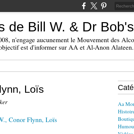
 de Bill W. & Dr Bob's
 2008, n'engage aucunement le Mouvement des Alc
bjectif est d'informer sur AA et Al-Anon Alateen.
lynn, Loïs
Caté
zker
Aa Mo
Histoir
Boutiq
Humou
Vidéos