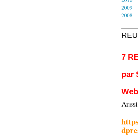
2009
2008
REU
7 R
par
Web
Auss
http
dpre