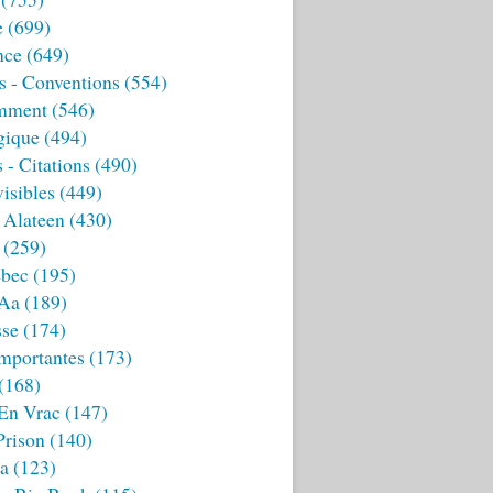
e
(699)
nce
(649)
s - Conventions
(554)
mment
(546)
gique
(494)
 - Citations
(490)
isibles
(449)
 Alateen
(430)
(259)
bec
(195)
 Aa
(189)
sse
(174)
mportantes
(173)
(168)
 En Vrac
(147)
Prison
(140)
ia
(123)