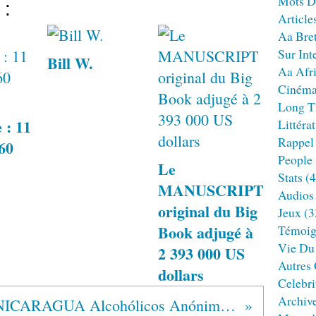
Mots D
 :
Article
Aa Bre
Sur Int
Bill W.
Aa Afr
Ciném
Long T
 : 11
Littéra
Rappel
960
People
Le
Stats
(4
MANUSCRIPT
Audios
original du Big
Jeux
(3
Book adjugé à
Témoig
Vie Du
2 393 000 US
Autres
dollars
Celebri
Archiv
NICARAGUA Alcohólicos Anónimos®