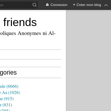
Connexion
+
Créer mon blog
 friends
ooliques Anonymes ni Al-
gories
nde
(6666)
e Aa
(1026)
ue
(915)
r
(831)
(755)