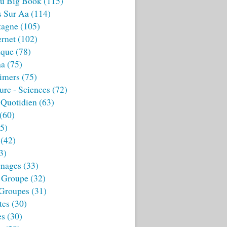
u Big Book
(115)
s Sur Aa
(114)
tagne
(105)
ernet
(102)
ique
(78)
aa
(75)
imers
(75)
ture - Sciences
(72)
 Quotidien
(63)
(60)
5)
(42)
3)
nages
(33)
 Groupe
(32)
 Groupes
(31)
tes
(30)
es
(30)