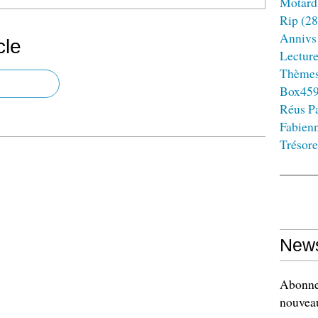
Motard
Rip
(28
Annivs
cle
Lectur
Thème
Box45
Réus Pa
Fabien
Trésore
News
Abonnez
nouveau