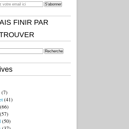
AIS FINIR PAR
)TROUVER
ives
t
(7)
et
(41)
(66)
(57)
l
(50)
s
(37)