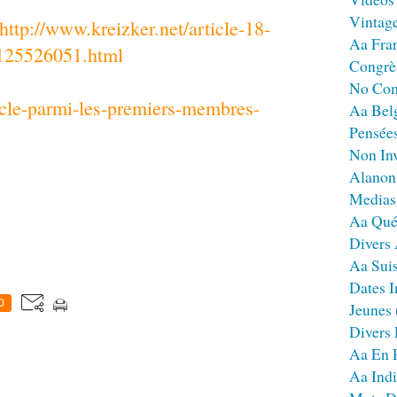
Vintag
http://www.kreizker.net/article-18-
Aa Fra
-125526051.html
Congrè
No Co
ticle-parmi-les-premiers-membres-
Aa Bel
Pensées
Non Inv
Alanon
Medias
Aa Qué
Divers
Aa Sui
Dates I
0
Jeunes
Divers
Aa En 
Aa Ind