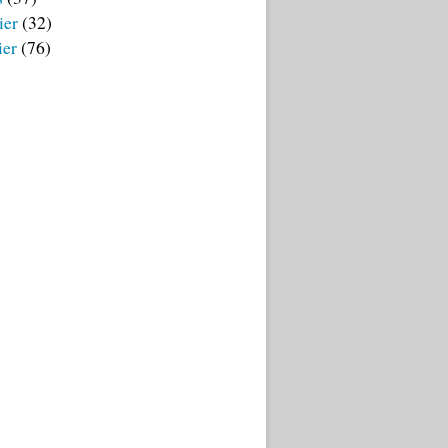
ier
(32)
ier
(76)