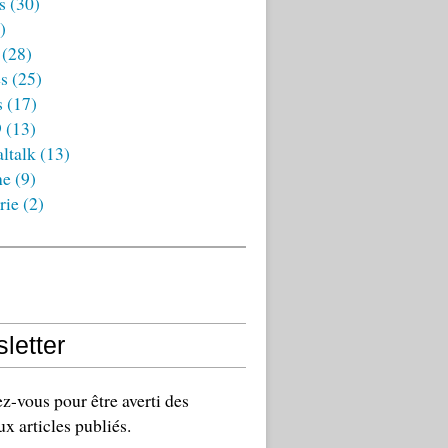
s
(30)
)
(28)
es
(25)
s
(17)
9
(13)
ltalk
(13)
ne
(9)
rie
(2)
letter
-vous pour être averti des
x articles publiés.