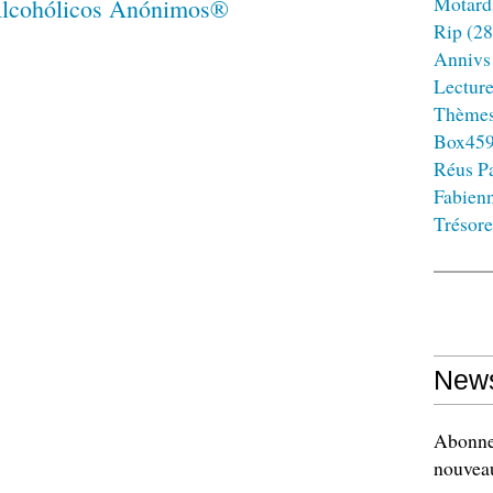
Motard
Rip
(28
Annivs
Lectur
Thème
Box45
Réus Pa
Fabien
Trésore
News
Abonnez
nouveau