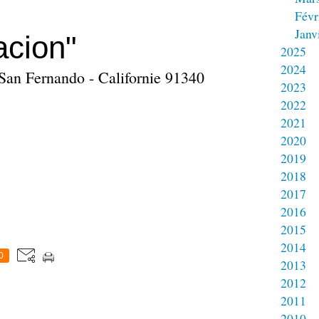
Févr
Janv
acion"
2025
2024
San Fernando - Californie 91340
2023
2022
2021
2020
2019
2018
2017
2016
2015
2014
0
2013
2012
2011
2010