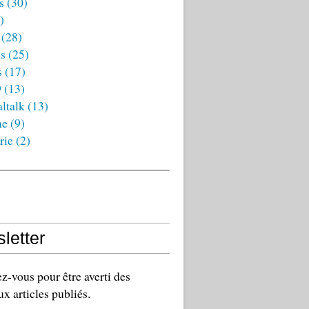
s
(30)
)
(28)
es
(25)
s
(17)
9
(13)
ltalk
(13)
ne
(9)
rie
(2)
letter
-vous pour être averti des
x articles publiés.