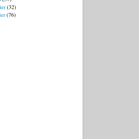
ier
(32)
ier
(76)