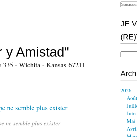
JE V
(RE
 y Amistad"
e 335 - Wichita - Kansas 67211
Arch
2026
Aoû
Juill
Juin
Mai
e ne semble plus exister
Avri
Mar