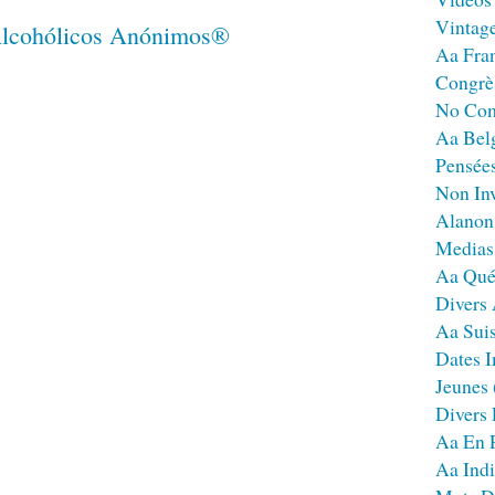
Vintag
Aa Fra
Congrè
No Co
Aa Bel
Pensées
Non Inv
Alanon
Medias
Aa Qué
Divers
Aa Sui
Dates I
Jeunes
Divers
Aa En 
Aa Ind