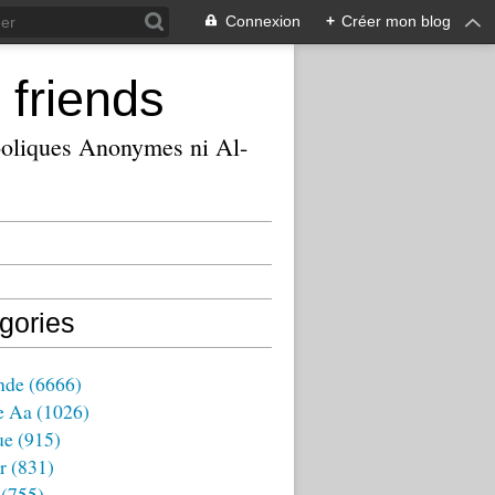
Connexion
+
Créer mon blog
 friends
ooliques Anonymes ni Al-
gories
nde
(6666)
e Aa
(1026)
ue
(915)
r
(831)
(755)