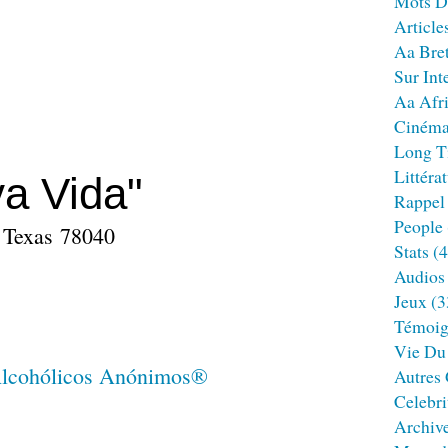
Mots D
Article
Aa Bre
Sur Int
Aa Afr
Ciném
Long T
Littéra
a Vida"
Rappel
People
- Texas 78040
Stats
(4
Audios
Jeux
(3
Témoig
Vie Du
Autres
Celebri
Archiv