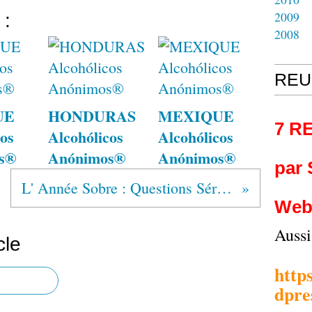
2009
 :
2008
REU
UE
HONDURAS
MEXIQUE
7 R
os
Alcohólicos
Alcohólicos
s®
Anónimos®
Anónimos®
par
L' Année Sobre : Questions Sérieuses avec Alcooliques Anonymes
Web
Auss
cle
http
dpre