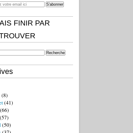
AIS FINIR PAR
)TROUVER
ives
t
(8)
et
(41)
(66)
(57)
l
(50)
s
(37)