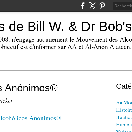
 de Bill W. & Dr Bob's
 2008, n'engage aucunement le Mouvement des Alc
bjectif est d'informer sur AA et Al-Anon Alateen.
os Anónimos®
Caté
eizker
Aa Mo
Histoir
Boutiq
Humou
Vidéos