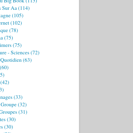
u Big Book
(115)
s Sur Aa
(114)
tagne
(105)
ernet
(102)
ique
(78)
aa
(75)
imers
(75)
ture - Sciences
(72)
 Quotidien
(63)
(60)
5)
(42)
3)
nages
(33)
 Groupe
(32)
 Groupes
(31)
tes
(30)
es
(30)