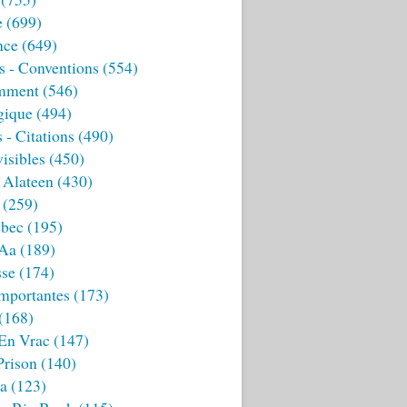
e
(699)
nce
(649)
s - Conventions
(554)
mment
(546)
gique
(494)
 - Citations
(490)
isibles
(450)
 Alateen
(430)
(259)
bec
(195)
 Aa
(189)
sse
(174)
mportantes
(173)
(168)
 En Vrac
(147)
Prison
(140)
ia
(123)