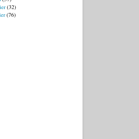
ier
(32)
ier
(76)