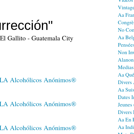
Vintag
Aa Fra
rrección"
Congrè
No Co
El Gallito - Guatemala City
Aa Bel
Pensées
Non Inv
Alanon
Medias
Aa Qué
Divers
Aa Sui
Dates I
Jeunes
Divers
Aa En 
Aa Ind