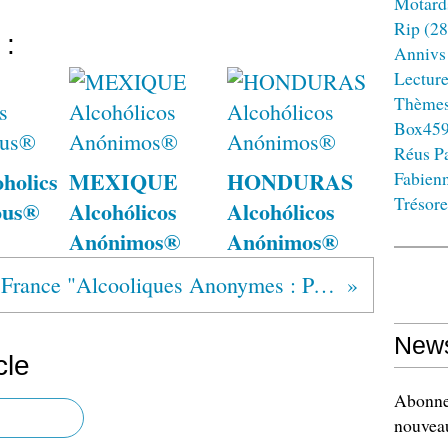
Motard
Rip
(28
 :
Annivs
Lectur
Thème
Box45
Réus Pa
holics
MEXIQUE
HONDURAS
Fabien
Trésore
ous®
Alcohólicos
Alcohólicos
Anónimos®
Anónimos®
France "Alcooliques Anonymes : Pourquoi une campagne ?"
News
cle
Abonnez
nouveau