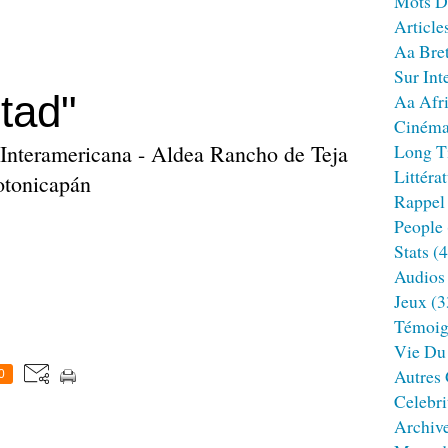
Mots D
Article
Aa Bre
Sur Int
tad"
Aa Afr
Ciném
 Interamericana - Aldea Rancho de Teja
Long T
Littéra
otonicapán
Rappel
People
Stats
(4
Audios
Jeux
(3
Témoig
Vie Du
Autres
0
Celebri
Archiv