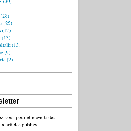
s
(30)
)
(28)
es
(25)
s
(17)
9
(13)
ltalk
(13)
ne
(9)
rie
(2)
letter
-vous pour être averti des
x articles publiés.