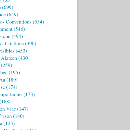
e
(699)
nce
(649)
s - Conventions
(554)
mment
(546)
gique
(494)
 - Citations
(490)
isibles
(450)
 Alateen
(430)
(259)
bec
(195)
 Aa
(189)
sse
(174)
mportantes
(173)
(168)
 En Vrac
(147)
Prison
(140)
ia
(123)