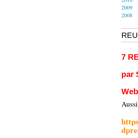
2009
2008
REU
7 R
par
Web
Auss
http
dpre