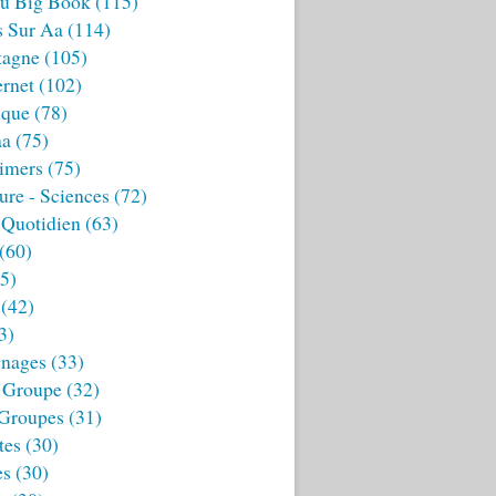
u Big Book
(115)
s Sur Aa
(114)
tagne
(105)
ernet
(102)
ique
(78)
aa
(75)
imers
(75)
ture - Sciences
(72)
 Quotidien
(63)
(60)
5)
(42)
3)
nages
(33)
 Groupe
(32)
 Groupes
(31)
tes
(30)
es
(30)