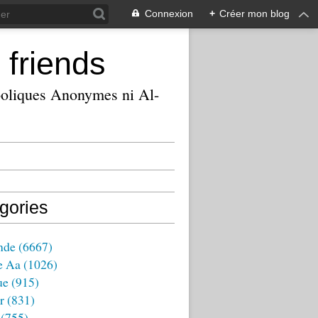
Connexion
+
Créer mon blog
 friends
ooliques Anonymes ni Al-
gories
nde
(6667)
e Aa
(1026)
ue
(915)
r
(831)
(755)