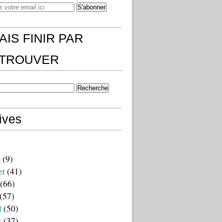
AIS FINIR PAR
)TROUVER
ives
t
(9)
et
(41)
(66)
(57)
l
(50)
s
(37)