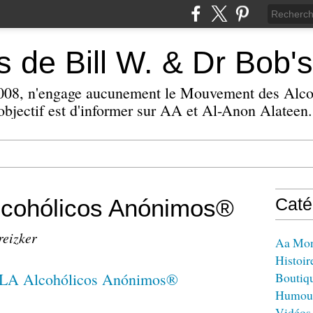
 de Bill W. & Dr Bob's
 2008, n'engage aucunement le Mouvement des Alc
bjectif est d'informer sur AA et Al-Anon Alateen.
ohólicos Anónimos®
Caté
reizker
Aa Mo
Histoir
Boutiq
Humou
Vidéos