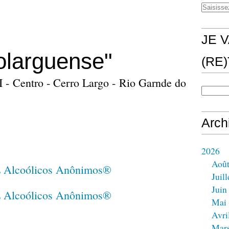
JE V
olarguense"
(RE
I - Centro - Cerro Largo - Rio Garnde do
Arch
2026
Aoû
Juill
Juin
Mai
Avri
Mar