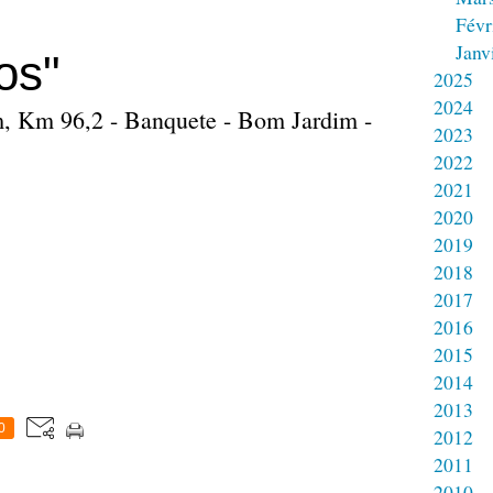
Févr
Janv
os"
2025
2024
m, Km 96,2 - Banquete - Bom Jardim -
2023
2022
2021
2020
2019
2018
2017
2016
2015
2014
2013
0
2012
2011
2010