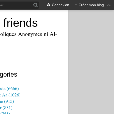
Connexion
+
Créer mon blog
 friends
ooliques Anonymes ni Al-
gories
nde
(6666)
e Aa
(1026)
ue
(915)
r
(831)
(755)