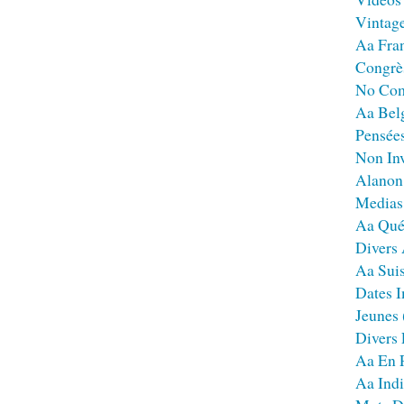
Vintag
Aa Fra
Congrè
No Co
Aa Bel
Pensées
Non Inv
Alanon
Medias
Aa Qué
Divers
Aa Sui
Dates I
Jeunes
Divers
Aa En 
Aa Ind