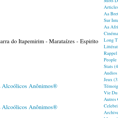
Mots D
Article
Aa Bre
Sur Int
Aa Afr
Ciném
Long T
rra do Itapemirim - Marataízes - Espirito
Littéra
Rappel
People
Stats
(4
Audios
Jeux
(3
Témoig
Vie Du
Autres
Celebri
Archiv