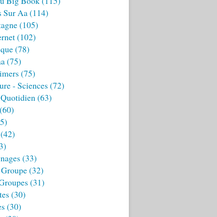
u Big Book
(115)
s Sur Aa
(114)
tagne
(105)
ernet
(102)
ique
(78)
aa
(75)
imers
(75)
ture - Sciences
(72)
 Quotidien
(63)
(60)
5)
(42)
3)
nages
(33)
 Groupe
(32)
 Groupes
(31)
tes
(30)
es
(30)