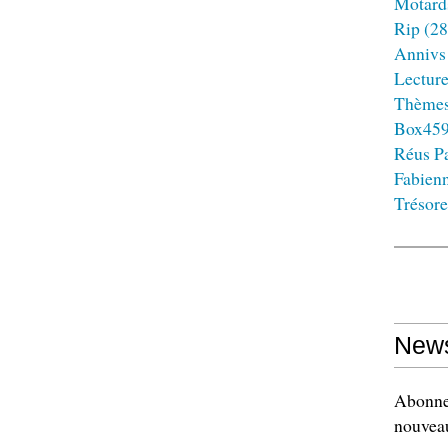
Motard
Rip
(28
Annivs
Lectur
Thème
Box45
Réus Pa
Fabien
Trésore
News
Abonnez
nouveau