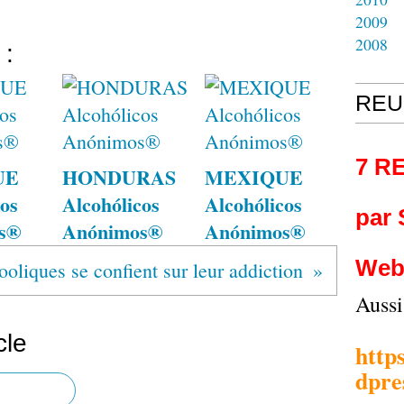
2009
2008
 :
REU
7 R
UE
HONDURAS
MEXIQUE
os
Alcohólicos
Alcohólicos
par
s®
Anónimos®
Anónimos®
Web
ooliques se confient sur leur addiction
Auss
cle
http
dpre