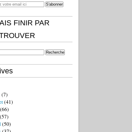
AIS FINIR PAR
)TROUVER
ives
t
(7)
et
(41)
(66)
(57)
l
(50)
s
(37)