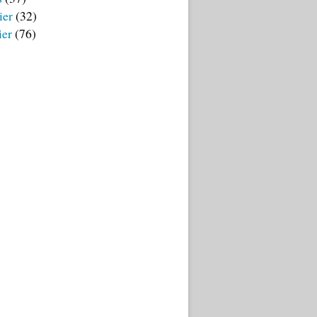
ier
(32)
ier
(76)