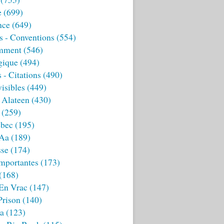
e
(699)
nce
(649)
s - Conventions
(554)
mment
(546)
gique
(494)
 - Citations
(490)
isibles
(449)
 Alateen
(430)
(259)
bec
(195)
 Aa
(189)
sse
(174)
mportantes
(173)
(168)
 En Vrac
(147)
Prison
(140)
ia
(123)