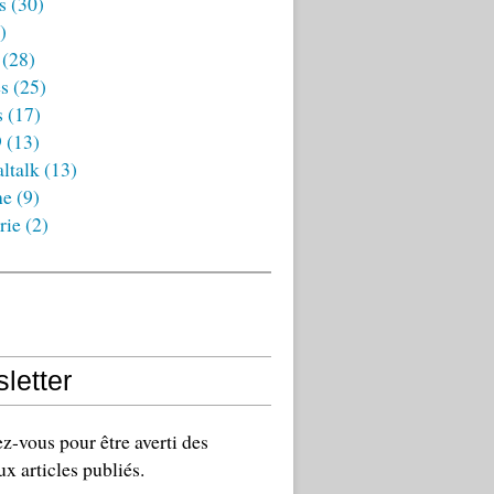
s
(30)
)
(28)
es
(25)
s
(17)
9
(13)
ltalk
(13)
ne
(9)
rie
(2)
letter
-vous pour être averti des
x articles publiés.