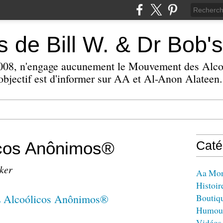
 de Bill W. & Dr Bob's
 2008, n'engage aucunement le Mouvement des Alc
bjectif est d'informer sur AA et Al-Anon Alateen.
icos Anônimos®
Caté
zker
Aa Mo
Histoir
Boutiq
Humou
Vidéos