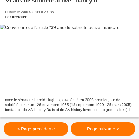
39 ans de sobriété active : nancy o.
Publié le 24/03/2009 à 23:35
Par
kreizker
avec le sénateur Harold Hughes, Iowa édité en 2003 premier jour de
sobriété continue : 26 novembre 1965 (18 septembre 1929 - 25 mars 2005)
fondatrice de AA History Buffs et de AA history lovers online groups link (ici,
à propos du 11 septembre 2001) link...
< Page précédente
Page suivante >