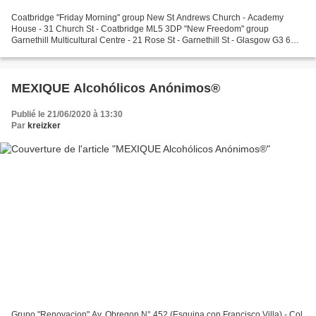
Coatbridge "Friday Morning" group New St Andrews Church - Academy
House - 31 Church St - Coatbridge ML5 3DP "New Freedom" group
Garnethill Multicultural Centre - 21 Rose St - Garnethill St - Glasgow G3 6RE
Fondé en 1986 "Sunday Afternoon 1pm" group Holy...
MEXIQUE Alcohólicos Anónimos®
Publié le 21/06/2020 à 13:30
Par
kreizker
Grupo "Renovacion" Av. Obregon N° 452 (Esquina con Francisco Villa) - Col.