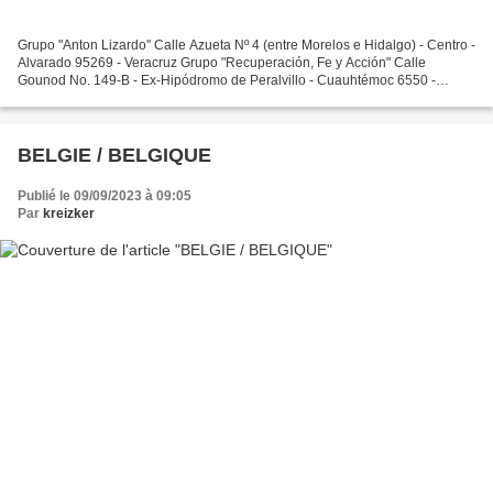
Grupo "Anton Lizardo" Calle Azueta Nº 4 (entre Morelos e Hidalgo) - Centro -
Alvarado 95269 - Veracruz Grupo "Recuperación, Fe y Acción" Calle
Gounod No. 149-B - Ex-Hipódromo de Peralvillo - Cuauhtémoc 6550 -
Ciudad de México - México Information Publique Instituto...
BELGIE / BELGIQUE
Publié le 09/09/2023 à 09:05
Par
kreizker