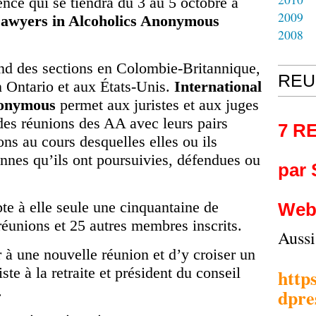
ence qui se tiendra du 3 au 5 octobre à
2009
Lawyers in Alcoholics Anonymous
2008
d des sections en Colombie-Britannique,
REU
n Ontario et aux États-Unis.
International
nonymous
permet aux juristes et aux juges
des réunions des AA avec leurs pairs
7 R
ons au cours desquelles elles ou ils
onnes qu’ils ont poursuivies, défendues ou
par
te à elle seule une cinquantaine de
Web
éunions et 25 autres membres inscrits.
Auss
er à une nouvelle réunion et d’y croiser un
iste à la retraite et président du conseil
http
.
dpre