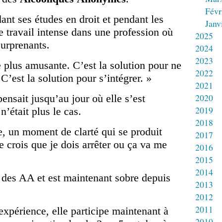
Févr
ant ses études en droit et pendant les
Janv
 travail intense dans une profession où
2025
surprenants.
2024
2023
e plus amusante. C’est la solution pour ne
2022
. C’est la solution pour s’intégrer. »
2021
2020
ensait jusqu’au jour où elle s’est
2019
n’était plus le cas.
2018
, un moment de clarté qui se produit
2017
e crois que je dois arrêter ou ça va me
2016
2015
2014
n des AA et est maintenant sobre depuis
2013
2012
2011
 expérience, elle participe maintenant à
2010