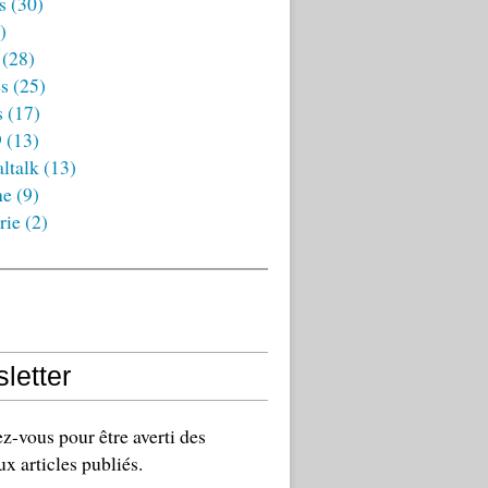
s
(30)
)
(28)
es
(25)
s
(17)
9
(13)
ltalk
(13)
ne
(9)
rie
(2)
letter
-vous pour être averti des
x articles publiés.