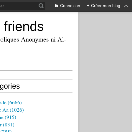
Connexion
+
Créer mon blog
 friends
ooliques Anonymes ni Al-
gories
nde
(6666)
e Aa
(1026)
ue
(915)
r
(831)
(755)