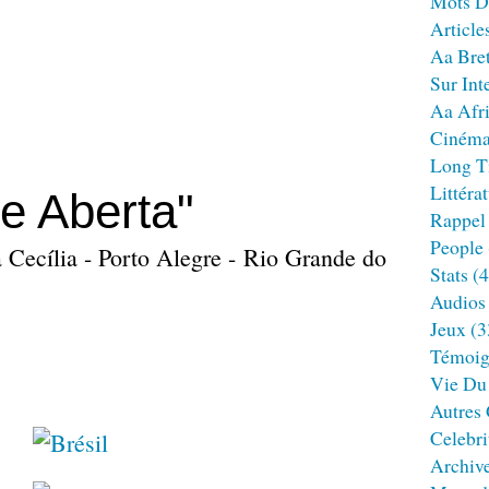
Mots D
Article
Aa Bre
Sur Int
Aa Afr
Ciném
Long T
Littéra
e Aberta"
Rappel
People
 Cecília - Porto Alegre - Rio Grande do
Stats
(4
Audios
Jeux
(3
Témoig
Vie Du
Autres
Celebri
Archiv