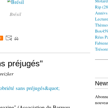
Motard
Rip
(28
Annivs
Brésil
Lectur
Thème
Box45
Réus Pa
0
Fabien
Trésore
ns préjugés"
reizker
News
Abonnez
nouveau
azine" (Association du Barreau