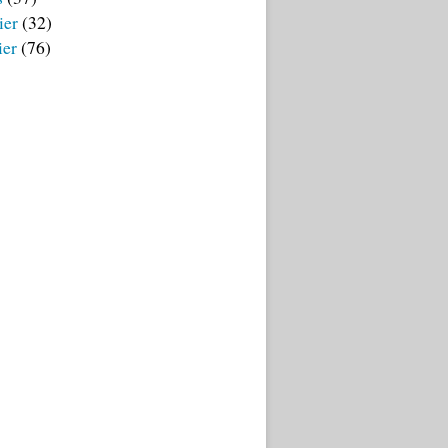
ier
(32)
ier
(76)