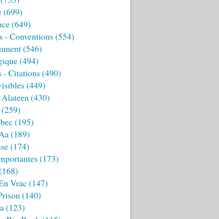
e
(699)
nce
(649)
s - Conventions
(554)
mment
(546)
gique
(494)
 - Citations
(490)
isibles
(449)
 Alateen
(430)
(259)
bec
(195)
 Aa
(189)
sse
(174)
mportantes
(173)
(168)
 En Vrac
(147)
Prison
(140)
ia
(123)