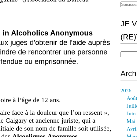
JE V
s in Alcoholics Anonymous
(RE
aux juges d’obtenir de l’aide auprès
aindre de rencontrer une personne
défendue ou emprisonnée.
Arch
2026
Aoû
ire à l’âge de 12 ans.
Juill
faire face à la douleur que l’on ressent »,
Juin
e Calgary et ancienne juriste, qui a
Mai
tiale de son nom de famille soit utilisée,
Avri
e des
Alcooliques Anonymes
.
Mar