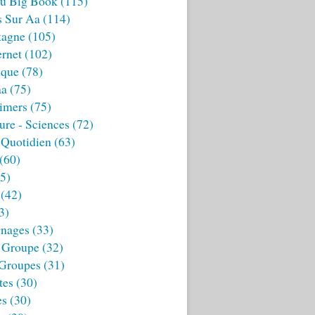
u Big Book
(115)
s Sur Aa
(114)
tagne
(105)
ernet
(102)
ique
(78)
aa
(75)
imers
(75)
ture - Sciences
(72)
 Quotidien
(63)
(60)
5)
(42)
3)
nages
(33)
 Groupe
(32)
 Groupes
(31)
tes
(30)
es
(30)