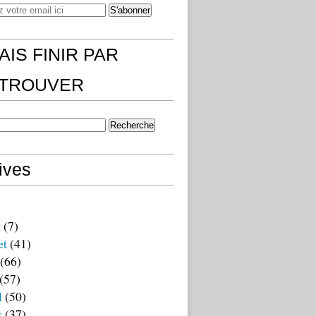
AIS FINIR PAR
)TROUVER
ives
t
(7)
et
(41)
(66)
(57)
l
(50)
s
(37)