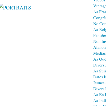
Vintag
Aa Fra
Congrè
No Co
Aa Bel
Pensées
Non Inv
Alanon
Medias
Aa Qué
Divers
Aa Sui
Dates I
Jeunes
Divers
Aa En 
Aa Ind