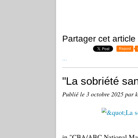
Partager cet article
Repost
…
"La sobriété sa
Publié le
3 octobre 2025
par k
in "CBA/ABC National Mag