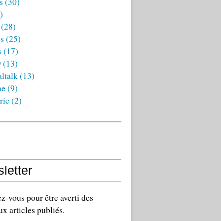
s
(30)
)
(28)
es
(25)
s
(17)
9
(13)
ltalk
(13)
ne
(9)
rie
(2)
letter
-vous pour être averti des
x articles publiés.