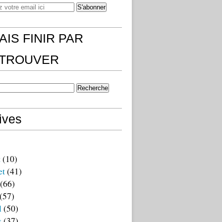
AIS FINIR PAR
)TROUVER
ives
t
(10)
et
(41)
(66)
(57)
l
(50)
s
(37)