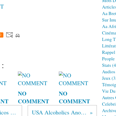
Mots D
T
Article
Aa Bre
Sur Int
Aa Afr
Ciném
0
Long T
Littéra
Rappel
People
 :
Stats
(4
Audios
Jeux
(3
Témoig
Vie Du
NO
NO
Autres
NT
COMMENT
COMMENT
Celebri
Archiv
COSTA RICA Alcohólicos Anónimos®
USA Alcoholics Anonymous®