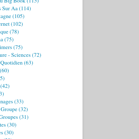
u Big Book
(115)
s Sur Aa
(114)
tagne
(105)
ernet
(102)
ique
(78)
aa
(75)
imers
(75)
ture - Sciences
(72)
 Quotidien
(63)
(60)
5)
(42)
3)
nages
(33)
 Groupe
(32)
 Groupes
(31)
tes
(30)
es
(30)