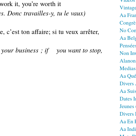
work it, you’re worth it
Vintag
es. Donc travailles-y, tu le vaux)
Aa Fra
Congrè
No Co
, c’est ton affaire; si tu veux arrêter,
Aa Bel
Pensées
’s your business ; if you want to stop,
Non Inv
Alanon
Medias
Aa Qué
Divers
Aa Sui
Dates I
Jeunes
Divers
Aa En 
Aa Ind