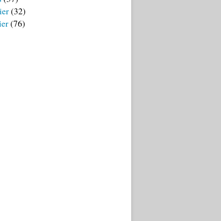
ier
(32)
ier
(76)