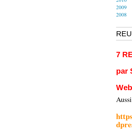
2009
2008
REU
7 R
par
Web
Auss
http
dpre