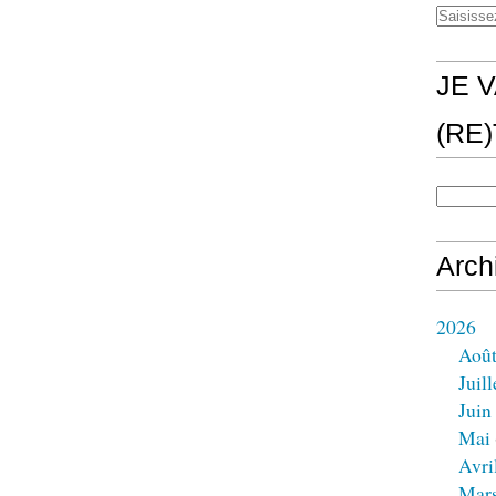
JE V
(RE
Arch
2026
Aoû
Juill
Juin
Mai
Avri
Mar