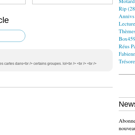
Motard
Rip
(28
Annivs
cle
Lectur
Thème
Box45
Réus Pa
Fabien
Trésore
tes cartes dans<br /> certains groupes. lol<br /> <br /> <br />
News
Abonnez
nouveau