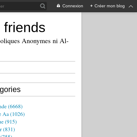
Connexion
+
Créer mon blog
 friends
ooliques Anonymes ni Al-
gories
nde
(6668)
e Aa
(1026)
ue
(915)
r
(831)
(755)