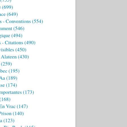
e
(699)
nce
(649)
s - Conventions
(554)
mment
(546)
gique
(494)
 - Citations
(490)
isibles
(450)
 Alateen
(430)
(259)
bec
(195)
 Aa
(189)
sse
(174)
mportantes
(173)
(168)
 En Vrac
(147)
Prison
(140)
ia
(123)