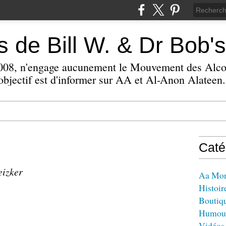
 de Bill W. & Dr Bob's
 2008, n'engage aucunement le Mouvement des Alc
bjectif est d'informer sur AA et Al-Anon Alateen.
Caté
eizker
Aa Mo
Histoir
Boutiq
Humou
Vidéos