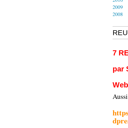
2009
2008
REU
7 R
par
Web
Auss
http
dpre