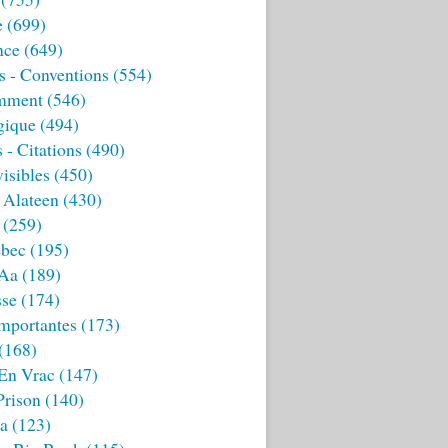
e
(699)
nce
(649)
s - Conventions
(554)
mment
(546)
gique
(494)
 - Citations
(490)
isibles
(450)
 Alateen
(430)
(259)
bec
(195)
 Aa
(189)
sse
(174)
mportantes
(173)
(168)
 En Vrac
(147)
Prison
(140)
ia
(123)