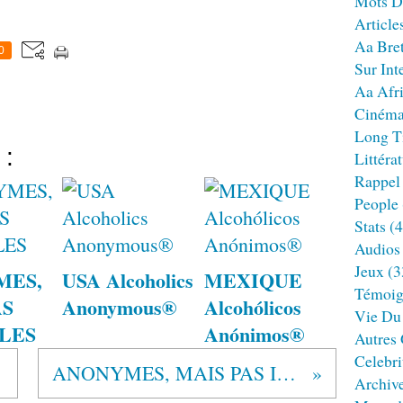
Mots D
Article
Aa Bre
0
Sur Int
Aa Afr
Ciném
Long T
 :
Littéra
Rappel
People
Stats
(4
Audios
Jeux
(3
MES,
USA Alcoholics
MEXIQUE
Témoig
AS
Anonymous®
Alcohólicos
Vie Du
BLES
Anónimos®
Autres
Celebri
AA
ANONYMES, MAIS PAS INVISIBLES
Archiv