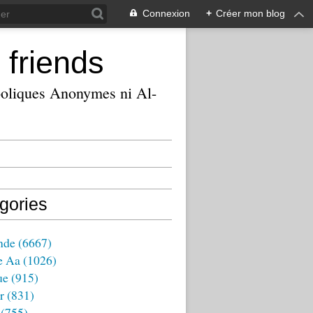
Connexion
+
Créer mon blog
 friends
ooliques Anonymes ni Al-
gories
nde
(6667)
e Aa
(1026)
ue
(915)
r
(831)
(755)