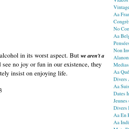
Vintag
Aa Fra
Congrè
No Co
Aa Bel
Pensées
Non Inv
lcohol in its worst aspect. But
we aren't a
Alanon
 see no joy or fun in our existence, they
Medias
Aa Qué
ely insist on enjoying life.
Divers
Aa Sui
Dates I
Jeunes
Divers
Aa En 
Aa Ind