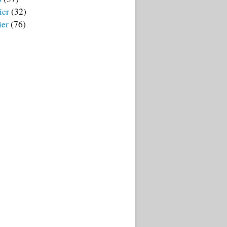
ier
(32)
ier
(76)