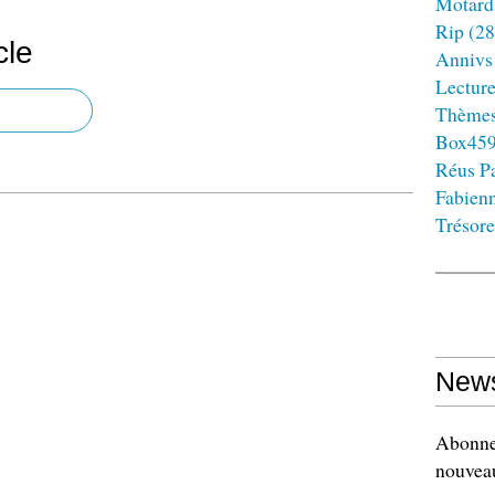
Motard
Rip
(28
cle
Annivs
Lectur
Thème
Box45
Réus Pa
Fabien
Trésore
News
Abonnez
nouveau