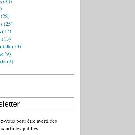
s
(30)
)
(28)
es
(25)
s
(17)
9
(13)
ltalk
(13)
ne
(9)
rie
(2)
letter
-vous pour être averti des
x articles publiés.