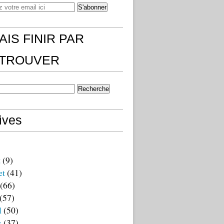
AIS FINIR PAR
)TROUVER
ives
t
(9)
et
(41)
(66)
(57)
l
(50)
s
(37)