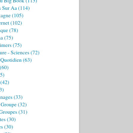
u Big Book
(115)
s Sur Aa
(114)
tagne
(105)
ernet
(102)
ique
(78)
aa
(75)
imers
(75)
ture - Sciences
(72)
 Quotidien
(63)
(60)
5)
(42)
3)
nages
(33)
 Groupe
(32)
 Groupes
(31)
tes
(30)
es
(30)