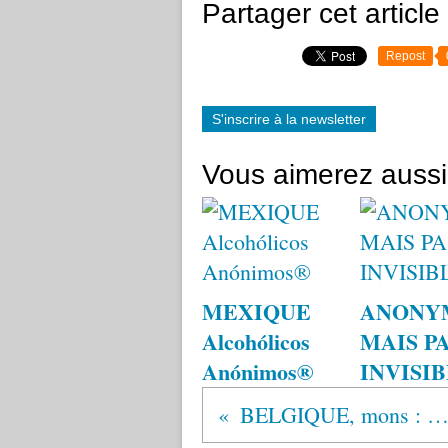
Partager cet article
Repost
S'inscrire à la newsletter
Vous aimerez aussi
MEXIQUE
ANONY
Alcohólicos
MAIS P
Anónimos®
INVISI
BELGIQUE, mons : INFO 