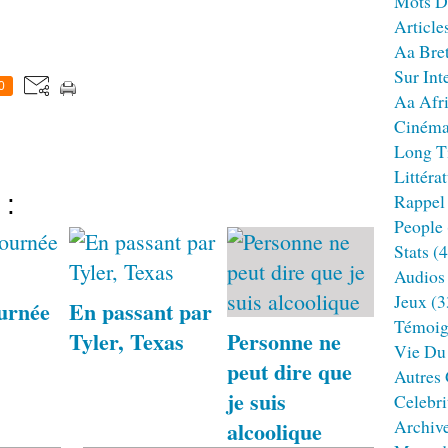
Mots D
Article
Aa Bre
Sur Int
0
Aa Afr
Ciném
Long T
Littéra
 :
Rappel
People
Stats
(4
Audios
Jeux
(3
urnée
En passant par
Témoig
Tyler, Texas
Personne ne
Vie Du
peut dire que
Autres
je suis
Celebri
Archiv
alcoolique