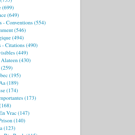
e
(699)
nce
(649)
s - Conventions
(554)
mment
(546)
gique
(494)
 - Citations
(490)
isibles
(449)
 Alateen
(430)
(259)
bec
(195)
 Aa
(189)
sse
(174)
mportantes
(173)
(168)
 En Vrac
(147)
Prison
(140)
ia
(123)