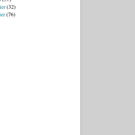
ier
(32)
ier
(76)