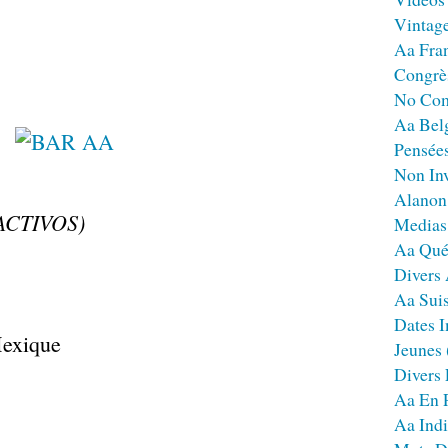
Vintag
Aa Fra
Congrè
No Co
Aa Bel
Pensées
Non Inv
Alanon
ACTIVOS)
Medias
Aa Qué
Divers
Aa Sui
Dates I
Mexique
Jeunes
Divers
Aa En 
Aa Ind