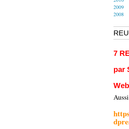
2009
2008
REU
7 R
par
Web
Auss
http
dpre