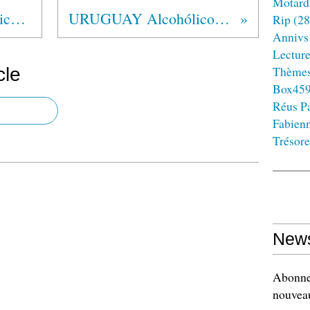
Motard
NICARAGUA Alcohólicos Anónimos®
URUGUAY Alcohólicos Anónimos®
Rip
(28
Annivs
Lectur
Thème
cle
Box45
Réus Pa
Fabien
Trésore
News
Abonnez
nouveau