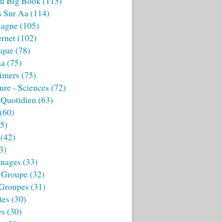
u Big Book
(115)
s Sur Aa
(114)
tagne
(105)
ernet
(102)
ique
(78)
aa
(75)
imers
(75)
ture - Sciences
(72)
 Quotidien
(63)
(60)
5)
(42)
3)
nages
(33)
 Groupe
(32)
 Groupes
(31)
tes
(30)
es
(30)