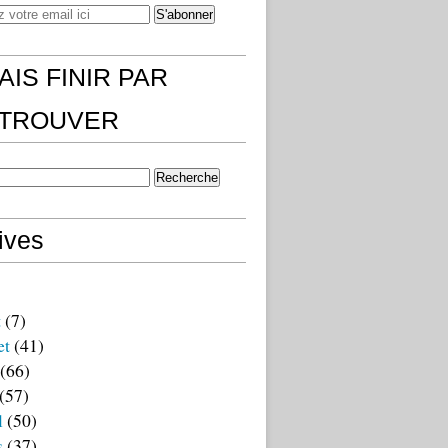
AIS FINIR PAR
)TROUVER
ives
t
(7)
et
(41)
(66)
(57)
l
(50)
s
(37)