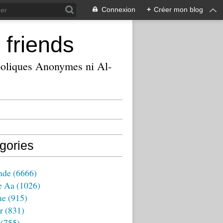
Connexion
+
Créer mon blog
 friends
ooliques Anonymes ni Al-
gories
nde
(6666)
e Aa
(1026)
ue
(915)
r
(831)
(755)