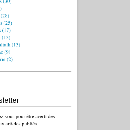
s
(30)
)
(28)
es
(25)
s
(17)
9
(13)
ltalk
(13)
ne
(9)
rie
(2)
letter
-vous pour être averti des
x articles publiés.