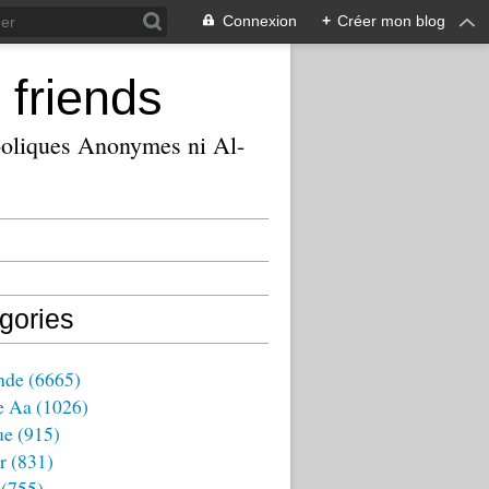
Connexion
+
Créer mon blog
 friends
ooliques Anonymes ni Al-
gories
nde
(6665)
e Aa
(1026)
ue
(915)
r
(831)
(755)