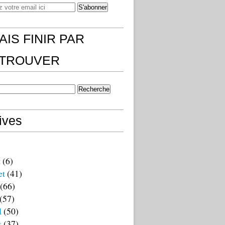
AIS FINIR PAR
)TROUVER
ives
t
(6)
et
(41)
(66)
(57)
l
(50)
s
(37)