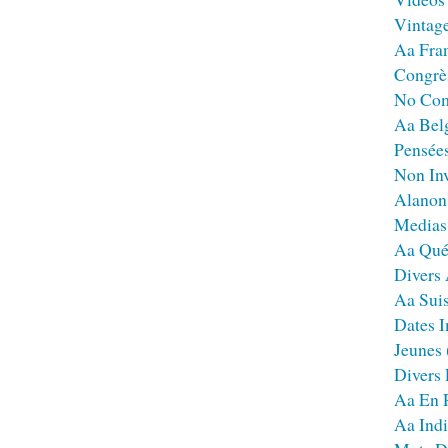
Vintag
Aa Fra
Congrè
No Co
Aa Bel
Pensées
Non Inv
Alanon
Medias
Aa Qué
Divers
Aa Sui
Dates I
Jeunes
Divers
Aa En 
Aa Ind