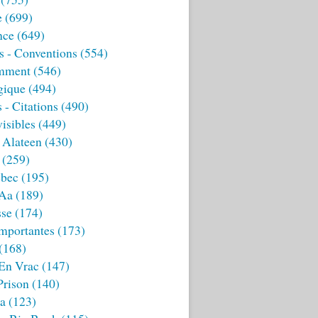
e
(699)
nce
(649)
s - Conventions
(554)
mment
(546)
gique
(494)
 - Citations
(490)
isibles
(449)
 Alateen
(430)
(259)
bec
(195)
 Aa
(189)
sse
(174)
mportantes
(173)
(168)
 En Vrac
(147)
Prison
(140)
ia
(123)