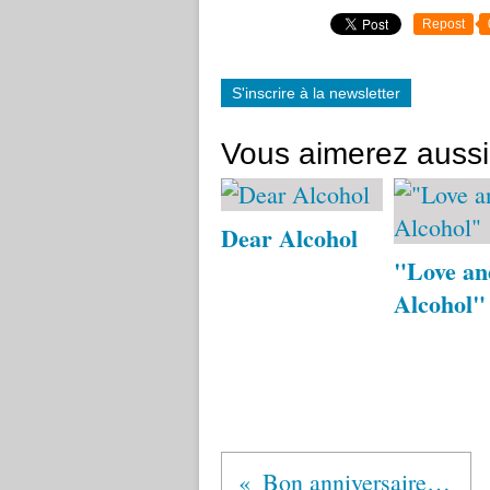
Repost
S'inscrire à la newsletter
Vous aimerez aussi
Dear Alcohol
"Love an
Alcohol"
Bon anniversaire, john