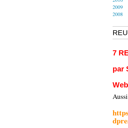
2009
2008
REU
7 R
par
Web
Auss
http
dpre