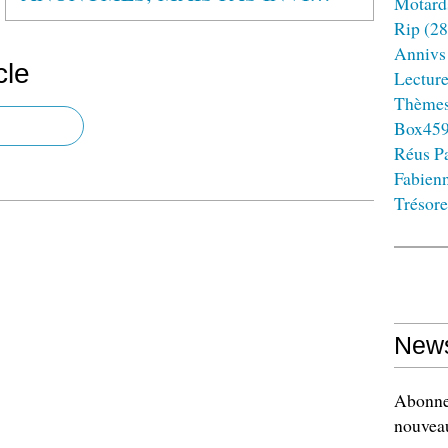
Motard
Rip
(28
Annivs
cle
Lectur
Thème
Box45
Réus Pa
Fabien
Trésore
News
Abonnez
nouveau