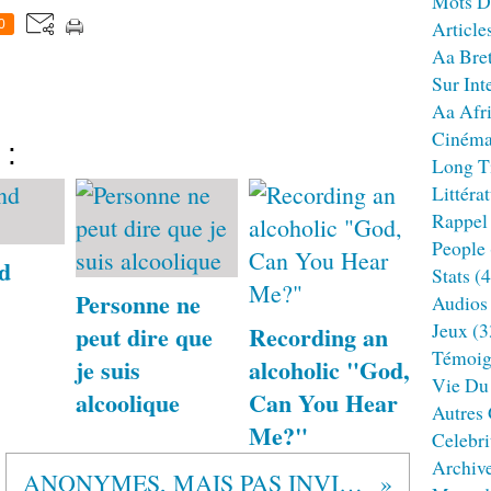
Mots D
Article
0
Aa Bre
Sur Int
Aa Afr
Ciném
 :
Long T
Littéra
Rappel
People
d
Stats
(4
Personne ne
Audios
Jeux
(3
peut dire que
Recording an
Témoig
je suis
alcoholic "God,
Vie Du
alcoolique
Can You Hear
Autres
Me?"
Celebri
Archiv
ANONYMES, MAIS PAS INVISIBLES