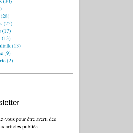
s
(30)
)
(28)
es
(25)
s
(17)
9
(13)
ltalk
(13)
ne
(9)
rie
(2)
letter
-vous pour être averti des
x articles publiés.