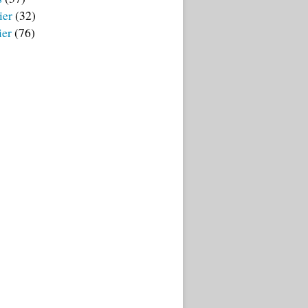
ier
(32)
ier
(76)