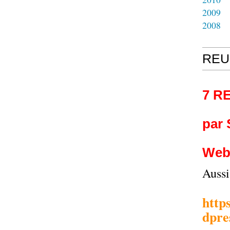
2009
2008
REU
7 R
par
Web
Auss
http
dpre