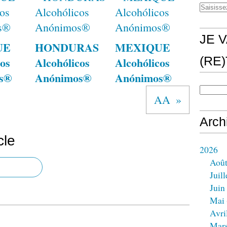
JE V
UE
HONDURAS
MEXIQUE
os
Alcohólicos
Alcohólicos
(RE
s®
Anónimos®
Anónimos®
AA
Arch
cle
2026
Aoû
Juill
Juin
Mai
Avri
Mar