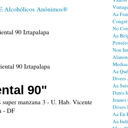
Vintag
Aa Fra
Congrè
No Co
Aa Bel
Pensées
Non Inv
Alanon
Medias
Aa Qué
Divers
Aa Sui
ntal 90"
Dates I
Jeunes
s super manzana 3 - U. Hab. Vicente
Divers
a - DF
Aa En 
Aa Ind