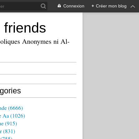
Connexion
+
Créer mon blog
 friends
ooliques Anonymes ni Al-
gories
nde
(6666)
e Aa
(1026)
ue
(915)
r
(831)
(755)