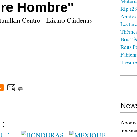
Motard
re Hombre"
Rip
(28
Annivs
unilkin Centro - Lázaro Cárdenas -
Lectur
Thème
Box45
Réus Pa
Fabien
Trésore
0
News
Abonnez
 :
nouveau