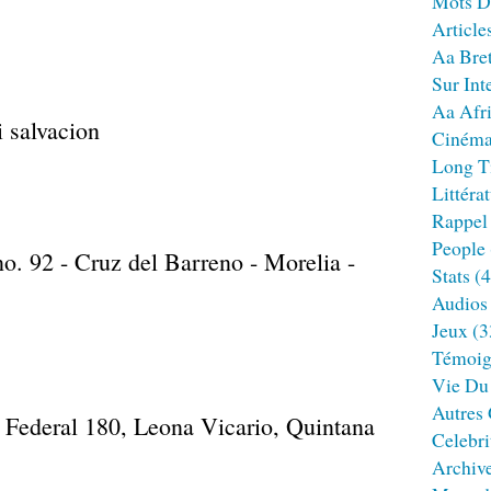
Mots D
Article
Aa Bre
Sur Int
Aa Afr
Ciném
Long T
Littéra
Rappel
People
o. 92 - Cruz del Barreno - Morelia -
Stats
(4
Audios
Jeux
(3
Témoig
Vie Du
Autres
Celebri
Archiv