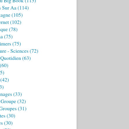
u Big Book
(115)
s Sur Aa
(114)
tagne
(105)
ernet
(102)
ique
(78)
aa
(75)
imers
(75)
ture - Sciences
(72)
 Quotidien
(63)
(60)
5)
(42)
3)
nages
(33)
 Groupe
(32)
 Groupes
(31)
tes
(30)
es
(30)