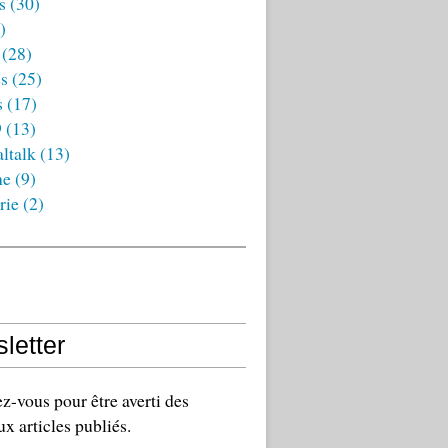
s
(30)
)
(28)
es
(25)
s
(17)
9
(13)
ltalk
(13)
ne
(9)
rie
(2)
letter
-vous pour être averti des
x articles publiés.