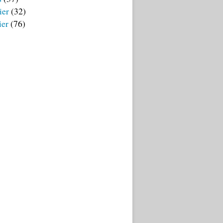
ier
(32)
ier
(76)