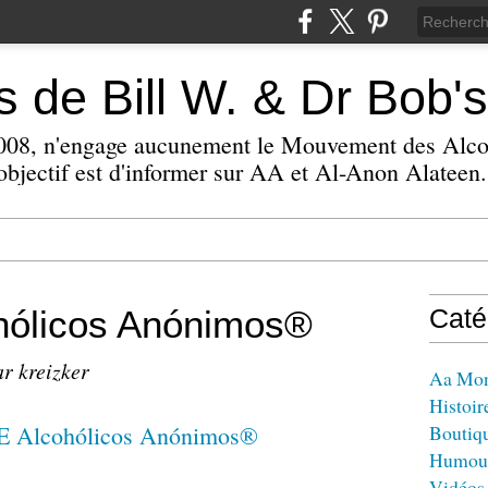
 de Bill W. & Dr Bob's
 2008, n'engage aucunement le Mouvement des Alc
bjectif est d'informer sur AA et Al-Anon Alateen.
ólicos Anónimos®
Caté
ar kreizker
Aa Mo
Histoir
Boutiq
Humou
Vidéos