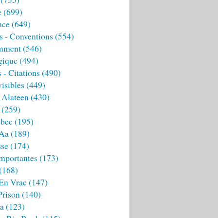
e
(699)
nce
(649)
s - Conventions
(554)
mment
(546)
gique
(494)
 - Citations
(490)
isibles
(449)
 Alateen
(430)
(259)
bec
(195)
 Aa
(189)
sse
(174)
mportantes
(173)
(168)
 En Vrac
(147)
Prison
(140)
ia
(123)