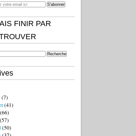
AIS FINIR PAR
)TROUVER
ives
t
(7)
et
(41)
(66)
(57)
l
(50)
s
(37)