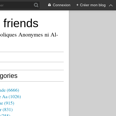
Connexion
+
Créer mon blog
 friends
ooliques Anonymes ni Al-
gories
nde
(6666)
e Aa
(1026)
ue
(915)
r
(831)
(755)