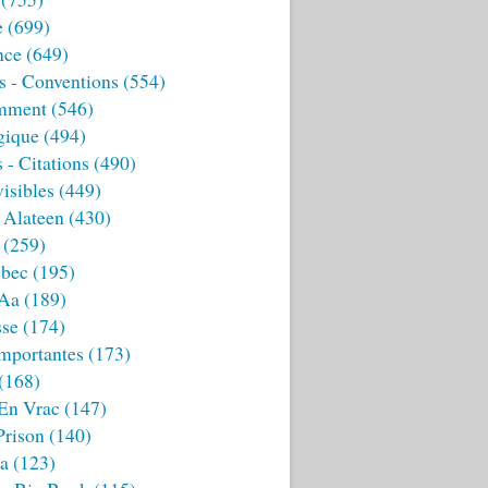
e
(699)
nce
(649)
s - Conventions
(554)
mment
(546)
gique
(494)
 - Citations
(490)
isibles
(449)
 Alateen
(430)
(259)
bec
(195)
 Aa
(189)
sse
(174)
mportantes
(173)
(168)
 En Vrac
(147)
Prison
(140)
ia
(123)