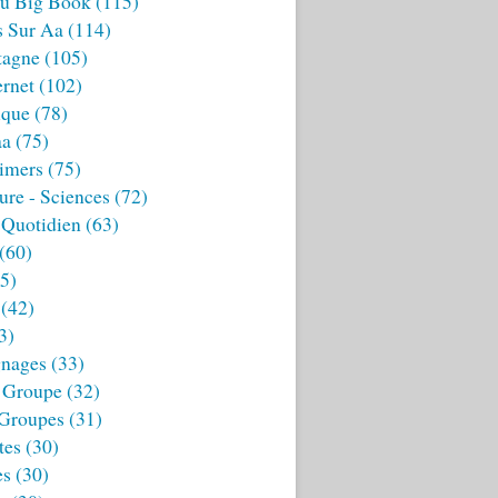
u Big Book
(115)
s Sur Aa
(114)
tagne
(105)
ernet
(102)
ique
(78)
aa
(75)
imers
(75)
ture - Sciences
(72)
 Quotidien
(63)
(60)
5)
(42)
3)
nages
(33)
 Groupe
(32)
 Groupes
(31)
tes
(30)
es
(30)