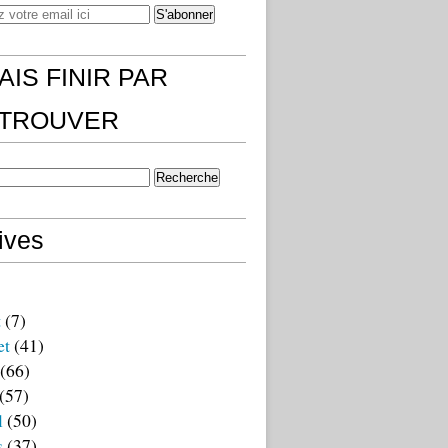
AIS FINIR PAR
)TROUVER
ives
t
(7)
et
(41)
(66)
(57)
l
(50)
s
(37)