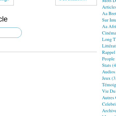
Mots D
Article
Aa Bre
cle
Sur Int
Aa Afr
Ciném
Long T
Littéra
Rappel
People
Stats
(4
Audios
Jeux
(3
Témoig
Vie Du
Autres
Celebri
Archiv