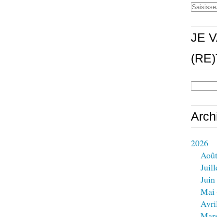
JE V
(RE
Arch
2026
Aoû
Juill
Juin
Mai
Avri
Mar