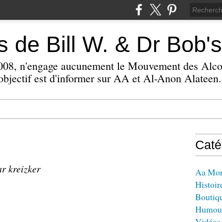
 de Bill W. & Dr Bob's
 2008, n'engage aucunement le Mouvement des Alc
bjectif est d'informer sur AA et Al-Anon Alateen.
Caté
ar kreizker
Aa Mo
Histoir
Boutiq
Humou
Vidéos