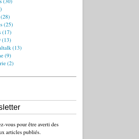
s
(30)
)
(28)
es
(25)
s
(17)
9
(13)
ltalk
(13)
ne
(9)
rie
(2)
letter
-vous pour être averti des
x articles publiés.