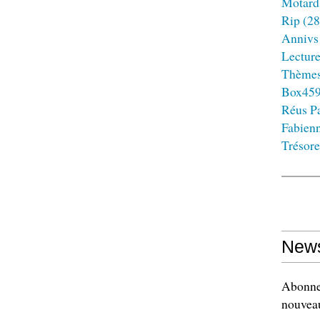
Motard
Rip
(28
Annivs
Lectur
Thème
Box45
Réus Pa
Fabien
Trésore
News
Abonnez
nouveau