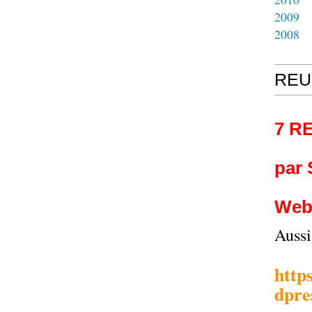
2009
2008
REU
7 R
par
Web
Auss
http
dpre