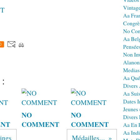
Vintag
T
Aa Fra
Congrè
No Co
Aa Bel
0
Pensées
Non Inv
Alanon
Medias
Aa Qué
 :
Divers
Aa Sui
Dates I
Jeunes
NO
NO
Divers
NT
COMMENT
COMMENT
Aa En 
Aa Ind
ings
Médailles...