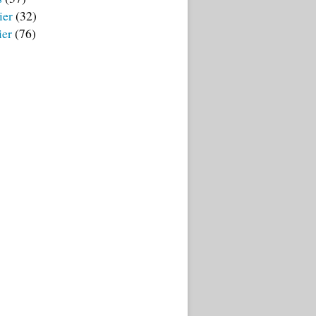
ier
(32)
ier
(76)