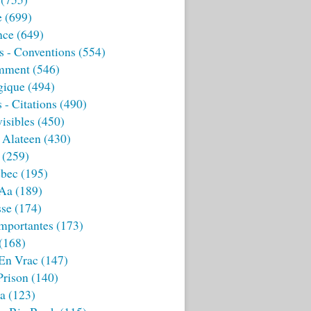
e
(699)
nce
(649)
s - Conventions
(554)
mment
(546)
gique
(494)
 - Citations
(490)
isibles
(450)
 Alateen
(430)
(259)
bec
(195)
 Aa
(189)
sse
(174)
mportantes
(173)
(168)
 En Vrac
(147)
Prison
(140)
ia
(123)