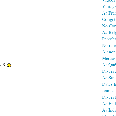
Vintag
Aa Fra
Congrè
No Co
Aa Bel
Pensées
Non Inv
Alanon
Medias
e ?
Aa Qué
Divers
Aa Sui
Dates I
Jeunes
Divers
Aa En 
Aa Ind