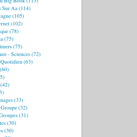
u Big Book
(115)
s Sur Aa
(114)
tagne
(105)
ernet
(102)
ique
(78)
aa
(75)
imers
(75)
ture - Sciences
(72)
 Quotidien
(63)
(60)
5)
(42)
3)
nages
(33)
 Groupe
(32)
 Groupes
(31)
tes
(30)
es
(30)