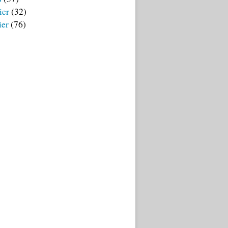
ier
(32)
ier
(76)