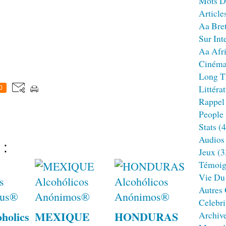
Mots D
Article
Aa Bre
Sur Int
Aa Afr
Ciném
Long T
Littéra
0
Rappel
People
Stats
(4
Audios
 :
Jeux
(3
Témoig
Vie Du
Autres
Celebri
holics
MEXIQUE
HONDURAS
Archiv