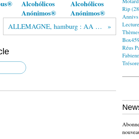
Motard
ous®
Alcohólicos
Alcohólicos
Rip
(28
Anónimos®
Anónimos®
Annivs
Lectur
ALLEMAGNE, hamburg : AA 50 ans
Thème
Box45
Réus Pa
cle
Fabien
Trésore
News
Abonnez
nouveau