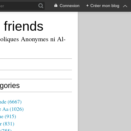
Connexion
+
Créer mon blog
 friends
ooliques Anonymes ni Al-
gories
nde
(6667)
e Aa
(1026)
ue
(915)
r
(831)
(755)