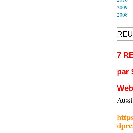
2009
2008
REU
7 R
par
Web
Auss
http
dpre