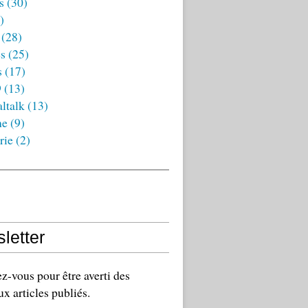
s
(30)
)
(28)
es
(25)
s
(17)
9
(13)
ltalk
(13)
ne
(9)
rie
(2)
letter
-vous pour être averti des
x articles publiés.