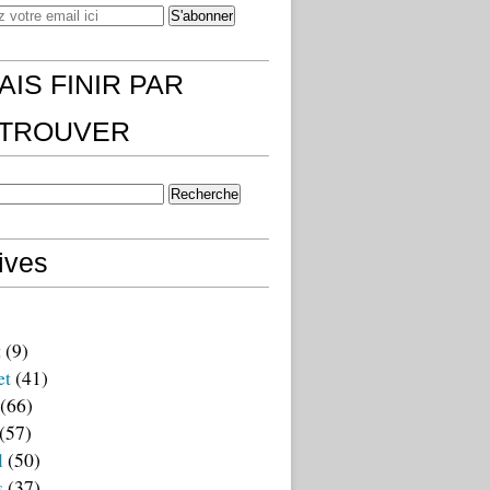
AIS FINIR PAR
)TROUVER
ives
t
(9)
et
(41)
(66)
(57)
l
(50)
s
(37)