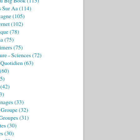
u Big Book
(115)
s Sur Aa
(114)
tagne
(105)
ernet
(102)
ique
(78)
aa
(75)
imers
(75)
ture - Sciences
(72)
 Quotidien
(63)
(60)
5)
(42)
3)
nages
(33)
 Groupe
(32)
 Groupes
(31)
tes
(30)
es
(30)