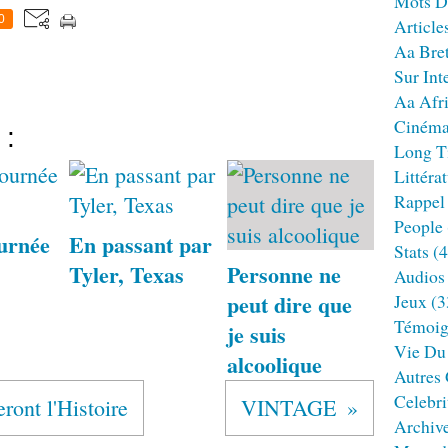
Mots D
0
Article
Aa Bre
Sur Int
Aa Afr
Ciném
 :
Long T
Littéra
Rappel
People
urnée
En passant par
Stats
(4
Tyler, Texas
Personne ne
Audios
peut dire que
Jeux
(3
Témoig
je suis
Vie Du
alcoolique
Autres
Celebri
ront l'Histoire
VINTAGE
Archiv