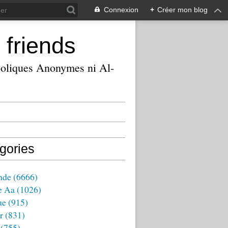
Connexion
+
Créer mon blog
 friends
ooliques Anonymes ni Al-
gories
nde
(6666)
e Aa
(1026)
ue
(915)
r
(831)
(755)