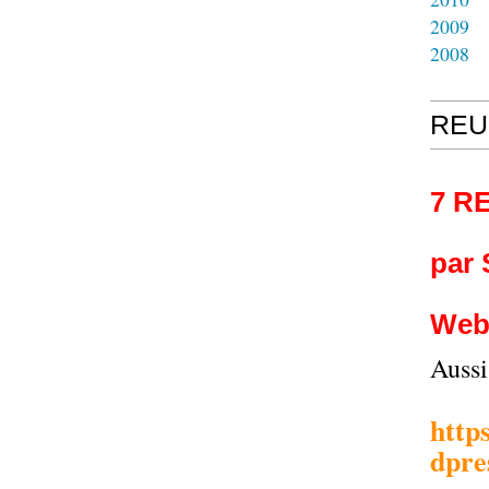
2009
2008
REU
7 R
par
Web
Auss
http
dpre