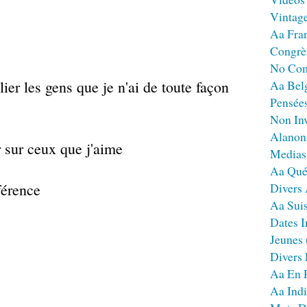
Vintag
Aa Fra
Congrè
No Co
ier les gens que je n'ai de toute façon
Aa Bel
Pensées
Non Inv
Alanon
 sur ceux que j'aime
Medias
Aa Qué
férence
Divers
Aa Sui
Dates I
Jeunes
Divers
Aa En 
Aa Ind