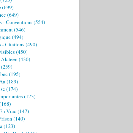
e
(699)
nce
(649)
s - Conventions
(554)
mment
(546)
gique
(494)
 - Citations
(490)
isibles
(450)
 Alateen
(430)
(259)
bec
(195)
 Aa
(189)
sse
(174)
mportantes
(173)
(168)
 En Vrac
(147)
Prison
(140)
ia
(123)