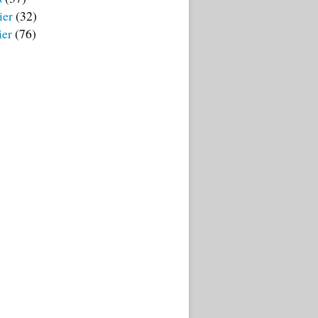
ier
(32)
ier
(76)