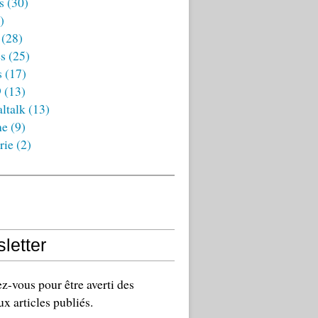
s
(30)
)
(28)
es
(25)
s
(17)
9
(13)
ltalk
(13)
ne
(9)
rie
(2)
letter
-vous pour être averti des
x articles publiés.