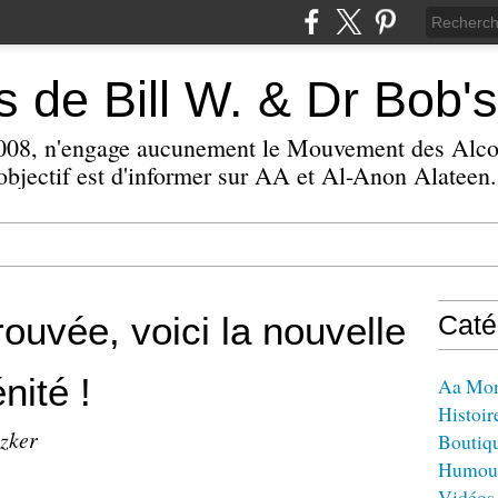
 de Bill W. & Dr Bob's
 2008, n'engage aucunement le Mouvement des Alc
bjectif est d'informer sur AA et Al-Anon Alateen.
ouvée, voici la nouvelle
Caté
nité !
Aa Mo
Histoir
izker
Boutiq
Humou
Vidéos