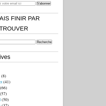
AIS FINIR PAR
)TROUVER
ives
t
(8)
et
(41)
(66)
(57)
l
(50)
s
(37)