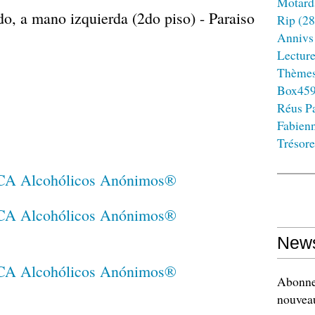
Motard
o, a mano izquierda (2do piso) - Paraiso
Rip
(28
Annivs
Lectur
Thème
Box45
Réus Pa
Fabien
Trésore
News
Abonnez
nouveau