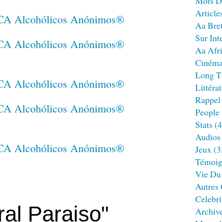
Mots D
Article
Aa Bre
Sur Int
Aa Afr
Ciném
Long T
Littéra
Rappel
People
Stats
(4
Audios
Jeux
(3
Témoig
Vie Du
Autres
Celebri
al Paraiso"
Archiv