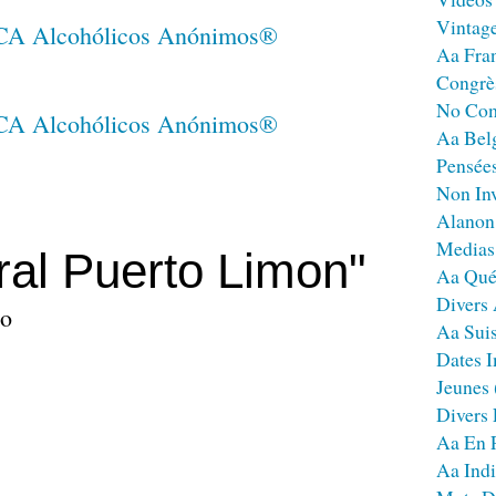
Vintag
Aa Fra
Congrè
No Co
Aa Bel
Pensées
Non Inv
Alanon
Medias
ral Puerto Limon"
Aa Qué
Divers
to
Aa Sui
Dates I
Jeunes
Divers
Aa En 
Aa Ind