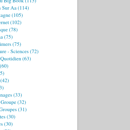
u Big Book
(115)
s Sur Aa
(114)
tagne
(105)
ernet
(102)
ique
(78)
aa
(75)
imers
(75)
ture - Sciences
(72)
 Quotidien
(63)
(60)
5)
(42)
3)
nages
(33)
 Groupe
(32)
 Groupes
(31)
tes
(30)
es
(30)