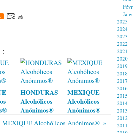
Févr
Janv
0
2025
2024
2023
2022
 :
2021
2020
2019
2018
2017
2016
UE
HONDURAS
MEXIQUE
2015
os
Alcohólicos
Alcohólicos
2014
s®
Anónimos®
Anónimos®
2013
2012
MEXIQUE Alcohólicos Anónimos®
2011
2010