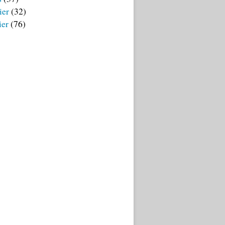
ier
(32)
ier
(76)