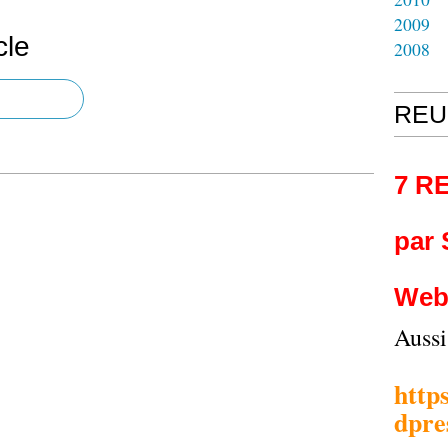
2009
cle
2008
REU
7 R
par
Web
Auss
http
dpre