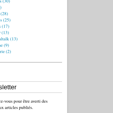
s
(30)
)
(28)
es
(25)
s
(17)
9
(13)
ltalk
(13)
ne
(9)
rie
(2)
letter
-vous pour être averti des
x articles publiés.