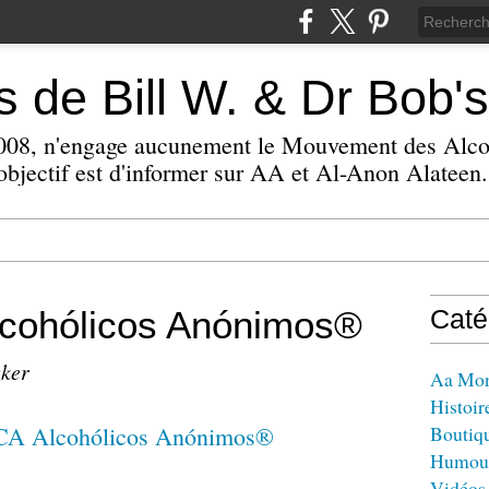
 de Bill W. & Dr Bob's
 2008, n'engage aucunement le Mouvement des Alc
bjectif est d'informer sur AA et Al-Anon Alateen.
cohólicos Anónimos®
Caté
zker
Aa Mo
Histoir
Boutiq
Humou
Vidéos