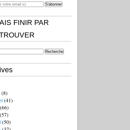
AIS FINIR PAR
)TROUVER
ives
t
(8)
et
(41)
(66)
(57)
l
(50)
s
(37)