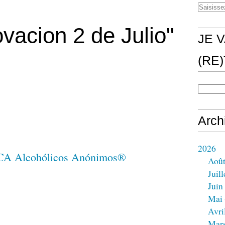
acion 2 de Julio"
JE V
(RE
Arch
2026
Aoû
Juill
Juin
Mai
Avri
Mar