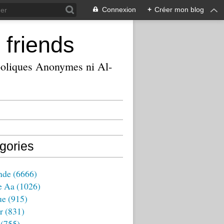
Connexion
+
Créer mon blog
 friends
ooliques Anonymes ni Al-
gories
nde
(6666)
e Aa
(1026)
ue
(915)
r
(831)
(755)