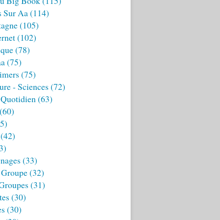
u Big Book
(115)
s Sur Aa
(114)
tagne
(105)
ernet
(102)
ique
(78)
aa
(75)
imers
(75)
ture - Sciences
(72)
 Quotidien
(63)
(60)
5)
(42)
3)
nages
(33)
 Groupe
(32)
 Groupes
(31)
tes
(30)
es
(30)