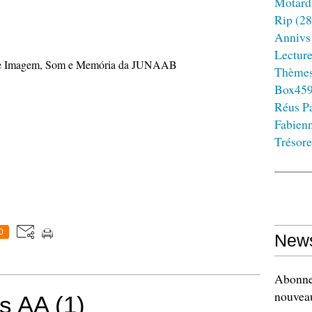
Motard
Rip
(28
Annivs
Lectur
 de Imagem, Som e Memória da JUNAAB
Thème
Box45
Réus Pa
Fabien
Trésore
0
News
Abonnez
nouveau
s AA (1)