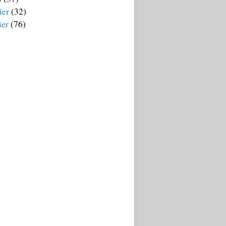
ier
(32)
ier
(76)