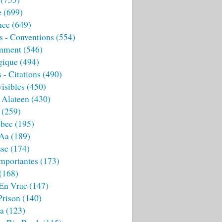
e
(699)
nce
(649)
s - Conventions
(554)
mment
(546)
gique
(494)
 - Citations
(490)
isibles
(450)
 Alateen
(430)
(259)
bec
(195)
 Aa
(189)
sse
(174)
mportantes
(173)
(168)
 En Vrac
(147)
Prison
(140)
ia
(123)