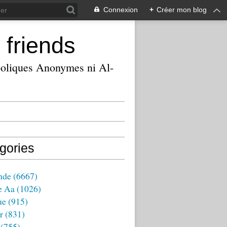
Connexion
+
Créer mon blog
 friends
ooliques Anonymes ni Al-
gories
nde
(6667)
e Aa
(1026)
ue
(915)
r
(831)
(755)