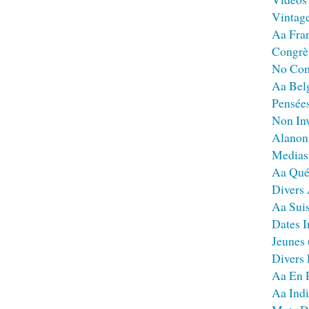
Vintag
Aa Fra
Congrè
No Co
Aa Bel
Pensées
Non Inv
Alanon
Medias
Aa Qué
Divers
Aa Sui
Dates I
Jeunes
Divers
Aa En 
Aa Ind