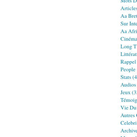
Mots D
Article
Aa Bre
Sur Int
Aa Afr
Ciném
Long T
Littéra
Rappel
People
Stats
(4
Audios
Jeux
(3
Témoig
Vie Du
Autres
Celebri
Archiv