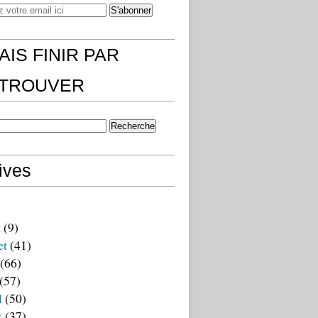
AIS FINIR PAR
)TROUVER
ives
t
(9)
et
(41)
(66)
(57)
l
(50)
s
(37)