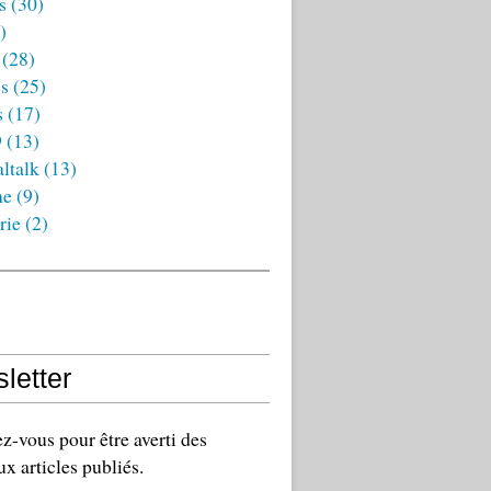
s
(30)
)
(28)
es
(25)
s
(17)
9
(13)
ltalk
(13)
ne
(9)
rie
(2)
letter
-vous pour être averti des
x articles publiés.