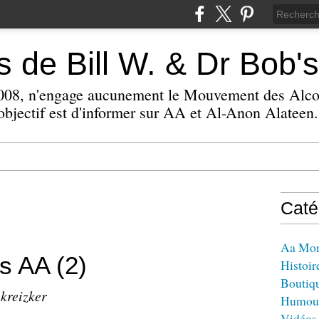
 de Bill W. & Dr Bob's
 2008, n'engage aucunement le Mouvement des Alc
bjectif est d'informer sur AA et Al-Anon Alateen.
Caté
Aa Mo
s AA (2)
Histoir
Boutiq
 kreizker
Humou
Vidéos