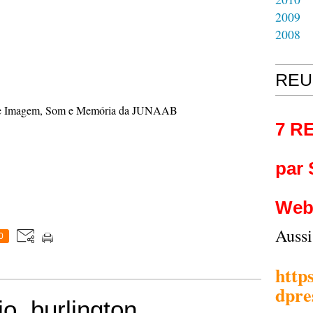
2009
2008
REU
 de Imagem, Som e Memória da JUNAAB
7 R
par
Web
Auss
0
http
dpre
, burlington