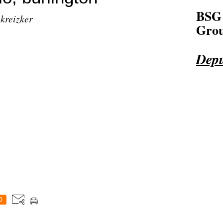
BSG
 kreizker
Grou
Depu
0