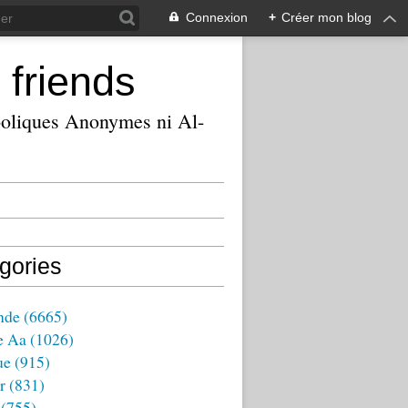
Connexion
+
Créer mon blog
 friends
ooliques Anonymes ni Al-
gories
nde
(6665)
e Aa
(1026)
ue
(915)
r
(831)
(755)