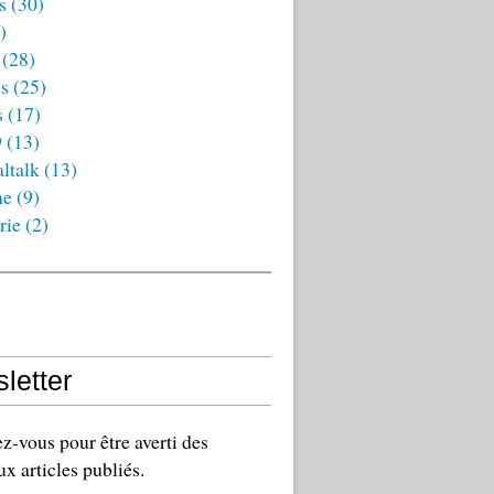
s
(30)
)
(28)
es
(25)
s
(17)
9
(13)
ltalk
(13)
ne
(9)
rie
(2)
letter
-vous pour être averti des
x articles publiés.