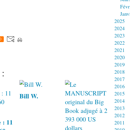
Févr
Janv
2025
2024
2023
0
2022
2021
2020
2019
2018
 :
2017
2016
2015
Bill W.
2014
2013
2012
 : 11
2011
2010