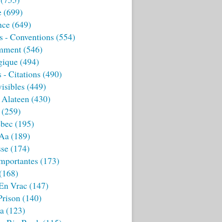
e
(699)
nce
(649)
s - Conventions
(554)
mment
(546)
gique
(494)
 - Citations
(490)
isibles
(449)
 Alateen
(430)
(259)
bec
(195)
 Aa
(189)
sse
(174)
mportantes
(173)
(168)
 En Vrac
(147)
Prison
(140)
ia
(123)