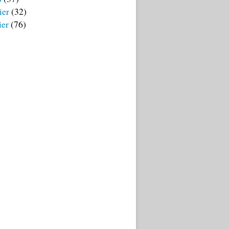
ier
(32)
ier
(76)