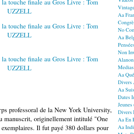
Vintag
Aa Fra
Congrè
No Co
Aa Bel
Pensées
Non Inv
Alanon
Medias
Aa Qué
Divers
Aa Sui
Dates I
Jeunes
s professoral de la New York University,
Divers
du manuscrit, originellement intitulé "One
Aa En 
exemplaires. Il fut payé 380 dollars pour
Aa Ind