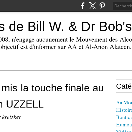
 de Bill W. & Dr Bob's
 2008, n'engage aucunement le Mouvement des Alc
bjectif est d'informer sur AA et Al-Anon Alateen.
a mis la touche finale au
Caté
om UZZELL
Aa Mo
Histoir
 kreizker
Boutiq
Humou
Vidéos