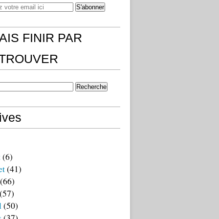
AIS FINIR PAR
)TROUVER
ives
t
(6)
et
(41)
(66)
(57)
l
(50)
s
(37)