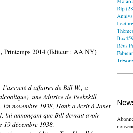
Motard
Rip
(28
----------------------------------------
Annivs
Lectur
Thème
Box45
Réus Pa
1, Printemps 2014 (Editeur : AA NY)
Fabien
Trésore
l’associé d’affaires de Bill W., a
lcoolique), une éditrice de Peekskill,
News
t. En novembre 1938, Hank a écrit à Janet
l, lui annonçant que Bill devrait avoir
Abonnez
 le 19 décembre 1938.
nouveau