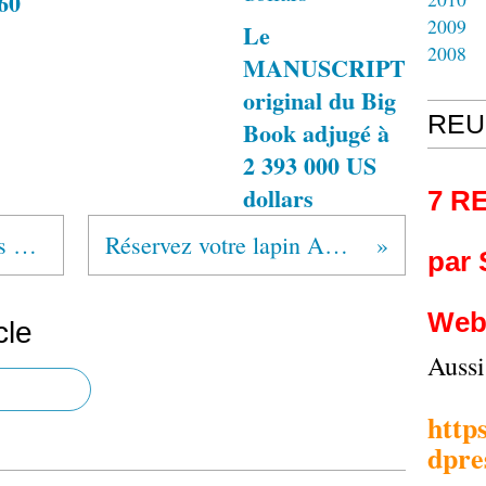
960
2009
Le
2008
MANUSCRIPT
original du Big
REU
Book adjugé à
2 393 000 US
dollars
7 R
MEXIQUE Alcohólicos Anónimos®
Réservez votre lapin AA pour 2020
par
Web
cle
Auss
http
dpre