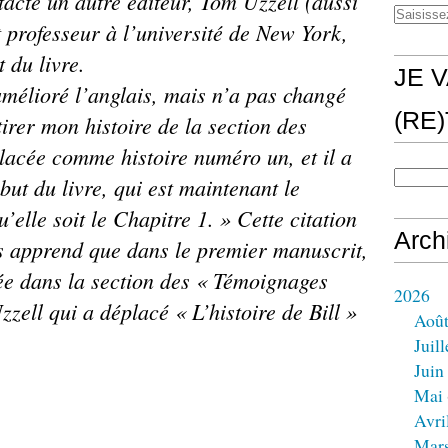
acté un autre éditeur, Tom Uzzell (aussi
t professeur à l’université de New York,
t du livre.
JE V
amélioré l’anglais, mais n’a pas changé
(RE
irer mon histoire de la section des
placée comme histoire numéro un, et il a
but du livre, qui est maintenant le
u’elle soit le Chapitre 1. » Cette citation
Arch
us apprend que dans le premier manuscrit,
liée dans la section des « Témoignages
2026
zell qui a déplacé « L’histoire de Bill »
Aoû
Juill
Juin
Mai
Avri
Mar