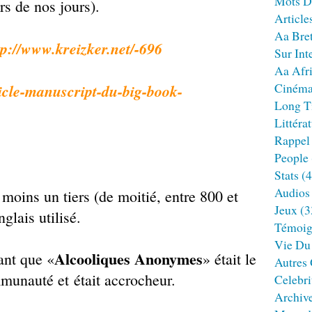
Mots D
rs de nos jours).
Article
Aa Bre
tp://www.kreizker.net/-696
Sur Int
Aa Afr
Ciném
ticle-manuscript-du-big-book-
Long T
Littéra
Rappel
People
Stats
(4
Audios
 moins un tiers (de moitié, entre 800 et
Jeux
(3
glais utilisé.
Témoig
Vie Du
Alcooliques Anonymes
rant que «
» était le
Autres
ommunauté et était accrocheur.
Celebri
Archiv