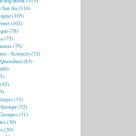
u Big Book
(115)
s Sur Aa
(114)
tagne
(105)
ernet
(102)
ique
(78)
aa
(75)
imers
(75)
ture - Sciences
(72)
 Quotidien
(63)
(60)
5)
(42)
3)
nages
(33)
 Groupe
(32)
 Groupes
(31)
tes
(30)
es
(30)