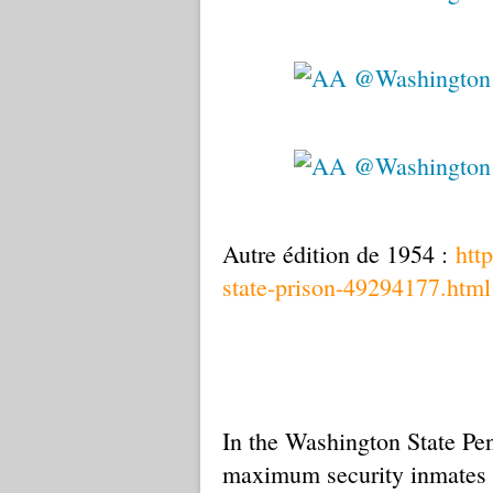
Autre édition de 1954 :
htt
state-prison-49294177.html
In the Washington State Pen
maximum security inmates b