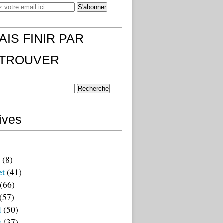
AIS FINIR PAR
)TROUVER
ives
t
(8)
et
(41)
(66)
(57)
l
(50)
s
(37)