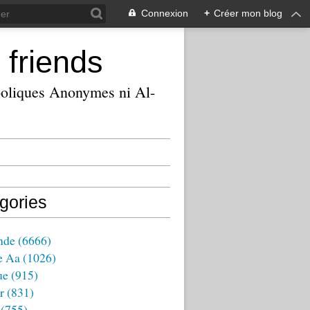
Connexion
+
Créer mon blog
 friends
ooliques Anonymes ni Al-
gories
nde
(6666)
e Aa
(1026)
ue
(915)
r
(831)
(755)