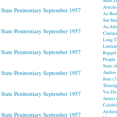
Mots D
Article
Aa Bre
Sur Int
Aa Afr
Ciném
Long T
Littéra
Rappel
People
Stats
(4
Audios
Jeux
(3
Témoig
Vie Du
Autres
Celebri
Archiv