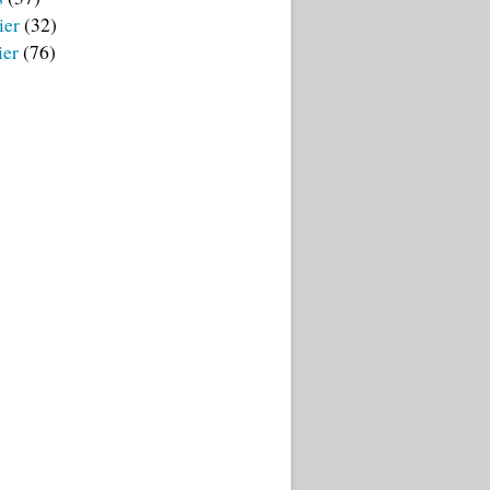
ier
(32)
ier
(76)