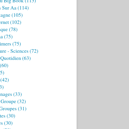
u Big Book
(115)
s Sur Aa
(114)
tagne
(105)
ernet
(102)
ique
(78)
aa
(75)
imers
(75)
ture - Sciences
(72)
 Quotidien
(63)
(60)
5)
(42)
3)
nages
(33)
 Groupe
(32)
 Groupes
(31)
tes
(30)
es
(30)