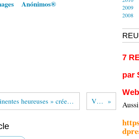
nages
Anónimos®
2009
2008
REU
7 R
par
Web
En Finistère, ces « abstinentes heureuses » créent un nouveau groupe d’Alcooliques Anonymes
VINTAGE
Auss
http
cle
dpre