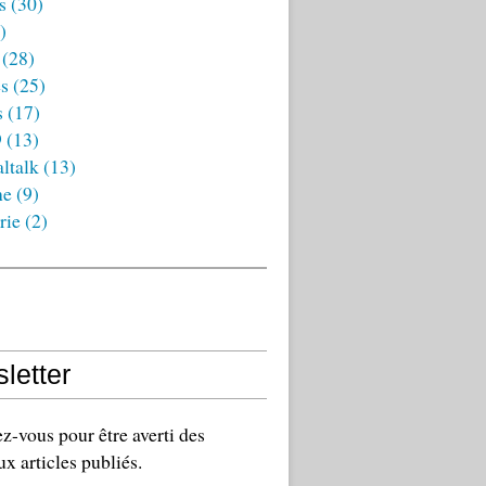
s
(30)
)
(28)
es
(25)
s
(17)
9
(13)
ltalk
(13)
ne
(9)
rie
(2)
letter
-vous pour être averti des
x articles publiés.