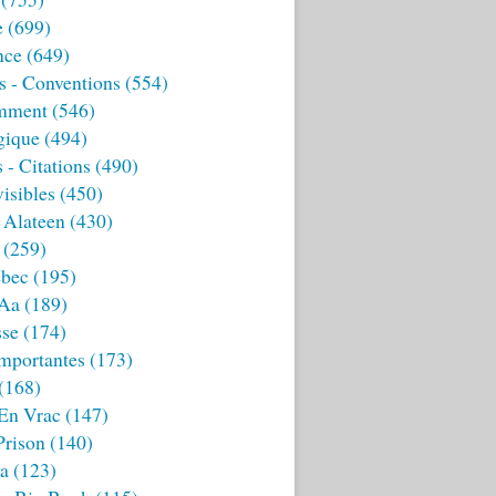
e
(699)
nce
(649)
s - Conventions
(554)
mment
(546)
gique
(494)
 - Citations
(490)
isibles
(450)
 Alateen
(430)
(259)
bec
(195)
 Aa
(189)
sse
(174)
mportantes
(173)
(168)
 En Vrac
(147)
Prison
(140)
ia
(123)