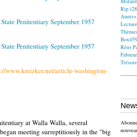
Motard
Rip
(28
Annivs
Lectur
Thème
Box45
Réus Pa
Fabien
Trésore
p://www.kreizker.net/article-washington-
News
itentiary at Walla Walla, several
Abonnez
nouveau
egan meeting surreptitiously in the "big