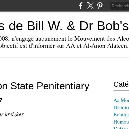
 de Bill W. & Dr Bob's
 2008, n'engage aucunement le Mouvement des Alc
bjectif est d'informer sur AA et Al-Anon Alateen.
 State Penitentiary
Caté
7
Aa Mo
Histoir
ar kreizker
Boutiq
Humou
Vidéos