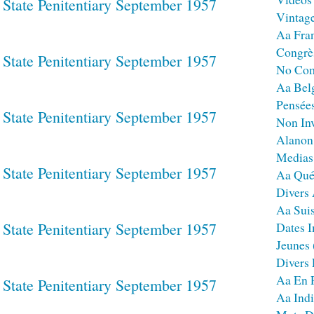
Vintag
Aa Fra
Congrè
No Co
Aa Bel
Pensées
Non Inv
Alanon
Medias
Aa Qué
Divers
Aa Sui
Dates I
Jeunes
Divers
Aa En 
Aa Ind