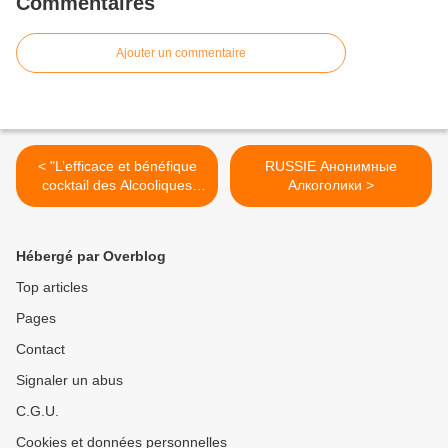
Commentaires
Ajouter un commentaire
< "L’efficace et bénéfique
RUSSIE Анонимные
cocktail des Alcooliques
Алкоголики >
Anonymes"
Hébergé par Overblog
Top articles
Pages
Contact
Signaler un abus
C.G.U.
Cookies et données personnelles