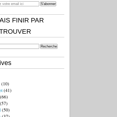
AIS FINIR PAR
)TROUVER
ives
t
(10)
et
(41)
(66)
(57)
l
(50)
s
(37)