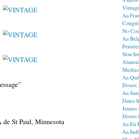
Vintag
Aa Fra
Congrè
No Co
Aa Bel
Pensées
Non Inv
Alanon
Medias
Aa Qué
Message"
Divers
Aa Sui
Dates I
Jeunes
Divers
 de St Paul, Minnesota
Aa En 
Aa Ind