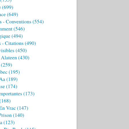
e
(699)
nce
(649)
s - Conventions
(554)
mment
(546)
gique
(494)
 - Citations
(490)
isibles
(450)
 Alateen
(430)
(259)
bec
(195)
 Aa
(189)
sse
(174)
mportantes
(173)
(168)
 En Vrac
(147)
Prison
(140)
ia
(123)