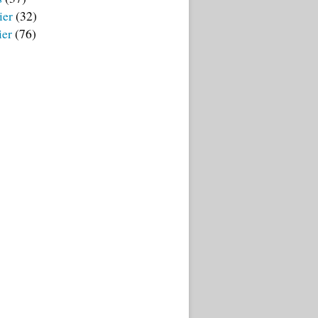
ier
(32)
ier
(76)