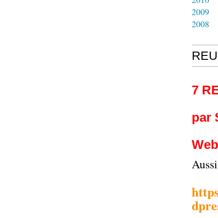
2009
2008
REU
7 R
par
Web
Auss
http
dpre