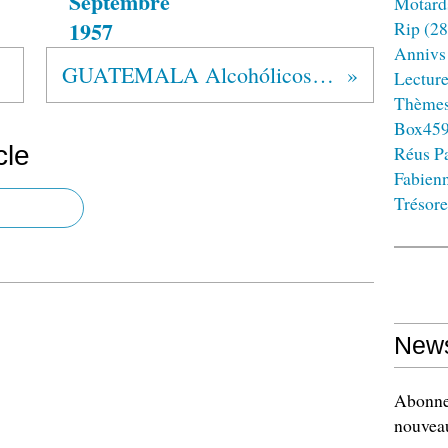
Septembre
Motard
1957
Rip
(28
Annivs
GUATEMALA Alcohólicos Anónimos®
Lectur
Thème
Box45
cle
Réus Pa
Fabien
Trésore
News
Abonnez
nouveau