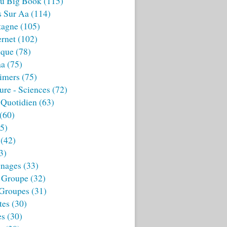
u Big Book
(115)
s Sur Aa
(114)
tagne
(105)
ernet
(102)
ique
(78)
aa
(75)
imers
(75)
ture - Sciences
(72)
 Quotidien
(63)
(60)
5)
(42)
3)
nages
(33)
 Groupe
(32)
 Groupes
(31)
tes
(30)
es
(30)