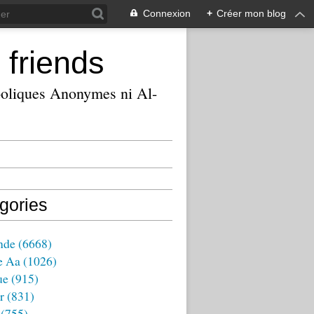
Connexion
+
Créer mon blog
 friends
ooliques Anonymes ni Al-
gories
nde
(6668)
e Aa
(1026)
ue
(915)
r
(831)
(755)