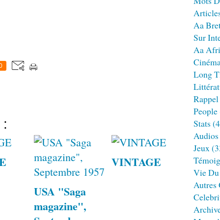
Mots D
Article
Aa Bre
Sur Int
Aa Afr
Ciném
0
Long T
Littéra
Rappel
People
 :
Stats
(4
Audios
Jeux
(3
E
VINTAGE
Témoig
Vie Du
Autres
USA "Saga
Celebri
magazine",
Archiv