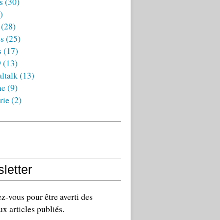
s
(30)
)
(28)
es
(25)
s
(17)
9
(13)
ltalk
(13)
ne
(9)
rie
(2)
letter
-vous pour être averti des
x articles publiés.