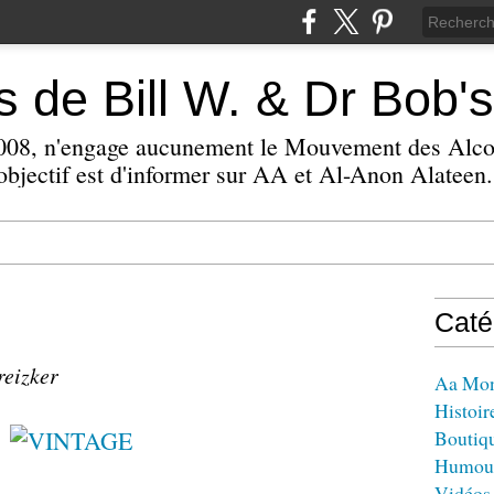
 de Bill W. & Dr Bob's
 2008, n'engage aucunement le Mouvement des Alc
bjectif est d'informer sur AA et Al-Anon Alateen.
Caté
reizker
Aa Mo
Histoir
Boutiq
Humou
Vidéos