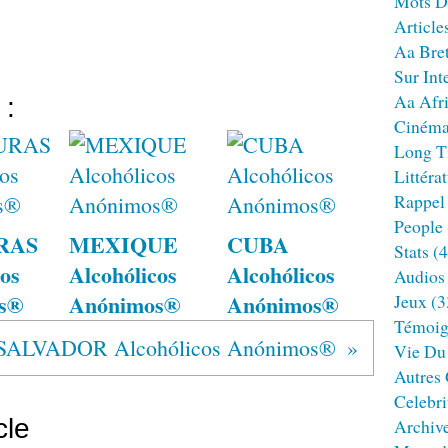
Mots D
Article
Aa Bre
Sur Int
Aa Afr
 :
Ciném
Long T
Littéra
Rappel
People
RAS
MEXIQUE
CUBA
Stats
(4
os
Alcohólicos
Alcohólicos
Audios
s®
Anónimos®
Anónimos®
Jeux
(3
Témoig
SALVADOR Alcohólicos Anónimos®
Vie Du
Autres
Celebri
cle
Archiv