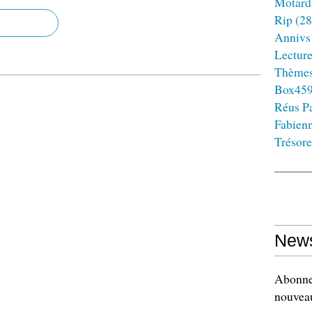
Motard
Rip
(28
Annivs
Lectur
Thème
Box45
Réus Pa
Fabien
Trésore
News
Abonnez
nouveau