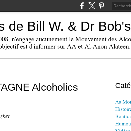
 de Bill W. & Dr Bob's
 2008, n'engage aucunement le Mouvement des Alc
bjectif est d'informer sur AA et Al-Anon Alateen.
GNE Alcoholics
Caté
Aa Mo
Histoir
izker
Boutiq
Humou
Vidéos