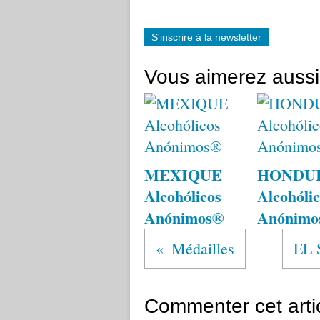
S'inscrire à la newsletter
Vous aimerez aussi
MEXIQUE
HONDU
Alcohólicos
Alcohólic
Anónimos®
Anónimo
Médailles
EL 
Commenter cet arti