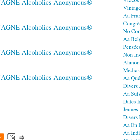
Vintag
Aa Fra
Congrè
No Co
Aa Bel
Pensées
Non Inv
Alanon
Medias
Aa Qué
Divers
Aa Sui
Dates I
Jeunes
Divers
Aa En 
Aa Ind
0