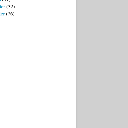
ier
(32)
ier
(76)