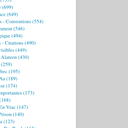
e
(699)
nce
(649)
s - Conventions
(554)
mment
(546)
gique
(494)
 - Citations
(490)
isibles
(449)
 Alateen
(430)
(259)
bec
(195)
 Aa
(189)
sse
(174)
mportantes
(173)
(168)
 En Vrac
(147)
Prison
(140)
ia
(123)