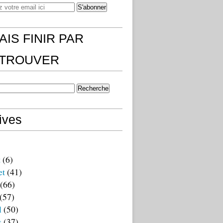
AIS FINIR PAR
)TROUVER
ives
t
(6)
et
(41)
(66)
(57)
l
(50)
s
(37)