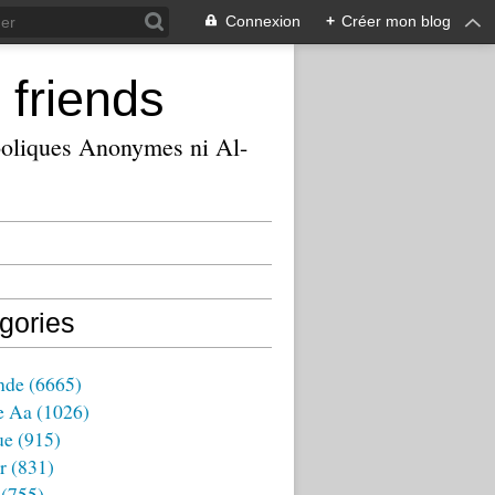
Connexion
+
Créer mon blog
 friends
ooliques Anonymes ni Al-
gories
nde
(6665)
e Aa
(1026)
ue
(915)
r
(831)
(755)