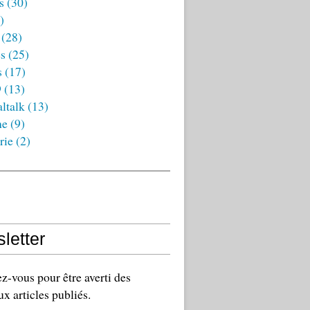
s
(30)
)
(28)
es
(25)
s
(17)
9
(13)
ltalk
(13)
ne
(9)
rie
(2)
letter
-vous pour être averti des
x articles publiés.