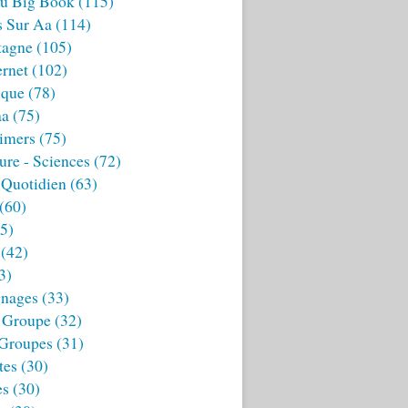
u Big Book
(115)
s Sur Aa
(114)
tagne
(105)
ernet
(102)
ique
(78)
aa
(75)
imers
(75)
ture - Sciences
(72)
 Quotidien
(63)
(60)
5)
(42)
3)
nages
(33)
 Groupe
(32)
 Groupes
(31)
tes
(30)
es
(30)