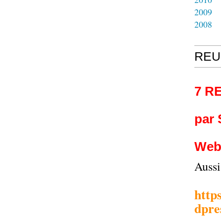
2009
2008
REU
7 R
par
Web
Auss
http
dpre