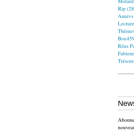
Motard
Rip
(28
Annivs
Lectur
Thème
Box45
Réus Pa
Fabien
Trésore
News
Abonnez
nouveau