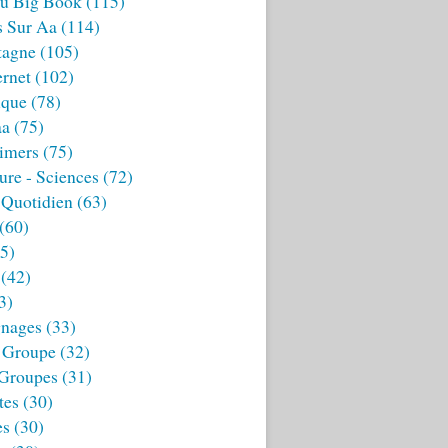
u Big Book
(115)
s Sur Aa
(114)
tagne
(105)
ernet
(102)
ique
(78)
aa
(75)
imers
(75)
ture - Sciences
(72)
 Quotidien
(63)
(60)
5)
(42)
3)
nages
(33)
 Groupe
(32)
 Groupes
(31)
tes
(30)
es
(30)