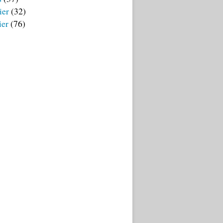
ier
(32)
ier
(76)