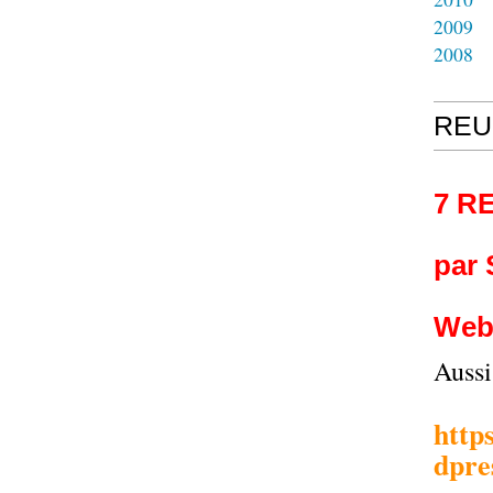
2009
2008
REU
7 R
par
Web
Auss
http
dpre