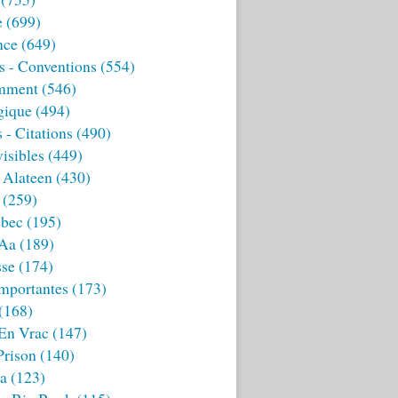
e
(699)
nce
(649)
s - Conventions
(554)
mment
(546)
gique
(494)
 - Citations
(490)
isibles
(449)
 Alateen
(430)
(259)
bec
(195)
 Aa
(189)
sse
(174)
mportantes
(173)
(168)
 En Vrac
(147)
Prison
(140)
ia
(123)