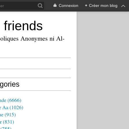
Connexion
+
Créer mon blog
 friends
ooliques Anonymes ni Al-
gories
nde
(6666)
e Aa
(1026)
ue
(915)
r
(831)
(755)