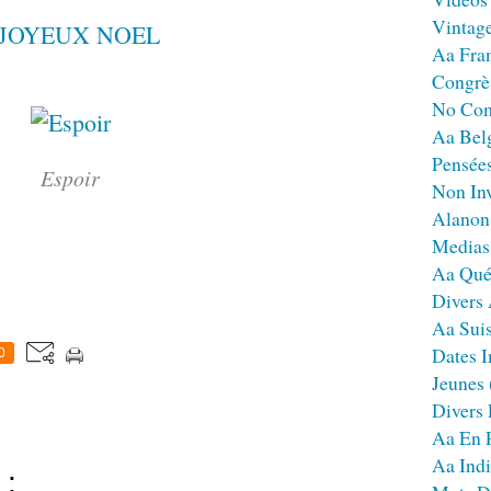
Vintag
Aa Fra
Congrè
No Co
Aa Bel
Pensées
Espoir
Non Inv
Alanon
Medias
Aa Qué
Divers
Aa Sui
Dates I
0
Jeunes
Divers
Aa En 
Aa Ind
 :