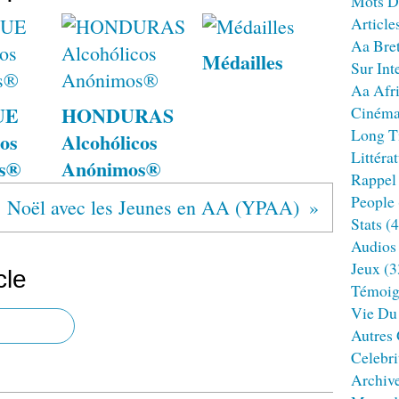
Mots D
Article
Aa Bre
Médailles
Sur Int
Aa Afr
UE
HONDURAS
Ciném
Long T
os
Alcohólicos
Littéra
s®
Anónimos®
Rappel
People
Noël avec les Jeunes en AA (YPAA)
Stats
(4
Audios
Jeux
(3
cle
Témoig
Vie Du
Autres
Celebri
Archiv