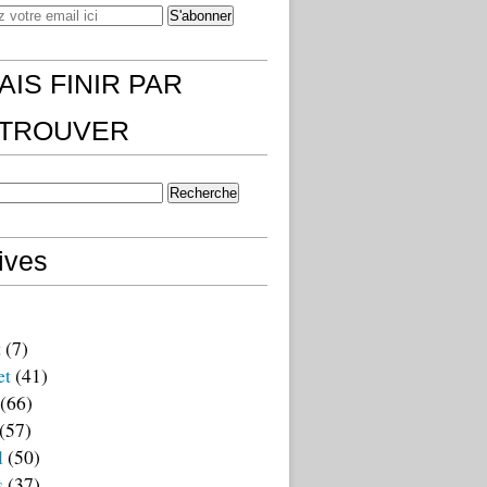
AIS FINIR PAR
)TROUVER
ives
t
(7)
et
(41)
(66)
(57)
l
(50)
s
(37)