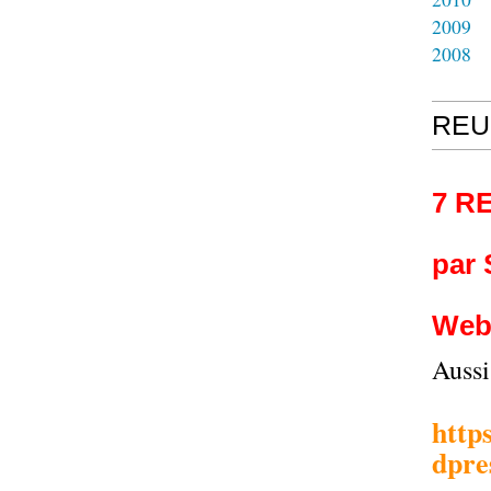
2009
2008
REU
7 R
par
Web
Auss
http
dpre