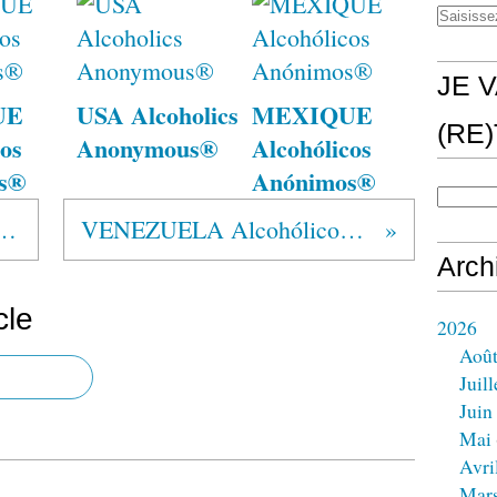
JE V
UE
USA Alcoholics
MEXIQUE
(RE
os
Anonymous®
Alcohólicos
s®
Anónimos®
lcoólicos Anónimos®
VENEZUELA Alcohólicos Anónimos®
Arch
cle
2026
Aoû
Juill
Juin
Mai
Avri
Mar