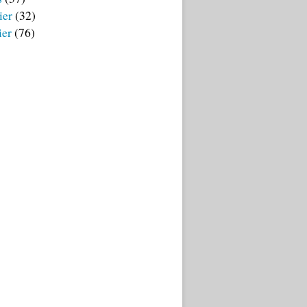
ier
(32)
ier
(76)