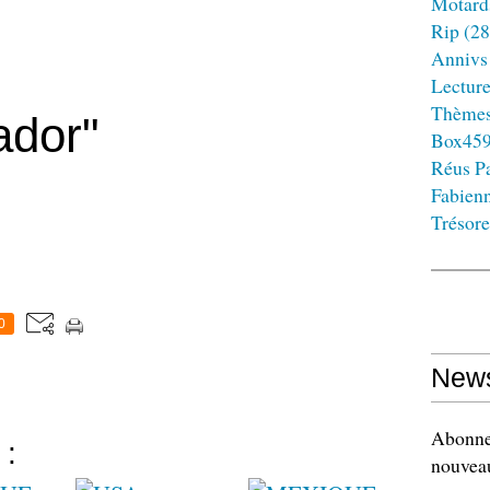
Motard
Rip
(28
Annivs
Lectur
Thème
ador"
Box45
Réus Pa
Fabien
Trésore
0
News
Abonnez
 :
nouveau