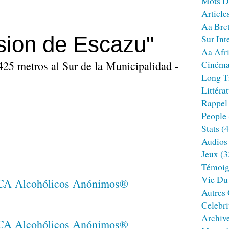
Mots D
Article
Aa Bre
sion de Escazu"
Sur Int
Aa Afr
425 metros al Sur de la Municipalidad -
Ciném
Long T
Littéra
Rappel
People
Stats
(4
Audios
Jeux
(3
Témoig
Vie Du
Autres
Celebri
Archiv