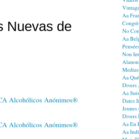
Vintag
Aa Fra
s Nuevas de
Congrè
No Co
Aa Bel
Pensées
Non Inv
Alanon
Medias
Aa Qué
Divers
Aa Sui
Dates I
Jeunes
Divers
Aa En 
Aa Ind