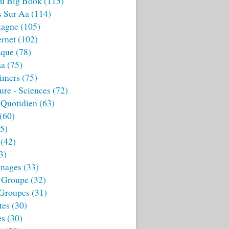
u Big Book
(115)
s Sur Aa
(114)
tagne
(105)
ernet
(102)
ique
(78)
aa
(75)
imers
(75)
ture - Sciences
(72)
 Quotidien
(63)
(60)
5)
(42)
3)
nages
(33)
 Groupe
(32)
 Groupes
(31)
tes
(30)
es
(30)