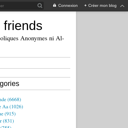
Connexion
+
Créer mon blog
 friends
ooliques Anonymes ni Al-
gories
nde
(6668)
e Aa
(1026)
ue
(915)
r
(831)
(755)