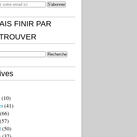
AIS FINIR PAR
)TROUVER
ives
t
(10)
et
(41)
(66)
(57)
l
(50)
s
(37)