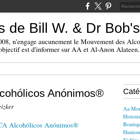
 de Bill W. & Dr Bob's
 2008, n'engage aucunement le Mouvement des Alc
bjectif est d'informer sur AA et Al-Anon Alateen.
cohólicos Anónimos®
Caté
eizker
Aa Mo
Histoir
Boutiq
Humou
Vidéos