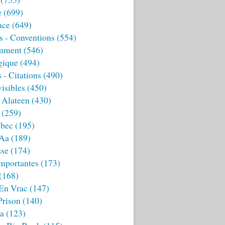
e
(699)
nce
(649)
s - Conventions
(554)
mment
(546)
gique
(494)
 - Citations
(490)
isibles
(450)
 Alateen
(430)
(259)
bec
(195)
 Aa
(189)
sse
(174)
mportantes
(173)
(168)
 En Vrac
(147)
Prison
(140)
ia
(123)