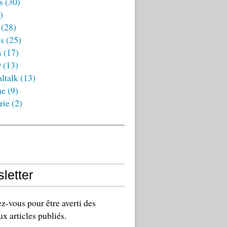
s
(30)
)
(28)
es
(25)
s
(17)
9
(13)
ltalk
(13)
ne
(9)
rie
(2)
letter
-vous pour être averti des
x articles publiés.