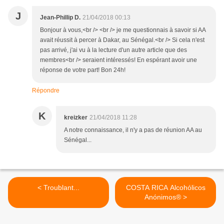
J
Jean-Phillip D.
21/04/2018 00:13
Bonjour à vous,<br /> <br /> je me questionnais à savoir si AA
avait réussit à percer à Dakar, au Sénégal.<br /> Si cela n'est
pas arrivé, j'ai vu à la lecture d'un autre article que des
membres<br /> seraient intéressés! En espérant avoir une
réponse de votre part! Bon 24h!
Répondre
K
kreizker
21/04/2018 11:28
A notre connaissance, il n'y a pas de réunion AA au
Sénégal...
< Troublant...
COSTA RICA Alcohólicos
Anónimos® >