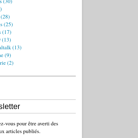
s
(30)
)
(28)
es
(25)
s
(17)
9
(13)
ltalk
(13)
ne
(9)
rie
(2)
letter
-vous pour être averti des
x articles publiés.