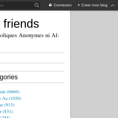
Connexion
+
Créer mon blog
 friends
ooliques Anonymes ni Al-
gories
nde
(6666)
e Aa
(1026)
ue
(915)
r
(831)
(755)