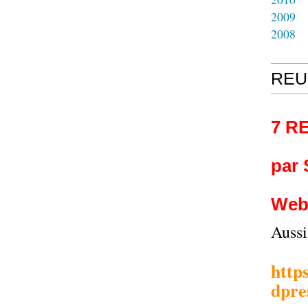
2009
2008
REU
7 R
par
Web
Auss
http
dpre