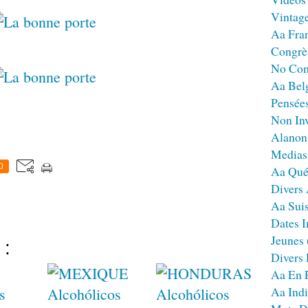
Vintag
Aa Fra
Congrè
No Co
Aa Bel
Pensées
Non Inv
Alanon
Medias
0
Aa Qué
Divers
Aa Sui
Dates I
Jeunes
 :
Divers
Aa En 
Aa Ind