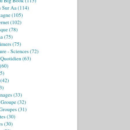
u Big Book
(115)
s Sur Aa
(114)
tagne
(105)
ernet
(102)
ique
(78)
aa
(75)
imers
(75)
ture - Sciences
(72)
 Quotidien
(63)
(60)
5)
(42)
3)
nages
(33)
 Groupe
(32)
 Groupes
(31)
tes
(30)
es
(30)