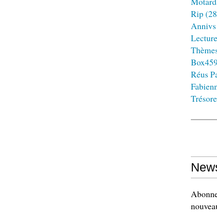
Motard
Rip
(28
Annivs
Lectur
Thème
Box45
Réus Pa
Fabien
Trésore
News
Abonnez
nouveau