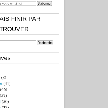
AIS FINIR PAR
)TROUVER
ives
t
(8)
et
(41)
(66)
(57)
l
(50)
s
(37)