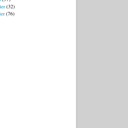
ier
(32)
ier
(76)