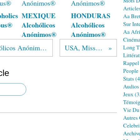
Mots D
Article
holics
MEXIQUE
HONDURAS
Aa Bre
ous®
Alcohólicos
Alcohólicos
Sur Int
Aa Afr
Anónimos®
Anónimos®
Ciném
EL SALVADOR Alcohólicos Anónimos®
USA, Missouri
Long T
Littéra
Rappel
People
cle
Stats
(4
Audios
Jeux
(3
Témoig
Vie Du
Autres
Celebri
Archiv