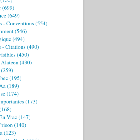
e
(699)
nce
(649)
s - Conventions
(554)
mment
(546)
gique
(494)
 - Citations
(490)
isibles
(450)
 Alateen
(430)
(259)
bec
(195)
 Aa
(189)
sse
(174)
mportantes
(173)
(168)
 En Vrac
(147)
Prison
(140)
ia
(123)