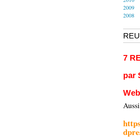
2009
2008
REU
7 R
par
Web
Auss
http
dpre