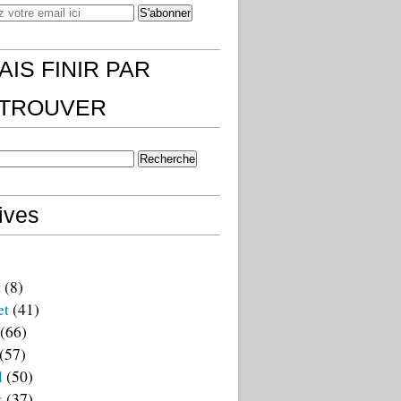
AIS FINIR PAR
)TROUVER
ives
t
(8)
et
(41)
(66)
(57)
l
(50)
s
(37)