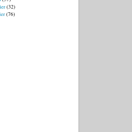
ier
(32)
ier
(76)