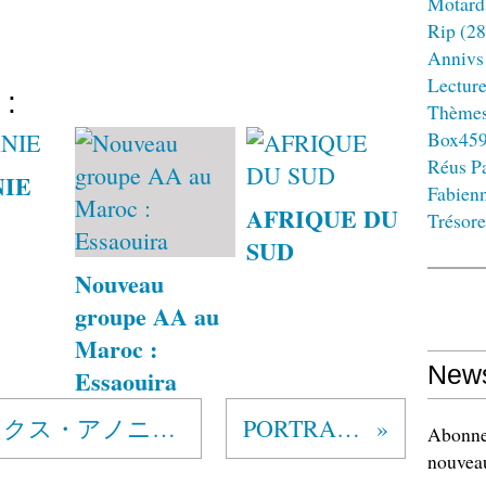
Motard
Rip
(28
Annivs
Lectur
 :
Thème
Box45
Réus Pa
IE
Fabien
AFRIQUE DU
Trésore
SUD
Nouveau
groupe AA au
Maroc :
News
Essaouira
JAPON アルコホーリクス・アノニマス
PORTRAITS
Abonnez
nouveau