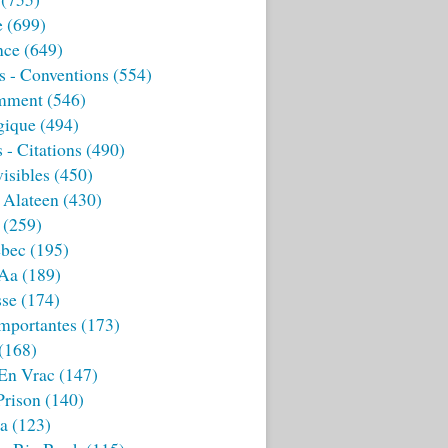
e
(699)
nce
(649)
s - Conventions
(554)
mment
(546)
gique
(494)
 - Citations
(490)
isibles
(450)
 Alateen
(430)
(259)
bec
(195)
 Aa
(189)
sse
(174)
mportantes
(173)
(168)
 En Vrac
(147)
Prison
(140)
ia
(123)