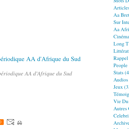
Mots D
Article
Aa Bre
Sur Int
Aa Afr
Ciném
Long T
Littéra
Rappel
People
Stats
(4
ériodique AA d'Afrique du Sud
Audios
Jeux
(3
Témoig
Vie Du
Autres
Celebri
Archiv
0