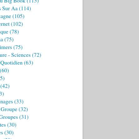
u Big Book
(115)
s Sur Aa
(114)
tagne
(105)
ernet
(102)
ique
(78)
aa
(75)
imers
(75)
ture - Sciences
(72)
 Quotidien
(63)
(60)
5)
(42)
3)
nages
(33)
 Groupe
(32)
 Groupes
(31)
tes
(30)
es
(30)