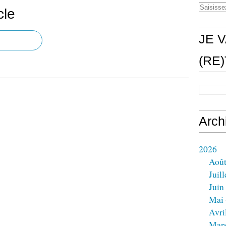
cle
JE V
(RE
Arch
2026
Aoû
Juill
Juin
Mai
Avri
Mar