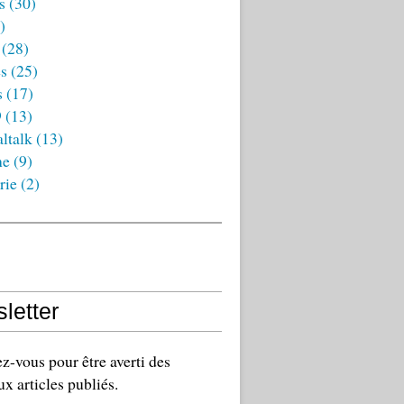
s
(30)
)
(28)
es
(25)
s
(17)
9
(13)
ltalk
(13)
ne
(9)
rie
(2)
letter
-vous pour être averti des
x articles publiés.