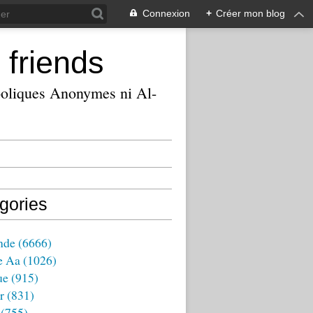
Connexion
+
Créer mon blog
 friends
ooliques Anonymes ni Al-
gories
nde
(6666)
e Aa
(1026)
ue
(915)
r
(831)
(755)