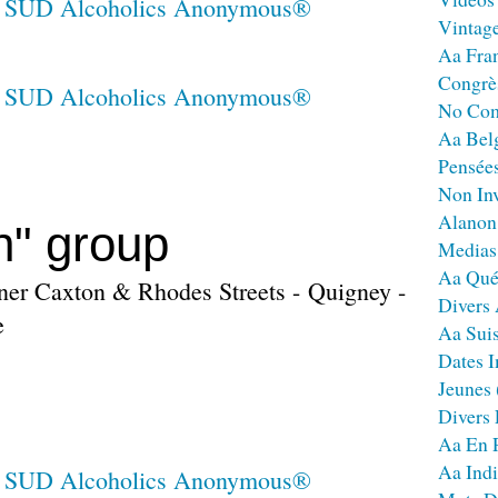
Vintag
Aa Fra
Congrè
No Co
Aa Bel
Pensées
Non Inv
Alanon
n" group
Medias
Aa Qué
ner Caxton & Rhodes Streets - Quigney -
Divers
e
Aa Sui
Dates I
Jeunes
Divers
Aa En 
Aa Ind