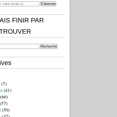
AIS FINIR PAR
)TROUVER
ives
t
(7)
et
(41)
(66)
(57)
l
(50)
s
(37)