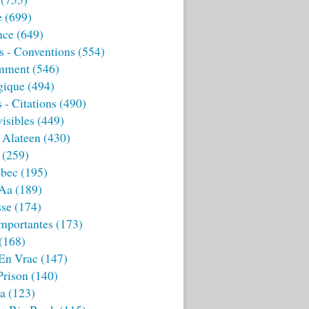
e
(699)
nce
(649)
s - Conventions
(554)
mment
(546)
gique
(494)
 - Citations
(490)
isibles
(449)
 Alateen
(430)
(259)
bec
(195)
 Aa
(189)
sse
(174)
mportantes
(173)
(168)
 En Vrac
(147)
Prison
(140)
ia
(123)