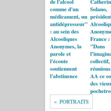
de l'alcool
Catherin
comme d'un
Solano,
médicament, un
présiden
antidépresseur"
Alcooliq
: au sein des
Anonym
Alcooliques
France :
Anonymes, la
"Dans
parole et
l’imagin
l'écoute
collectif,
soutiennent
réunions
l'abstinence
AA ce so
des vieu
pochetr
PORTRAITS