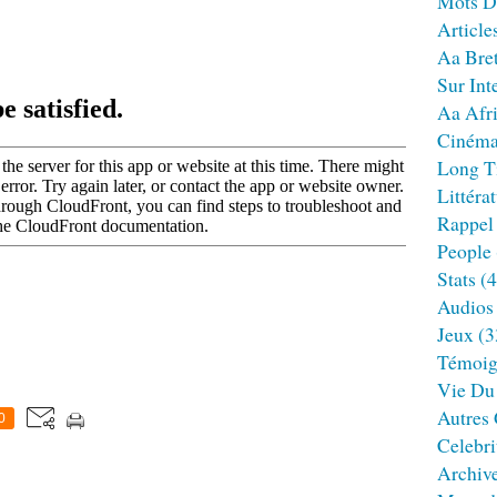
Mots D
Article
Aa Bre
Sur Int
Aa Afr
Ciném
Long T
Littéra
Rappel
People
Stats
(4
Audios
Jeux
(3
Témoig
Vie Du
Autres
0
Celebri
Archiv