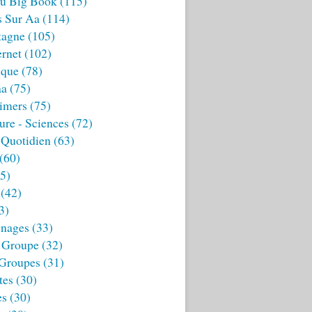
u Big Book
(115)
s Sur Aa
(114)
tagne
(105)
ernet
(102)
ique
(78)
aa
(75)
imers
(75)
ture - Sciences
(72)
 Quotidien
(63)
(60)
5)
(42)
3)
nages
(33)
 Groupe
(32)
 Groupes
(31)
tes
(30)
es
(30)