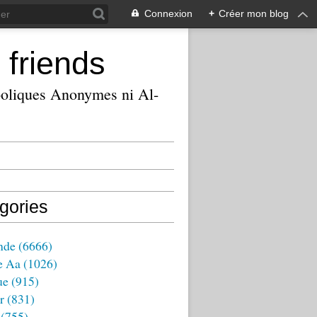
Connexion
+
Créer mon blog
 friends
ooliques Anonymes ni Al-
gories
nde
(6666)
e Aa
(1026)
ue
(915)
r
(831)
(755)