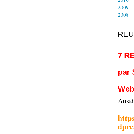
2009
2008
REU
7 R
par
Web
Auss
http
dpre