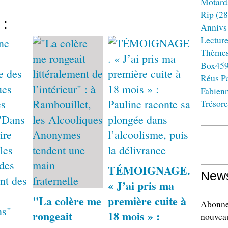
Motard
Rip
(28
 :
Annivs
Lectur
Thème
Box45
Réus Pa
Fabien
Trésore
TÉMOIGNAGE.
News
« J’ai pris ma
"La colère me
première cuite à
Abonnez
rongeait
18 mois » :
nouveau