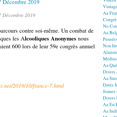
Vintag
Aa Fra
7 Décembre 2019
Congrè
No Co
g parcours contre soi-même. Un combat de
Aa Bel
lcooliques Anonymes
 ques les A
nous
Pensées
taient 600 lors de leur 59e congrès annuel
Non Inv
Alanon
Medias
Aa Qué
Divers
Aa Sui
r.net/2019/10/france-7.html
Dates I
Jeunes
Divers
Aa En 
Aa Ind