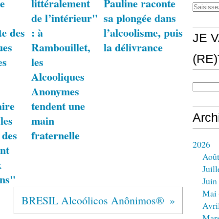
e
littéralement
Pauline raconte
de l’intérieur"
sa plongée dans
te des
: à
l’alcoolisme, puis
JE V
ues
Rambouillet,
la délivrance
(RE
es
les
Alcooliques
Anonymes
aire
tendent une
Arch
 les
main
 des
fraternelle
2026
nt
Aoû
x
Juill
ons"
Juin
Mai
BRESIL Alcoólicos Anônimos®
Avri
Mar