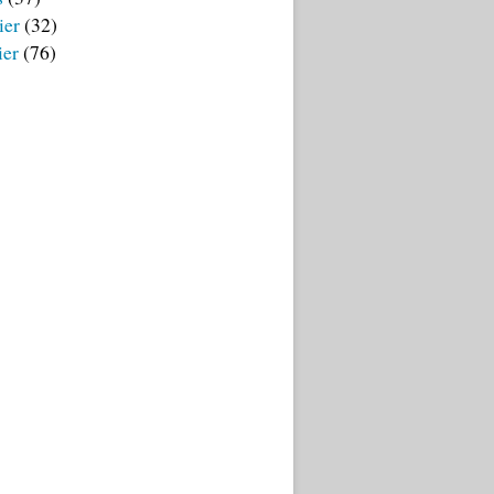
ier
(32)
ier
(76)