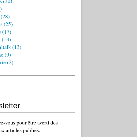
s
(30)
)
(28)
es
(25)
s
(17)
9
(13)
ltalk
(13)
ne
(9)
rie
(2)
letter
-vous pour être averti des
x articles publiés.