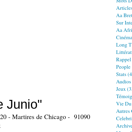
Mots D
Article
Aa Bre
Sur Int
Aa Afr
Ciném
Long T
Littéra
Rappel
People
Stats
(4
Audios
Jeux
(3
Témoig
 Junio"
Vie Du
Autres
20 - Martires de Chicago - 91090
Celebri
z
Archiv