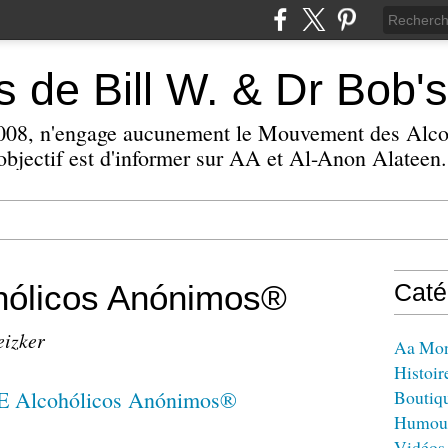
 de Bill W. & Dr Bob's
 2008, n'engage aucunement le Mouvement des Alc
bjectif est d'informer sur AA et Al-Anon Alateen.
ólicos Anónimos®
Caté
eizker
Aa Mo
Histoir
Boutiq
Humou
Vidéos