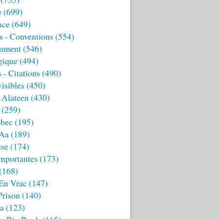
e
(699)
nce
(649)
s - Conventions
(554)
mment
(546)
gique
(494)
 - Citations
(490)
isibles
(450)
 Alateen
(430)
(259)
bec
(195)
 Aa
(189)
sse
(174)
mportantes
(173)
(168)
 En Vrac
(147)
Prison
(140)
ia
(123)