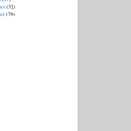
ier
(32)
ier
(76)