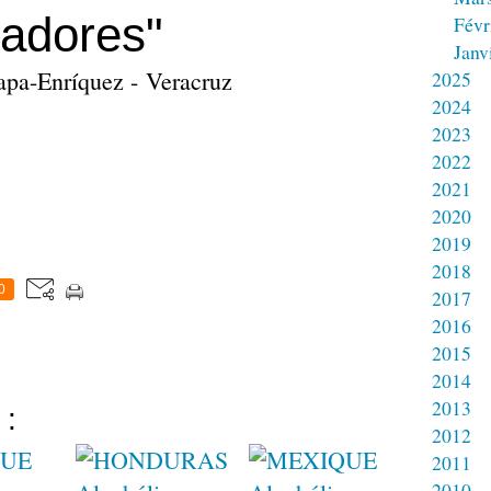
adores"
Févr
Janv
apa-Enríquez - Veracruz
2025
2024
2023
2022
2021
2020
2019
2018
0
2017
2016
2015
2014
2013
 :
2012
2011
2010