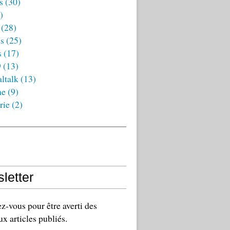
s
(30)
)
(28)
es
(25)
s
(17)
9
(13)
ltalk
(13)
ne
(9)
rie
(2)
letter
-vous pour être averti des
x articles publiés.