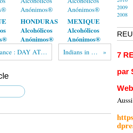
2009
2008
UE
HONDURAS
MEXIQUE
os
Alcohólicos
Alcohólicos
REU
s®
Anónimos®
Anónimos®
USA Arizona Fort Defiance : DAY AT A TIME CLUB
Indians in Sobriety
7 R
par
cle
Web
Auss
http
dpre