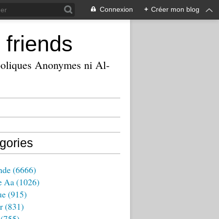
Connexion
+
Créer mon blog
 friends
ooliques Anonymes ni Al-
gories
nde
(6666)
e Aa
(1026)
ue
(915)
r
(831)
(755)