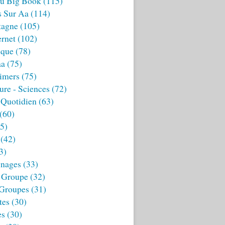
u Big Book
(115)
s Sur Aa
(114)
tagne
(105)
ernet
(102)
ique
(78)
aa
(75)
imers
(75)
ture - Sciences
(72)
 Quotidien
(63)
(60)
5)
(42)
3)
nages
(33)
 Groupe
(32)
 Groupes
(31)
tes
(30)
es
(30)