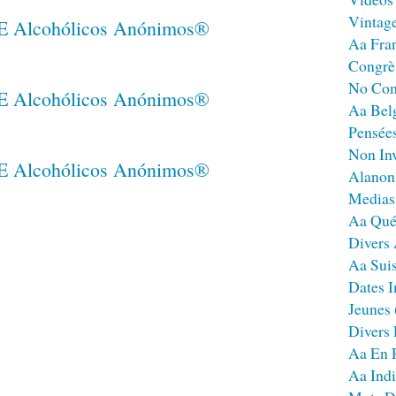
Vintag
Aa Fra
Congrè
No Co
Aa Bel
Pensées
Non Inv
Alanon
Medias
Aa Qué
Divers
Aa Sui
Dates I
Jeunes
Divers
Aa En 
Aa Ind