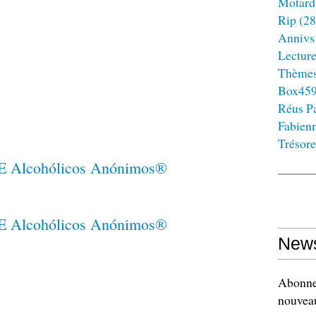
Motard
Rip
(28
Annivs
Lectur
Thème
Box45
Réus Pa
Fabien
Trésore
News
Abonnez
nouveau