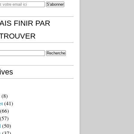
AIS FINIR PAR
)TROUVER
ives
t
(8)
et
(41)
(66)
(57)
l
(50)
s
(37)